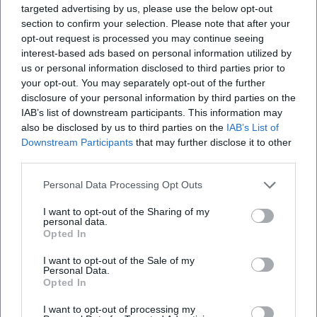
und welche Zahlungsmethoden gelten.
targeted advertising by us, please use the below opt-out
section to confirm your selection. Please note that after your
Barrierefreiheit: Beachten Sie Hinweise der
opt-out request is processed you may continue seeing
interest-based ads based on personal information utilized by
Veranstaltungsorte zu Zugang, Sitzplätzen
us or personal information disclosed to third parties prior to
und Akustik.
your opt-out. You may separately opt-out of the further
disclosure of your personal information by third parties on the
Anreise: Planen Sie ÖPNV oder
IAB’s list of downstream participants. This information may
Parkmöglichkeiten ein, insbesondere an
also be disclosed by us to third parties on the
IAB’s List of
Downstream Participants
that may further disclose it to other
Wochenenden.
third parties.
Respektvolles Miteinander: Während der
Personal Data Processing Opt Outs
Performances leise sein, Applaus und
I want to opt-out of the Sharing of my
Reaktionen nach Textende.
personal data.
Opted In
Regionale Einbindung: Was am Bodensee in
Aussicht steht
I want to opt-out of the Sale of my
Personal Data.
Für Lindau ist in den kommenden Monaten
Opted In
eine stärkere Vernetzung mit regionalen
I want to opt-out of processing my