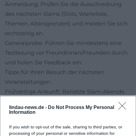
Anmeldung: Prüfen Sie die Ausschreibung
des nächsten Slams (Slots, Warteliste,
Themen, Altersgrenzen) und melden Sie sich
rechtzeitig an.
Generalprobe: Führen Sie mindestens eine
Testlesung vor Freundinnen/Freunden durch
und holen Sie Feedback ein.
Tipps für Ihren Besuch der nächsten
Veranstaltungen
Frühzeitige Ankunft: Beliebte Slam-Abende
füllen sich schnell; frühes Erscheinen erhöht
lindau-news.de -
Do Not Process My Personal
die Platzwahl.
Information
Ticketinformationen: Prüfen Sie, ob
If you wish to opt-out of the sale, sharing to third parties, or
Vorverkauf oder Abendkasse vorgesehen ist
processing of your personal or sensitive information for