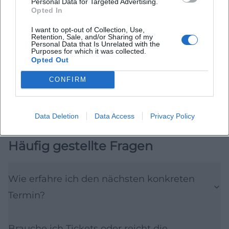
Personal Data for Targeted Advertising.
Kulturreihen zu erwarten. Kooperationen mit
Opted In
Literatur-, Musik- oder Stadtfesten können
I want to opt-out of Collection, Use,
Retention, Sale, and/or Sharing of my
zusätzliche Bühnen eröffnen. Dadurch
Personal Data that Is Unrelated with the
Purposes for which it was collected.
werden mehr Slots für Newcomerinnen und
Opted Out
Newcomer sowie abwechslungsreiche
CONFIRM
Abende für das Publikum möglich.
Last reviewed: 2025-11-24
Data Deletion
Data Access
Privacy Policy
Häufig gestellte Fragen
Wie erfahre ich den nächsten konkreten
Termin?
Brauche ich Tickets oder reicht die