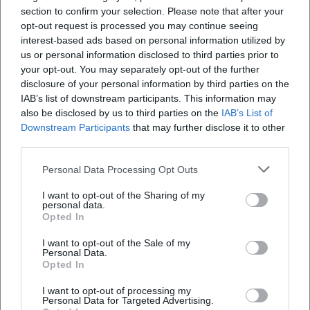
Konkrete Vorteile für den Alltag
section to confirm your selection. Please note that after your
opt-out request is processed you may continue seeing
Mehr Wohnangebote auf dem Festland mit
interest-based ads based on personal information utilized by
guter Nahversorgung und sozialen
us or personal information disclosed to third parties prior to
your opt-out. You may separately opt-out of the further
Infrastrukturen.
disclosure of your personal information by third parties on the
Einfachere, sichere Umstiege und kurze
IAB’s list of downstream participants. This information may
also be disclosed by us to third parties on the
IAB’s List of
Wege zwischen Bahn, Bus, Rad und Fuß am
Downstream Participants
that may further disclose it to other
Berliner Platz.
third parties.
Mehr Schatten, Wasser- und Grünstrukturen
Personal Data Processing Opt Outs
für Hitzeschutz und Aufenthaltsqualität.
I want to opt-out of the Sharing of my
personal data.
Stärkere Stadtteilzentren: Reutin und Zech
Opted In
gewinnen Funktionen, die Wege zur Insel
I want to opt-out of the Sale of my
entlasten.
Personal Data.
Opted In
Attraktiver Stadteingang für Gäste – und
I want to opt-out of processing my
mehr Optionen, vor Ort zu bleiben und zu
Personal Data for Targeted Advertising.