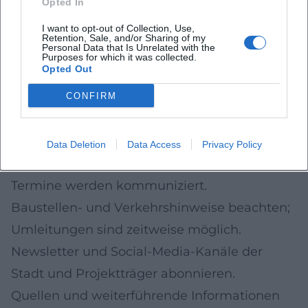
Opted In
verweilen.
I want to opt-out of Collection, Use,
Praxistipps: So bleiben Sie auf dem
Retention, Sale, and/or Sharing of my
Personal Data that Is Unrelated with the
Laufenden
Purposes for which it was collected.
Opted Out
Projektseiten und Meldungen der Stadt
Lindau verfolgen (Stadtentwicklung,
CONFIRM
Bauleitplanung, Mobilität).
Öffentliche Beteiligungs- und
Data Deletion
Data Access
Privacy Policy
Informationsveranstaltungen besuchen;
Termine werden kommuniziert.
Baustellen- und Verkehrshinweise beachten;
Umleitungen sind zeitweise möglich.
Newsletter und Social-Media-Kanäle der
Stadt und Projektträger abonnieren.
Quellen und weiterführende Informationen