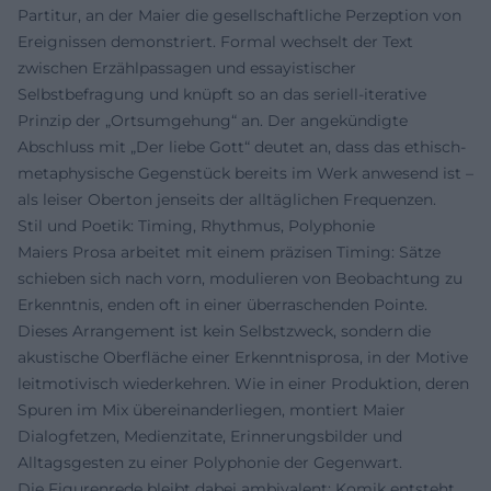
Partitur, an der Maier die gesellschaftliche Perzeption von
Ereignissen demonstriert. Formal wechselt der Text
zwischen Erzählpassagen und essayistischer
Selbstbefragung und knüpft so an das seriell-iterative
Prinzip der „Ortsumgehung“ an. Der angekündigte
Abschluss mit „Der liebe Gott“ deutet an, dass das ethisch-
metaphysische Gegenstück bereits im Werk anwesend ist –
als leiser Oberton jenseits der alltäglichen Frequenzen.
Stil und Poetik: Timing, Rhythmus, Polyphonie
Maiers Prosa arbeitet mit einem präzisen Timing: Sätze
schieben sich nach vorn, modulieren von Beobachtung zu
Erkenntnis, enden oft in einer überraschenden Pointe.
Dieses Arrangement ist kein Selbstzweck, sondern die
akustische Oberfläche einer Erkenntnisprosa, in der Motive
leitmotivisch wiederkehren. Wie in einer Produktion, deren
Spuren im Mix übereinanderliegen, montiert Maier
Dialogfetzen, Medienzitate, Erinnerungsbilder und
Alltagsgesten zu einer Polyphonie der Gegenwart.
Die Figurenrede bleibt dabei ambivalent; Komik entsteht