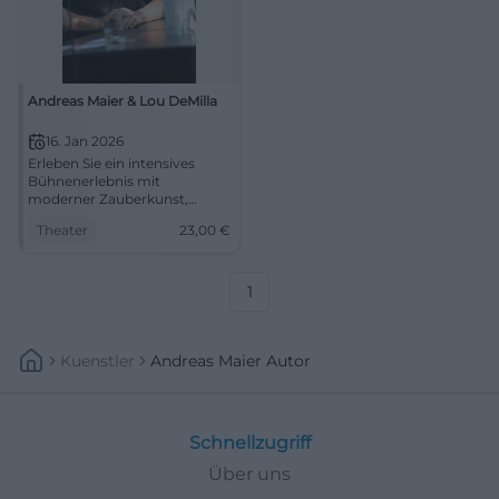
Andreas Maier & Lou DeMilla
16. Jan 2026
Erleben Sie ein intensives
Bühnenerlebnis mit
moderner Zauberkunst,
Humor und Publikumsnähe
Theater
23,00
€
im NUTS Traunstein. Andreas
Maier und LouDeMilla
verbinden präzise
Dramaturgie mit magischer
1
Atmosphäre.
Kuenstler
Andreas Maier Autor
Schnellzugriff
Über uns