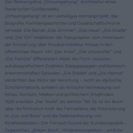
Der Romanzyklus „Ortsumgehung“: Architektur eines
literarischen Großprojekts
„Ortsumgehung“ ist ein vielteiliges Romanprojekt, das
Biografie, Familiengeschichte und Gesellschaftschronik
verwebt. Die Bände „Das Zimmer“, „Das Haus“, „Die Straße“
und „Der Ort“ etablieren die Topographie: vom Innenraum
der Erinnerung über Privatarchitektur hinaus in den
öffentlichen Raum. Mit „Der Kreis“, „Die Universität“ und
„Die Familie“ differenziert Maier die Form zwischen
autobiografischem Erzählen, Essaypassagen und komisch-
erkenntnishaften Episoden. „Die Städte“ und „Die Heimat“
verdichten das Motiv der Verortung – nicht als idyllische
Schollenrhetorik, sondern als kritische Vermessung von
Milieu, Konsum, Medien und politischem Empfinden.
2025 erschien „Der Teufel“ als zehnter Teil. Es ist ein Buch
über die formative Kraft des Fernsehens, die Polarisierung
in „Gut und Böse“ und die Sedimentierung von
Kindheitsbildern. Der Fernseh-Sound der Bundesrepublik –
Tagesschau, „Blauer Bock“, Moderationsgesten – wird zur