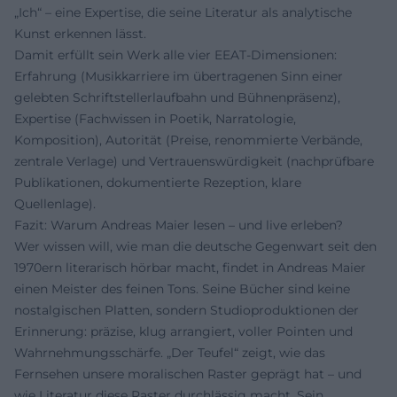
„Ich“ – eine Expertise, die seine Literatur als analytische
Kunst erkennen lässt.
Damit erfüllt sein Werk alle vier EEAT-Dimensionen:
Erfahrung (Musikkarriere im übertragenen Sinn einer
gelebten Schriftstellerlaufbahn und Bühnenpräsenz),
Expertise (Fachwissen in Poetik, Narratologie,
Komposition), Autorität (Preise, renommierte Verbände,
zentrale Verlage) und Vertrauenswürdigkeit (nachprüfbare
Publikationen, dokumentierte Rezeption, klare
Quellenlage).
Fazit: Warum Andreas Maier lesen – und live erleben?
Wer wissen will, wie man die deutsche Gegenwart seit den
1970ern literarisch hörbar macht, findet in Andreas Maier
einen Meister des feinen Tons. Seine Bücher sind keine
nostalgischen Platten, sondern Studioproduktionen der
Erinnerung: präzise, klug arrangiert, voller Pointen und
Wahrnehmungsschärfe. „Der Teufel“ zeigt, wie das
Fernsehen unsere moralischen Raster geprägt hat – und
wie Literatur diese Raster durchlässig macht. Sein