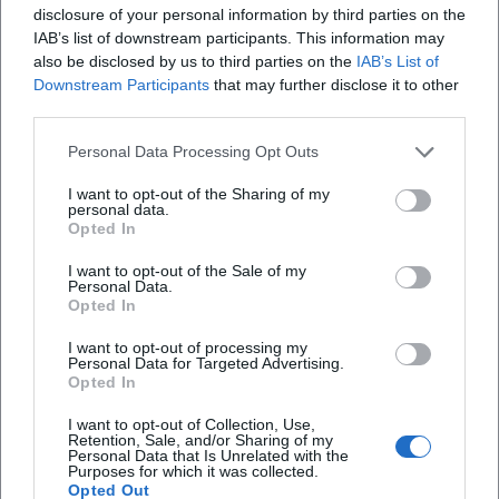
Gesamtwerk lebendig halten. Dass „Der Teufel“ 2025 als
disclosure of your personal information by third parties on the
Roman über ein „untergegangenes Leitmedium“ gelesen
IAB’s list of downstream participants. This information may
wurde, unterstreicht Maiers mediengeschichtlichen Zugriff
also be disclosed by us to third parties on the
IAB’s List of
Downstream Participants
that may further disclose it to other
– die Literatur als Archiv und Filter der Fernsehzeit.
third parties.
Die Preisgeschichte belegt die Breite der Anerkennung:
von Frühförderpreisen über Poetikdozenturen bis zu
Personal Data Processing Opt Outs
hochrangigen Literaturauszeichnungen. In Summe
entsteht das Bild eines Autors, der seine Expertise
I want to opt-out of the Sharing of my
personal data.
kontinuierlich vertieft und dessen Autorität sowohl im
Opted In
Feuilleton als auch auf Lesebühnen gesichert ist.
I want to opt-out of the Sale of my
Bibliografie (Auswahl) – die „Diskographie“ der Prosa
Personal Data.
Frühe Romane wie „Wäldchestag“ und „Klausen“ legten den
Opted In
Grundklang fest: Gesellschaftliche Dynamiken,
I want to opt-out of processing my
Sprachkritik, der Blick auf Provinz und Stadt. Ab 2010
Personal Data for Targeted Advertising.
entfaltet die „Ortsumgehung“ ihren seriellen Drive: „Das
Opted In
Zimmer“ (2010), „Das Haus“ (2011), „Die Straße“ (2013), „Der
I want to opt-out of Collection, Use,
Ort“ (2015), „Der Kreis“ (2016), „Die Universität“ (2018), „Die
Retention, Sale, and/or Sharing of my
Personal Data that Is Unrelated with the
Familie“ (2019), „Die Städte“ (2021), „Die Heimat“ (2023),
Purposes for which it was collected.
„Der Teufel“ (2025). Die Titel bilden eine Kompositionsfolge,
Opted Out