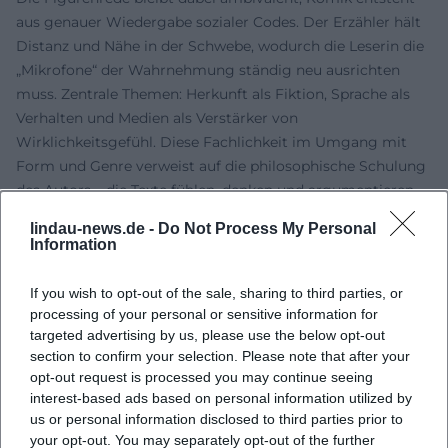
aus genauer Wiedergabe sozialer Codes. Der Erzähler hält
Distanz und Nähe in der Schwebe, wodurch die Leserin die
„Mikrofone“ der Wahrnehmung ständig neu ausrichten
muss. Zentrale Themen: Herkunft als Fiktion, Sprache als
Verhalten und Medien als Verstärker von
Wirklichkeitsgefühl. Diese Fachlichkeit im Umgang mit
Form und Genre verweist auf die philosophische Schulung
des Autors – die Texte fühlen, denken und argumentieren
zugleich.
lindau-news.de -
Do Not Process My Personal
Kritische Rezeption: Preise, Debatten, Einordnung
Information
Die Fachpresse begleitete die „Ortsumgehung“ mit hoher
Aufmerksamkeit. Rezensionen betonen Kunstverstand und
If you wish to opt-out of the sale, sharing to third parties, or
Originalität, verorten das Projekt in einer Linie literarischer
processing of your personal or sensitive information for
Heimat- und Gesellschaftschroniken – jedoch ohne
targeted advertising by us, please use the below opt-out
section to confirm your selection. Please note that after your
Nostalgie. Anerkennung fand auch die Art, wie Maier das
opt-out request is processed you may continue seeing
Autofiktionale produktiv verschiebt: Die Sprecherposition
interest-based ads based on personal information utilized by
bleibt nicht statisch, sondern justiert sich von Band zu
us or personal information disclosed to third parties prior to
Band. Dadurch entstehen produktive Reibungen, die das
your opt-out. You may separately opt-out of the further