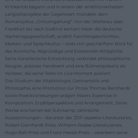
Kritikerlob begann und in einem der ambitioniertesten
Langzeitprojekte der Gegenwart mündete: dem
Romanzyklus „Ortsumgehung“. Von der Wetterau über
Frankfurt bis nach Südtirol kartiert Maier die deutsche
Nachkriegsgesellschaft, erzählt Familiengeschichten,
Medien- und Sprachkultur – stets mit geschärftem Blick für
das Komische, Abgründige und Existenziell-Alltägliche.
Seine künstlerische Entwicklung verbindet philosophische
Neugier, präzises Handwerk und eine Bühnenpräsenz als
Vorleser, die seine Texte im Live-Moment pulsiert.
Das Studium der Altphilologie, Germanistik und
Philosophie, eine Promotion zur Prosa Thomas Bernhards
sowie Poetikvorlesungen prägen Maiers Expertise in
Komposition, Erzählperspektive und Arrangement. Seine
Werke erscheinen bei Suhrkamp; zahlreiche
Auszeichnungen – darunter der ZDF-aspekte-Literaturpreis,
Robert-Gernhardt-Preis, Wilhelm-Raabe-Literaturpreis,
Hugo-Ball-Preis und Franz-Hessel-Preis – verankern seine