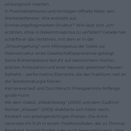
wirkungsvoll machen.
In Poetikdozenturen und Vorträgen öffnete Maier sein
Werkstattfenster: Wie entsteht aus
Erinnerungsfragmenten Struktur? Wie lässt sich „Ich“
erzählen, ohne in Bekenntnisprosa zu verfallen? Gerade hier
schärfte er das Verfahren, mit dem er in der
„Ortsumgehung“ vom Mikrogestus der Geste zur
Makrostruktur eines Gesellschaftspanoramas gelangt.
Seine Bühnenpräsenz beruht auf lakonischem Humor,
präziser Artikulation und einer bewusst gesetzten Pausen-
Ästhetik – performative Elemente, die das Publikum nah an
die Textdramaturgie führen.
Karriereverlauf und Durchbruch: Preisgekrönte Anfänge,
große Form
Mit dem Debüt „Wäldchestag“ (2000) und dem Südtirol-
Roman „Klausen“ (2002) etablierte sich Maier rasch,
flankiert von prestigeträchtigen Preisen. Die Kritik
verortete ihn früh in einem Traditionsfaden, der zu Thomas
Bernhard, Arnold Stadler oder auch Henscheid weist, ohne