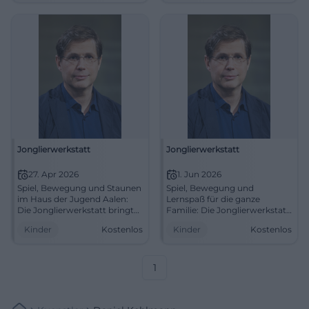
15.01.2026, 19:15–21:15, 49 €.
Kostenlos am 06.04.2026,
Intensives Gespräch, klare
16:30 Uhr. #Familienerlebnis
Impulse. Jetzt Platz sichern!
#Aalen
#LeselustFürth
Jonglierwerkstatt
Jonglierwerkstatt
27. Apr 2026
1. Jun 2026
Spiel, Bewegung und Staunen
Spiel, Bewegung und
im Haus der Jugend Aalen:
Lernspaß für die ganze
Die Jonglierwerkstatt bringt
Familie: Die Jonglierwerkstatt
Familien kostenfrei
im Haus der Jugend Aalen
Kinder
Kostenlos
Kinder
Kostenlos
zusammen und stärkt
lädt Kinder zum Ausprobieren
Motorik, Mut und Freude.
ein. Kostenlos, kindgerecht
#Aalen #Familienzeit
und voller Energie. #Aalen
#Familienerlebnis
1