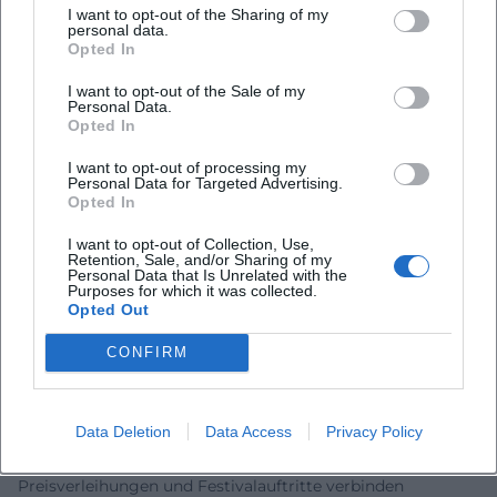
„Kafka“, die im März 2024 in der ARD-Mediathek startete
I want to opt-out of the Sharing of my
personal data.
und am 26./27. März in der ARD ausgestrahlt wurde. Die
Opted In
konsequente Übersetzung literarischer Verfahren in
filmische Formen belegt sein Verständnis von
I want to opt-out of the Sale of my
Personal Data.
Komposition, Schnitt und Arrangement jenseits der
Opted In
Buchseite. ([rowohlt-medien.de](https://www.rowohlt-
medien.de/autor/daniel-kehlmann-3026?
I want to opt-out of processing my
Personal Data for Targeted Advertising.
utm_source=openai))
Opted In
Lehre, Öffentlichkeit und transnationale Präsenz
I want to opt-out of Collection, Use,
Kehlmann veröffentlicht als Essayist und Kritiker in großen
Retention, Sale, and/or Sharing of my
Medien und war als Poetikdozent an mehreren
Personal Data that Is Unrelated with the
Purposes for which it was collected.
Universitäten tätig – eine Schnittstelle von Praxis und
Opted Out
Theorie, die seine Autorität im literarischen Feld stärkt.
Agenturen und internationale Verlage begleiten seine
CONFIRM
Karriere, sichern hochwertige Editionen und
Übersetzungen, platzieren ihn auf Festivals und in
Data Deletion
Data Access
Privacy Policy
kulturpolitischen Debatten. Die Doppelresidenz Berlin/New
York erweitert seinen Resonanzraum: Lesungen, Gespräche,
Preisverleihungen und Festivalauftritte verbinden