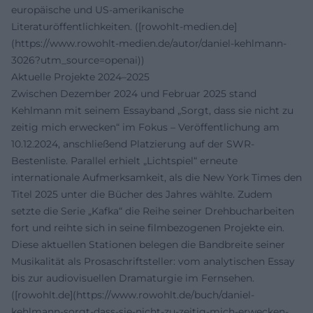
europäische und US-amerikanische
Literaturöffentlichkeiten. ([rowohlt-medien.de]
(https://www.rowohlt-medien.de/autor/daniel-kehlmann-
3026?utm_source=openai))
Aktuelle Projekte 2024–2025
Zwischen Dezember 2024 und Februar 2025 stand
Kehlmann mit seinem Essayband „Sorgt, dass sie nicht zu
zeitig mich erwecken“ im Fokus – Veröffentlichung am
10.12.2024, anschließend Platzierung auf der SWR-
Bestenliste. Parallel erhielt „Lichtspiel“ erneute
internationale Aufmerksamkeit, als die New York Times den
Titel 2025 unter die Bücher des Jahres wählte. Zudem
setzte die Serie „Kafka“ die Reihe seiner Drehbucharbeiten
fort und reihte sich in seine filmbezogenen Projekte ein.
Diese aktuellen Stationen belegen die Bandbreite seiner
Musikalität als Prosaschriftsteller: vom analytischen Essay
bis zur audiovisuellen Dramaturgie im Fernsehen.
([rowohlt.de](https://www.rowohlt.de/buch/daniel-
kehlmann-sorgt-dass-sie-nicht-zu-zeitig-mich-erwecken-