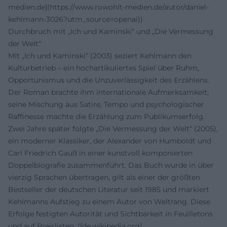
medien.de](https://www.rowohlt-medien.de/autor/daniel-
kehlmann-3026?utm_source=openai))
Durchbruch mit „Ich und Kaminski“ und „Die Vermessung
der Welt“
Mit „Ich und Kaminski“ (2003) seziert Kehlmann den
Kulturbetrieb – ein hochartikuliertes Spiel über Ruhm,
Opportunismus und die Unzuverlässigkeit des Erzählens.
Der Roman brachte ihm internationale Aufmerksamkeit;
seine Mischung aus Satire, Tempo und psychologischer
Raffinesse machte die Erzählung zum Publikumserfolg.
Zwei Jahre später folgte „Die Vermessung der Welt“ (2005),
ein moderner Klassiker, der Alexander von Humboldt und
Carl Friedrich Gauß in einer kunstvoll komponierten
Doppelbiografie zusammenführt. Das Buch wurde in über
vierzig Sprachen übertragen, gilt als einer der größten
Bestseller der deutschen Literatur seit 1985 und markiert
Kehlmanns Aufstieg zu einem Autor von Weltrang. Diese
Erfolge festigten Autorität und Sichtbarkeit in Feuilletons
und auf Preislisten. ([de.wikipedia.org]