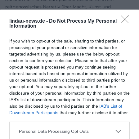
zeitgenössisches Narrativ über Macht, Kunst und
Überleben; in „Du hättest gehen sollen“ entfaltet er ein
lindau-news.de -
Do Not Process My Personal
klaustrophobisches Kammerspiel, dessen akustische
Information
Präzision und Perspektivarbeit an filmische Soundtracks
erinnert. Diese dramaturgische Souveränität – die
If you wish to opt-out of the sale, sharing to third parties, or
Fähigkeit, Tonarten zu wechseln, Tempi zu variieren,
processing of your personal or sensitive information for
Themen zu variieren – markiert Kehlmanns künstlerische
targeted advertising by us, please use the below opt-out
Signatur. ([en.wikipedia.org]
section to confirm your selection. Please note that after your
(https://en.wikipedia.org/wiki/Daniel_Kehlmann?
opt-out request is processed you may continue seeing
interest-based ads based on personal information utilized by
utm_source=openai))
us or personal information disclosed to third parties prior to
Arbeiten für Bühne und Film: Von der Buchseite ins Bild
your opt-out. You may separately opt-out of the further
Neben Romanen und Essays schreibt Kehlmann
disclosure of your personal information by third parties on the
Theaterstücke und Drehbücher. Seine literarische
IAB’s list of downstream participants. This information may
Grammatik – Szenenbau, Dialogführung, Bildregie –
also be disclosed by us to third parties on the
IAB’s List of
prädestiniert ihn für audiovisuelle Medien. 2021 entstand
Downstream Participants
that may further disclose it to other
das Originaldrehbuch zu „Nebenan“, Daniel Brühls
third parties.
Regiedebüt, und 2024 schrieb Kehlmann gemeinsam mit
Personal Data Processing Opt Outs
David Schalko die Drehbücher für die sechsteilige TV-Serie