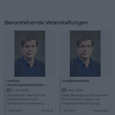
Bevorstehende Veranstaltungen
Leselust:
Jonglierwerkstatt
Literaturgesprächskreis –
Daniel Kehlmann 'Schnee'
15. Jan 2026
6. Apr 2026
Literarischer Abend in der
Spiel, Bewegung und Staunen
Volksbücherei Fürth:
für Familien in Aalen: Die
Gemeinsam Kehlmanns
Jonglierwerkstatt bringt
'Schnee' entdecken – Stil,
Kinder mit Tüchern, Bällen
Literatur
49,00
€
Kinder
Kostenlos
Motive, Wirkung. Do,
und Diabolos in Schwung.