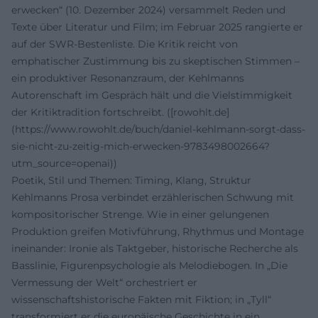
erwecken“ (10. Dezember 2024) versammelt Reden und
Texte über Literatur und Film; im Februar 2025 rangierte er
auf der SWR-Bestenliste. Die Kritik reicht von
emphatischer Zustimmung bis zu skeptischen Stimmen –
ein produktiver Resonanzraum, der Kehlmanns
Autorenschaft im Gespräch hält und die Vielstimmigkeit
der Kritiktradition fortschreibt. ([rowohlt.de]
(https://www.rowohlt.de/buch/daniel-kehlmann-sorgt-dass-
sie-nicht-zu-zeitig-mich-erwecken-9783498002664?
utm_source=openai))
Poetik, Stil und Themen: Timing, Klang, Struktur
Kehlmanns Prosa verbindet erzählerischen Schwung mit
kompositorischer Strenge. Wie in einer gelungenen
Produktion greifen Motivführung, Rhythmus und Montage
ineinander: Ironie als Taktgeber, historische Recherche als
Basslinie, Figurenpsychologie als Melodiebogen. In „Die
Vermessung der Welt“ orchestriert er
wissenschaftshistorische Fakten mit Fiktion; in „Tyll“
transformiert er die europäische Geschichte in ein