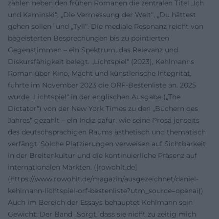
zählen neben den frühen Romanen die zentralen Titel „Ich
und Kaminski“, „Die Vermessung der Welt“, „Du hättest
gehen sollen“ und „Tyll“. Die mediale Resonanz reicht von
begeisterten Besprechungen bis zu pointierten
Gegenstimmen – ein Spektrum, das Relevanz und
Diskursfähigkeit belegt. „Lichtspiel“ (2023), Kehlmanns
Roman über Kino, Macht und künstlerische Integrität,
führte im November 2023 die ORF-Bestenliste an. 2025
wurde „Lichtspiel“ in der englischen Ausgabe („The
Dictator“) von der New York Times zu den „Büchern des
Jahres“ gezählt – ein Indiz dafür, wie seine Prosa jenseits
des deutschsprachigen Raums ästhetisch und thematisch
verfängt. Solche Platzierungen verweisen auf Sichtbarkeit
in der Breitenkultur und die kontinuierliche Präsenz auf
internationalen Märkten. ([rowohlt.de]
(https://www.rowohlt.de/magazin/ausgezeichnet/daniel-
kehlmann-lichtspiel-orf-bestenliste?utm_source=openai))
Auch im Bereich der Essays behauptet Kehlmann sein
Gewicht: Der Band „Sorgt, dass sie nicht zu zeitig mich