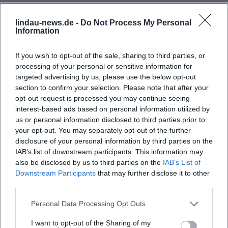
anhaltende kulturelle Wirkung.
Stilanalyse: Komposition, Arrangement, Produktion
lindau-news.de -
Do Not Process My Personal
Information
Reitz arbeitet konsequent aus dem Material:
Kameraeinstellungen werden wie musikalische Sätze
If you wish to opt-out of the sale, sharing to third parties, or
gesetzt; Montage modelliert Zeiterfahrung; Ton und Musik
processing of your personal or sensitive information for
sind dramaturgische Kräfte, keine bloße Illustration. Seine
targeted advertising by us, please use the below opt-out
Kompositionen setzen auf Wiederkehr und Variation, auf
section to confirm your selection. Please note that after your
Themenarbeit im Sinne motivischer Netzwerke – Figuren,
opt-out request is processed you may continue seeing
Orte, Jahreszeiten bilden wiedererkennbare Leitmotive. In
interest-based ads based on personal information utilized by
der Produktion favorisiert er langfristige Entwicklungen
us or personal information disclosed to third parties prior to
und enge Kollaborationen, die Kontinuität sichern und ein
your opt-out. You may separately opt-out of the further
disclosure of your personal information by third parties on the
„Ensemblegefühl“ vor und hinter der Kamera schaffen.
IAB’s list of downstream participants. This information may
Diese künstlerische Entwicklung manifestiert sich in einer
also be disclosed by us to third parties on the
IAB’s List of
Handschrift, die über Jahrzehnte identifizierbar bleibt und
Downstream Participants
that may further disclose it to other
doch jede Epoche neu befragt.
third parties.
Kultureller Einfluss und Rezeption
Die Heimat-Reihe prägte das Verständnis seriellen
Personal Data Processing Opt Outs
Erzählens im europäischen Fernsehen und Kino
I want to opt-out of the Sharing of my
fundamental. Kritiken hoben den Mut zur Dauer, zur