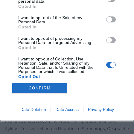
personal data.
Opted In
Provinz als Bühne des Allgemeingültigen und zur
poetischen Bildsprache hervor. Reitz’ Werk beeinflusste
I want to opt-out of the Sale of my
Generationen von Filmemachern und fand in Akademien,
Personal Data.
Opted In
Festivals und Feuilletons eine breite Autorisierung – sein
Name steht für Vertrauen in die erzählerische Langform
I want to opt-out of processing my
und für einen reflektierten Umgang mit deutscher
Personal Data for Targeted Advertising.
Opted In
Geschichte. Preise wie der Deutsche Filmpreis,
internationale Festival-Ehrungen, die Berlinale Kamera
I want to opt-out of Collection, Use,
Retention, Sale, and/or Sharing of my
2024 und jüngste Tribute belegen die Autorität seines
Personal Data that Is Unrelated with the
Œuvres.
Purposes for which it was collected.
Opted Out
Lehre, Stiftung, Restaurierung: Pflege des filmischen
Gedächtnisses
CONFIRM
Als Professor und Mentor verbindet Reitz Praxis und
Theorie. Die Edgar Reitz Filmstiftung widmet sich der
Erhaltung, Restaurierung und Zugänglichmachung seines
Data Deletion
Data Access
Privacy Policy
filmischen Lebenswerks – von der digitalen Neuauflage
früher Arbeiten bis zu 4K-Editionen späterer Teile des
Zyklus. Festivalreihen und kuratierte Screenings, Gespräche