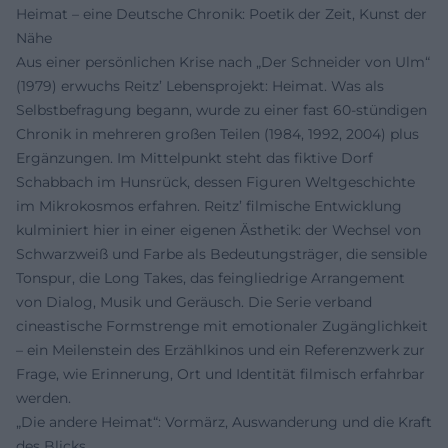
Heimat – eine Deutsche Chronik: Poetik der Zeit, Kunst der
Nähe
Aus einer persönlichen Krise nach „Der Schneider von Ulm“
(1979) erwuchs Reitz’ Lebensprojekt: Heimat. Was als
Selbstbefragung begann, wurde zu einer fast 60-stündigen
Chronik in mehreren großen Teilen (1984, 1992, 2004) plus
Ergänzungen. Im Mittelpunkt steht das fiktive Dorf
Schabbach im Hunsrück, dessen Figuren Weltgeschichte
im Mikrokosmos erfahren. Reitz’ filmische Entwicklung
kulminiert hier in einer eigenen Ästhetik: der Wechsel von
Schwarzweiß und Farbe als Bedeutungsträger, die sensible
Tonspur, die Long Takes, das feingliedrige Arrangement
von Dialog, Musik und Geräusch. Die Serie verband
cineastische Formstrenge mit emotionaler Zugänglichkeit
– ein Meilenstein des Erzählkinos und ein Referenzwerk zur
Frage, wie Erinnerung, Ort und Identität filmisch erfahrbar
werden.
„Die andere Heimat“: Vormärz, Auswanderung und die Kraft
des Blicks