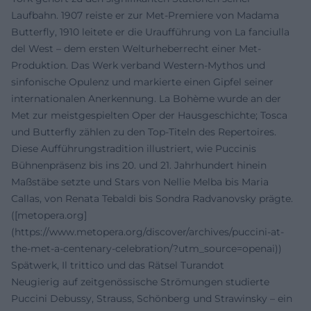
Laufbahn. 1907 reiste er zur Met-Premiere von Madama
Butterfly, 1910 leitete er die Uraufführung von La fanciulla
del West – dem ersten Welturheberrecht einer Met-
Produktion. Das Werk verband Western-Mythos und
sinfonische Opulenz und markierte einen Gipfel seiner
internationalen Anerkennung. La Bohème wurde an der
Met zur meistgespielten Oper der Hausgeschichte; Tosca
und Butterfly zählen zu den Top-Titeln des Repertoires.
Diese Aufführungstradition illustriert, wie Puccinis
Bühnenpräsenz bis ins 20. und 21. Jahrhundert hinein
Maßstäbe setzte und Stars von Nellie Melba bis Maria
Callas, von Renata Tebaldi bis Sondra Radvanovsky prägte.
([metopera.org]
(https://www.metopera.org/discover/archives/puccini-at-
the-met-a-centenary-celebration/?utm_source=openai))
Spätwerk, Il trittico und das Rätsel Turandot
Neugierig auf zeitgenössische Strömungen studierte
Puccini Debussy, Strauss, Schönberg und Strawinsky – ein