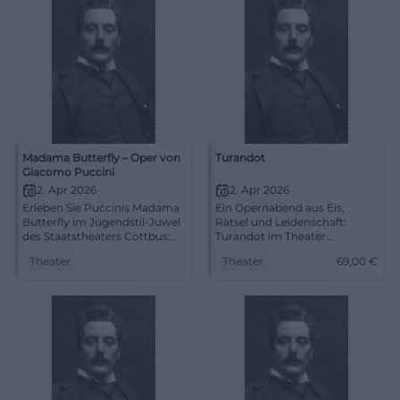
Madama Butterfly – Oper von
Turandot
Giacomo Puccini
2. Apr 2026
2. Apr 2026
Erleben Sie Puccinis Madama
Ein Opernabend aus Eis,
Butterfly im Jugendstil-Juwel
Rätsel und Leidenschaft:
des Staatstheaters Cottbus:
Turandot im Theater
starke Inszenierung, Übertitel,
Duisburg bringt Puccinis
Theater
Theater
69,00
€
große Gefühle. Do,
Klanggewalt live auf die
02.04.2026, 19:30.
Bühne. 2.4.2026, ab 69 €.
Unvergessliches Musiktheater
#Oper
– jetzt Tickets sichern.
#CottbusKultur