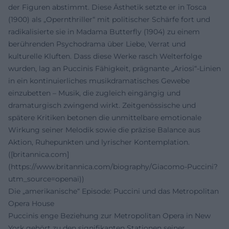
der Figuren abstimmt. Diese Ästhetik setzte er in Tosca
(1900) als „Opernthriller“ mit politischer Schärfe fort und
radikalisierte sie in Madama Butterfly (1904) zu einem
berührenden Psychodrama über Liebe, Verrat und
kulturelle Kluften. Dass diese Werke rasch Welterfolge
wurden, lag an Puccinis Fähigkeit, prägnante „Ariosi“-Linien
in ein kontinuierliches musikdramatisches Gewebe
einzubetten – Musik, die zugleich eingängig und
dramaturgisch zwingend wirkt. Zeitgenössische und
spätere Kritiken betonen die unmittelbare emotionale
Wirkung seiner Melodik sowie die präzise Balance aus
Aktion, Ruhepunkten und lyrischer Kontemplation.
([britannica.com]
(https://www.britannica.com/biography/Giacomo-Puccini?
utm_source=openai))
Die „amerikanische“ Episode: Puccini und das Metropolitan
Opera House
Puccinis enge Beziehung zur Metropolitan Opera in New
York gehört zu den signifikanten Stationen seiner