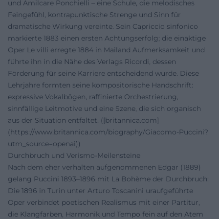
und Amilcare Ponchielli – eine Schule, die melodisches
Feingefühl, kontrapunktische Strenge und Sinn für
dramatische Wirkung vereinte. Sein Capriccio sinfonico
markierte 1883 einen ersten Achtungserfolg; die einaktige
Oper Le villi erregte 1884 in Mailand Aufmerksamkeit und
führte ihn in die Nähe des Verlags Ricordi, dessen
Förderung für seine Karriere entscheidend wurde. Diese
Lehrjahre formten seine kompositorische Handschrift:
expressive Vokalbögen, raffinierte Orchestrierung,
sinnfällige Leitmotive und eine Szene, die sich organisch
aus der Situation entfaltet. ([britannica.com]
(https://www.britannica.com/biography/Giacomo-Puccini?
utm_source=openai))
Durchbruch und Verismo-Meilensteine
Nach dem eher verhalten aufgenommenen Edgar (1889)
gelang Puccini 1893–1896 mit La Bohème der Durchbruch:
Die 1896 in Turin unter Arturo Toscanini uraufgeführte
Oper verbindet poetischen Realismus mit einer Partitur,
die Klangfarben, Harmonik und Tempo fein auf den Atem