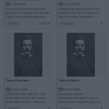
Puccinis Operntragödie in der
2. Mai 2026
13. Jun 2026
Lausitz
Puccinis Madama Butterfly
Erleben Sie die Premiere von
berührt in Cottbus mit großer
Puccinis Tosca im Rahmen
Oper, zarter Hoffnung und
des Immling-Festivals in
bitterer Tragödie. 02.05.2026,
Halfing. Ein festlicher Abend
Theater
24,00
€
Festivals
€
19:30 Uhr, ab 24 €. Jetzt
voller klassischer Musik
entdecken. #Oper
erwartet Sie.
Tosca Premiere
Tosca in Bonn
13. Jun 2026
19. Jun 2026
OPER IN DREI AKTEN VON
Besuchen Sie die
GIACOMO PUCCINI Toscas
faszinierende Oper Tosca in
Preis der Freiheit – infamer
Bonn. Eine Inszenierung voller
Verrat und politischer
Drama und musikalischer
Theater
€
theatre
€