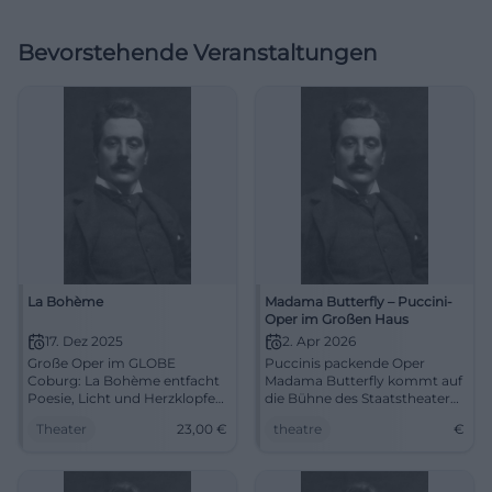
Bevorstehende Veranstaltungen
La Bohème
Madama Butterfly – Puccini-
Oper im Großen Haus
17. Dez 2025
2. Apr 2026
Große Oper im GLOBE
Puccinis packende Oper
Coburg: La Bohème entfacht
Madama Butterfly kommt auf
Poesie, Licht und Herzklopfen.
die Bühne des Staatstheaters
17.12.2025, 19:30, Tickets ab 23
Cottbus. Sichern Sie sich jetzt
Theater
23,00
€
theatre
€
€. Berührendes Musiktheater
Ihre Tickets!
– jetzt live erleben.
#CoburgOper