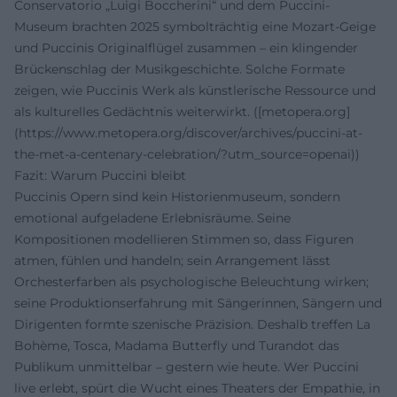
Conservatorio „Luigi Boccherini“ und dem Puccini-
Museum brachten 2025 symbolträchtig eine Mozart-Geige
und Puccinis Originalflügel zusammen – ein klingender
Brückenschlag der Musikgeschichte. Solche Formate
zeigen, wie Puccinis Werk als künstlerische Ressource und
als kulturelles Gedächtnis weiterwirkt. ([metopera.org]
(https://www.metopera.org/discover/archives/puccini-at-
the-met-a-centenary-celebration/?utm_source=openai))
Fazit: Warum Puccini bleibt
Puccinis Opern sind kein Historienmuseum, sondern
emotional aufgeladene Erlebnisräume. Seine
Kompositionen modellieren Stimmen so, dass Figuren
atmen, fühlen und handeln; sein Arrangement lässt
Orchesterfarben als psychologische Beleuchtung wirken;
seine Produktionserfahrung mit Sängerinnen, Sängern und
Dirigenten formte szenische Präzision. Deshalb treffen La
Bohème, Tosca, Madama Butterfly und Turandot das
Publikum unmittelbar – gestern wie heute. Wer Puccini
live erlebt, spürt die Wucht eines Theaters der Empathie, in