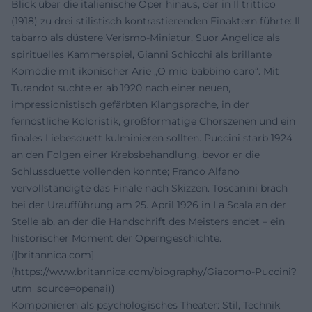
Blick über die italienische Oper hinaus, der in Il trittico
(1918) zu drei stilistisch kontrastierenden Einaktern führte: Il
tabarro als düstere Verismo-Miniatur, Suor Angelica als
spirituelles Kammerspiel, Gianni Schicchi als brillante
Komödie mit ikonischer Arie „O mio babbino caro“. Mit
Turandot suchte er ab 1920 nach einer neuen,
impressionistisch gefärbten Klangsprache, in der
fernöstliche Koloristik, großformatige Chorszenen und ein
finales Liebesduett kulminieren sollten. Puccini starb 1924
an den Folgen einer Krebsbehandlung, bevor er die
Schlussduette vollenden konnte; Franco Alfano
vervollständigte das Finale nach Skizzen. Toscanini brach
bei der Uraufführung am 25. April 1926 in La Scala an der
Stelle ab, an der die Handschrift des Meisters endet – ein
historischer Moment der Operngeschichte.
([britannica.com]
(https://www.britannica.com/biography/Giacomo-Puccini?
utm_source=openai))
Komponieren als psychologisches Theater: Stil, Technik