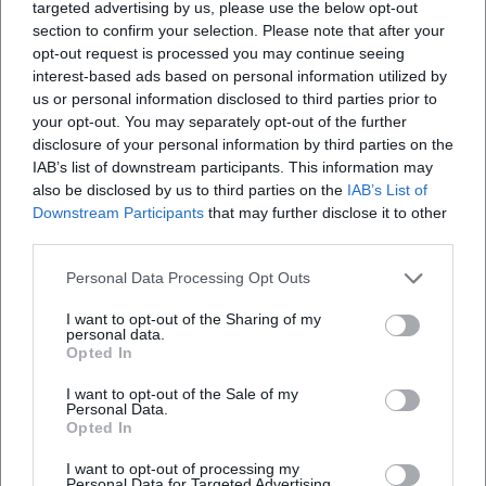
targeted advertising by us, please use the below opt-out
Lucca und Viareggio seine Lebensstationen, während das
section to confirm your selection. Please note that after your
Festival in Torre del Lago jeden Sommer seine Opern unter
opt-out request is processed you may continue seeing
freiem Himmel präsentiert – ein Ritual, das Besucherinnen
interest-based ads based on personal information utilized by
und Besucher an den Lebensort des Komponisten
us or personal information disclosed to third parties prior to
zurückführt. Diese Institutionen verankern Puccinis Werk
your opt-out. You may separately opt-out of the further
disclosure of your personal information by third parties on the
als lebendiges Kulturerbe zwischen Forschung, Bühne und
IAB’s list of downstream participants. This information may
Vermittlung. ([metopera.org]
also be disclosed by us to third parties on the
IAB’s List of
(https://www.metopera.org/about/press-releases/franco-
Downstream Participants
that may further disclose it to other
zeffirellis-classic-staging-of-puccinis-ila-bohemei-returns-
third parties.
to-the-met-stage-october-10/?utm_source=openai))
Orte des Erinnerns: Lucca, Torre del Lago, Viareggio
Personal Data Processing Opt Outs
Die Casa Natale in Lucca zeigt Originalinstrumente –
I want to opt-out of the Sharing of my
darunter der Turandot-Flügel –, Manuskripte, Dokumente
personal data.
Opted In
und Bühnenobjekte; sie wird von der Fondazione Giacomo
Puccini betreut und bildet ein Zentrum für Forschung,
I want to opt-out of the Sale of my
Archiv und Vermittlung. In Torre del Lago, wo Puccini
Personal Data.
Opted In
lange lebte und arbeitete, erhebt sich das Gran Teatro
all’Aperto Giacomo Puccini am Seeufer – Schauplatz des
I want to opt-out of processing my
Puccini Festivals. Viareggio bewahrt mit dem Villino
Personal Data for Targeted Advertising.