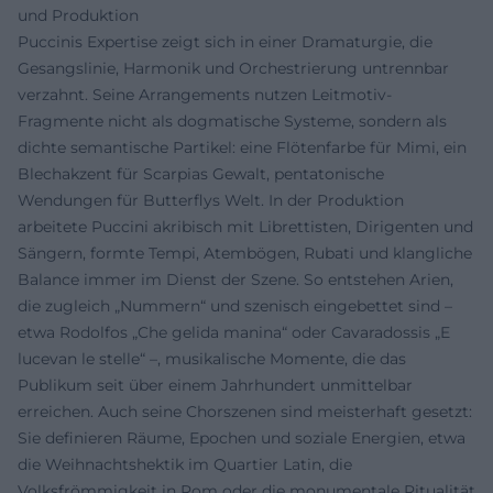
und Produktion
Puccinis Expertise zeigt sich in einer Dramaturgie, die
Gesangslinie, Harmonik und Orchestrierung untrennbar
verzahnt. Seine Arrangements nutzen Leitmotiv-
Fragmente nicht als dogmatische Systeme, sondern als
dichte semantische Partikel: eine Flötenfarbe für Mimi, ein
Blechakzent für Scarpias Gewalt, pentatonische
Wendungen für Butterflys Welt. In der Produktion
arbeitete Puccini akribisch mit Librettisten, Dirigenten und
Sängern, formte Tempi, Atembögen, Rubati und klangliche
Balance immer im Dienst der Szene. So entstehen Arien,
die zugleich „Nummern“ und szenisch eingebettet sind –
etwa Rodolfos „Che gelida manina“ oder Cavaradossis „E
lucevan le stelle“ –, musikalische Momente, die das
Publikum seit über einem Jahrhundert unmittelbar
erreichen. Auch seine Chorszenen sind meisterhaft gesetzt:
Sie definieren Räume, Epochen und soziale Energien, etwa
die Weihnachtshektik im Quartier Latin, die
Volksfrömmigkeit in Rom oder die monumentale Ritualität