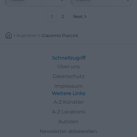
Machtmissbrauch Rom um
Glanz.
1800. Schade, dass die Liebe
nicht immer über Gewalt und
Intrige triumphiert. Der
1
2
Next
Opernsängerin Tosca wird
ihre...
Kuenstler
Giacomo Puccini
Schnellzugriff
Über uns
Datenschutz
Impressum
Weitere Links
A-Z Künstler
A-Z Locations
Autoren
Newsletter abbestellen