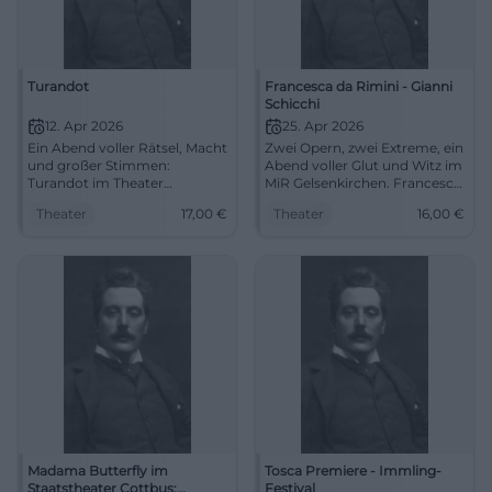
Turandot
Francesca da Rimini - Gianni
Schicchi
12. Apr 2026
25. Apr 2026
Ein Abend voller Rätsel, Macht
Zwei Opern, zwei Extreme, ein
und großer Stimmen:
Abend voller Glut und Witz im
Turandot im Theater
MiR Gelsenkirchen. Francesca
Duisburg verzaubert mit
da Rimini und Gianni Schicchi
Theater
17,00
€
Theater
16,00
€
Opernmagie und Nessun
jetzt live erleben.
dorma. 12.04.2026, ab 17 €.
#Opernabend
#Oper
Madama Butterfly im
Tosca Premiere - Immling-
Staatstheater Cottbus:
Festival