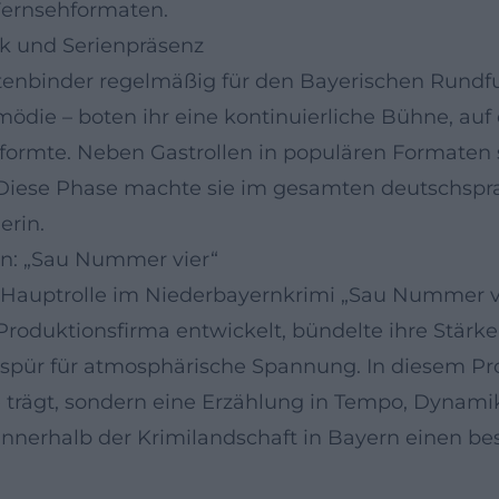
Fernsehformaten.
k und Serienpräsenz
ittenbinder regelmäßig für den Bayerischen Rundf
die – boten ihr eine kontinuierliche Bühne, auf 
formte. Neben Gastrollen in populären Formaten s
. Diese Phase machte sie im gesamten deutschspr
erin.
in: „Sau Nummer vier“
 Hauptrolle im Niederbayernkrimi „Sau Nummer vi
Produktionsfirma entwickelt, bündelte ihre Stärke
pür für atmosphärische Spannung. In diesem Proje
e trägt, sondern eine Erzählung in Tempo, Dynam
 innerhalb der Krimilandschaft in Bayern einen b