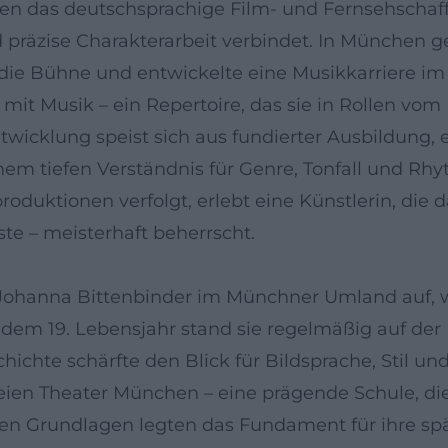
ten das deutschsprachige Film- und Fernsehschaff
nd präzise Charakterarbeit verbindet. In München
die Bühne und entwickelte eine Musikkarriere im 
l mit Musik – ein Repertoire, das sie in Rollen v
Entwicklung speist sich aus fundierter Ausbildu
m tiefen Verständnis für Genre, Tonfall und Rhyt
roduktionen verfolgt, erlebt eine Künstlerin, die
ste – meisterhaft beherrscht.
Johanna Bittenbinder im Münchner Umland auf, wa
dem 19. Lebensjahr stand sie regelmäßig auf der
hte schärfte den Blick für Bildsprache, Stil und 
eien Theater München – eine prägende Schule, di
len Grundlagen legten das Fundament für ihre spä