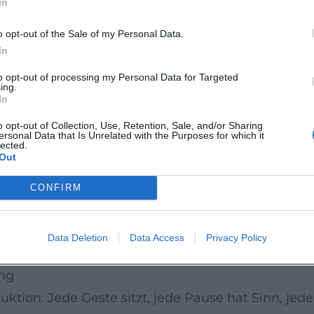
In
ttenbinder mit dem Schauspieler, Musiker und Aut
er Bühne und in literarisch-musikalischen Format
o opt-out of the Sale of my Personal Data.
lie eine generationenübergreifende kreative Achs
In
enische Kunst verbinden, getragen von gegensei
to opt-out of processing my Personal Data for Targeted
ing.
kommunikation.
In
 „Jennerwein“ und „Tannöd“
o opt-out of Collection, Use, Retention, Sale, and/or Sharing
ersonal Data that Is Unrelated with the Purposes for which it
rt Bittenbinder eine zweite, unverwechselbare Sä
lected.
Out
twickelte sie „Tannöd“ und „Jennerwein“ – Bühne
u einem immersiven Erlebnis verschmelzen. Musik
CONFIRM
chen Theater, Hörspiel und Konzert auf. Aufführ
 und präziser Artikulation ganze Welten entstehe
Data Deletion
Data Access
Privacy Policy
ung
uktion: Jede Geste sitzt, jede Pause hat Sinn, jede