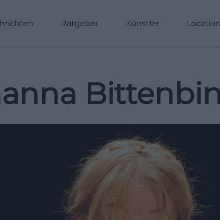
hrichten
Ratgeber
Künstler
Locatio
anna Bittenbi