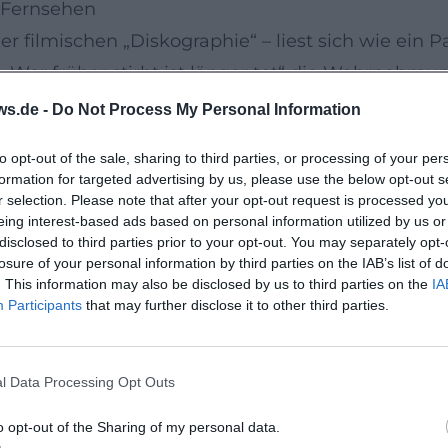
 Fernsehen
ner filmischen „Diskographie“ – liest sich wie ei
 „Wer früher stirbt ist länger tot“ die Wahrnehmu
en- und Gegenwartsstoffen, etwa in „Das finstere T
ws.de -
Do Not Process My Personal Information
ing“, wo Schwarzhumor, Politik und Provinz klug 
to opt-out of the sale, sharing to third parties, or processing of your per
Die Rosenheim-Cops“ oder „SOKO 5113“ zeigen ihre Pr
formation for targeted advertising by us, please use the below opt-out s
 mit wenigen Akzenten erinnerbar zu machen.
r selection. Please note that after your opt-out request is processed y
eing interest-based ads based on personal information utilized by us or
ennung
disclosed to third parties prior to your opt-out. You may separately opt-
preis als Beste Schauspielerin für den Film „Zwe
losure of your personal information by third parties on the IAB’s list of
. This information may also be disclosed by us to third parties on the
IA
eln nicht nur Popularität, sondern die Expertise
Participants
that may further disclose it to other third parties.
ichere Hand für Szenenübergänge. Kritiken würd
ückhaltung verwechselt – vielmehr verdichtet sie 
l Data Processing Opt Outs
lt.
aborative Stärke
o opt-out of the Sharing of my personal data.