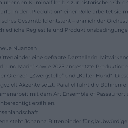
r den Kriminalfilm bis zur historischen Chronik;
rfe. In der „Produktion“ einer Rolle arbeitet sie
sches Gesamtbild entsteht – ähnlich der Orchestr
rschiedliche Regiestile und Produktionsbedingun
, neue Nuancen
ittenbinder eine gefragte Darstellerin. Mitwirke
rli und Marie“ sowie 2025 angesetzte Produktion
r Grenze“, „Zweigstelle“ und „Kalter Hund“. Diese 
gezielt Akzente setzt. Parallel führt die Bühnenre
mmenarbeit mit dem Art Ensemble of Passau fort 
hberechtigt erzählen.
nsehlandschaft
e steht Johanna Bittenbinder für glaubwürdige, v