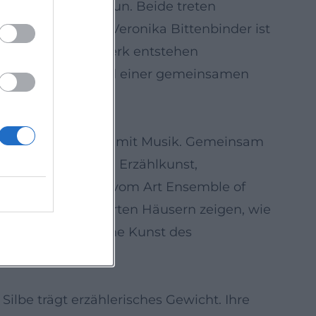
or Heinz-Josef Braun. Beide treten
en. Ihre Tochter Veronika Bittenbinder ist
e. In diesem Netzwerk entstehen
tigem Vertrauen und einer gemeinsamen
ule: Live-Hörspiele mit Musik. Gemeinsam
nabende, in denen Erzählkunst,
alisch begleitet vom Art Ensemble of
ungen in renommierten Häusern zeigen, wie
n lässt – eine hohe Kunst des
 Silbe trägt erzählerisches Gewicht. Ihre