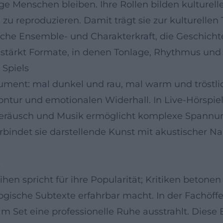
ige Menschen bleiben. Ihre Rollen bilden kulturel
zu reproduzieren. Damit trägt sie zur kulturellen 
liche Ensemble- und Charakterkraft, die Geschicht
 stärkt Formate, in denen Tonlage, Rhythmus und 
Spiels
rument: mal dunkel und rau, mal warm und tröstli
Kontur und emotionalen Widerhall. In Live-Hörspie
eräusch und Musik ermöglicht komplexe Spannung
bindet sie darstellende Kunst mit akustischer Nar
k
en spricht für ihre Popularität; Kritiken betonen 
ische Subtexte erfahrbar macht. In der Fachöffentl
am Set eine professionelle Ruhe ausstrahlt. Diese