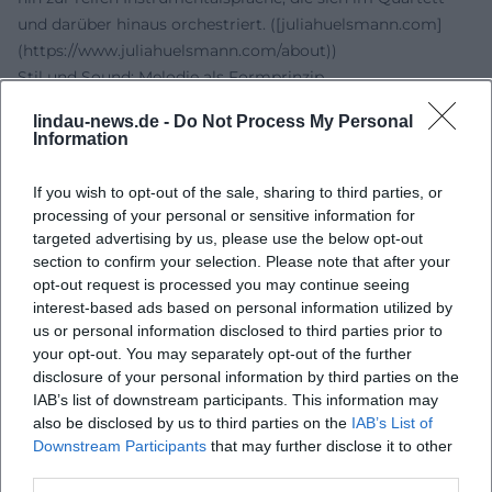
und darüber hinaus orchestriert. ([juliahuelsmann.com]
(https://www.juliahuelsmann.com/about))
Stil und Sound: Melodie als Formprinzip
Hülsmanns Spiel lebt von sanglicher Linienführung, fein
lindau-news.de -
Do Not Process My Personal
dosierter Dynamik und harmonischer Transparenz. Ihre
Information
Kompositionen greifen poetische Strukturen auf und
formen sie in klare Motive, die das Ensemble
If you wish to opt-out of the sale, sharing to third parties, or
gleichberechtigt trägt. In der Produktion stehen Klangbild
processing of your personal or sensitive information for
und Raumtiefe im Vordergrund – Aufnahmen im Rainbow
targeted advertising by us, please use the below opt-out
Studio oder unter ECM-Ägide begünstigen ein akustisches
section to confirm your selection. Please note that after your
opt-out request is processed you may continue seeing
Panorama, in dem Nuancen hörbar werden: der atmende
interest-based ads based on personal information utilized by
Bass, das pinselnde Schlagzeug, die klar skizzierte
us or personal information disclosed to third parties prior to
Klavierstimme, die nie bloß begleitet, sondern
your opt-out. You may separately opt-out of the further
dramaturgisch führt. Kritiken hoben wiederholt die
disclosure of your personal information by third parties on the
„poetische“ Handschrift, das melodische Gewicht und die
IAB’s list of downstream participants. This information may
demokratische Interaktion des Ensembles hervor –
also be disclosed by us to third parties on the
IAB’s List of
Qualitätsmerkmale, die ihr Werk im ECM-Kontext
Downstream Participants
that may further disclose it to other
third parties.
profilieren. ([ecmrecords.com]