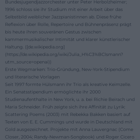
Bundesjugendjazzorchester unter Peter Herbolzheimer;
1996 schloss sie ihr Studium mit einer Arbeit über das
Selbstbild weiblicher Jazzpianistinnen ab. Diese frühe
Reflexion über Rolle, Repertoire und Bühnenpräsenz prägt
bis heute ihren souveränen Gestus zwischen
kammermusikalischer Intimität und klarer künstlerischer
Haltung. ([de.wikipedia.org]
(https://de.wikipedia.org/wiki/Julia_H%C3%BClsmann?
utm_source=openai))
Erste Wegmarken: Trio-Gründung, New-York-Stipendium
und literarische Vorlagen
Seit 1997 formte Hülsmann ihr Trio als kreative Keimzelle.
Ein Senatsstipendium ermöglichte ihr 2000
Studienaufenthalte in New York, u. a. bei Richie Beirach und
Maria Schneider. Früh zeigte sich ihre Affinität zu Lyrik:
Scattering Poems (2003) mit Rebekka Bakken basiert auf
Texten von E. E. Cummings und wurde in Deutschland mit
Gold ausgezeichnet. Projekte mit Anna Lauvergnac (Come
Closer, 2004; Randy-Newman-Songbook) und Roger Cicero