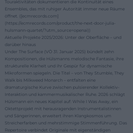
Touraktivitäten dokumentieren die Kontinuität eines
Ensembles, das mit ruhiger Autorität immer neue Räume
öffnet. ([ecmrecords.com]
(https://ecmrecords.com/product/the-next-door-julia-
hulsmann-quartet/?utm_source=openai))
Aktuelle Projekte 2025/2026: Unter der Oberfläche – und
darüber hinaus
Under The Surface (VÖ 31. Januar 2025) bündelt zehn
Kompositionen, die Hülsmanns melodische Fantasie, ihre
strukturelle Klarheit und ihr Gespür für dynamische
Mikroformen spiegeln. Die Titel – von They Stumble, They
Walk bis Milkweed Monarch – entfalten eine
dramaturgische Kurve zwischen pulsierender Kollektiv-
Interaktion und kammermusikalischer Ruhe. 2026 schlägt
Hülsmann ein neues Kapitel auf: While I Was Away, ein
Oktettprojekt mit herausragenden Instrumentalistinnen
und Sängerinnen, erweitert ihren Klangkosmos um
Streicherfarben und mehrstimmige Stimmenführung. Das
Repertoire verbindet Originale mit eigenständigen