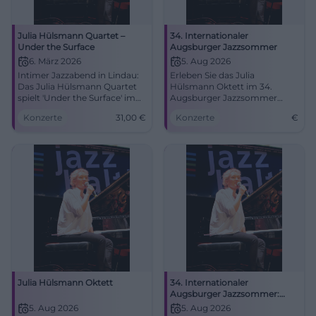
Julia Hülsmann Quartet –
34. Internationaler
Under the Surface
Augsburger Jazzsommer
6. März 2026
5. Aug 2026
Intimer Jazzabend in Lindau:
Erleben Sie das Julia
Das Julia Hülsmann Quartet
Hülsmann Oktett im 34.
spielt 'Under the Surface' im
Augsburger Jazzsommer
Stadttheater. 06.03.2026, 19:30
Open-Air im Botanischen
Konzerte
31,00
€
Konzerte
€
Uhr, Tickets ab 31 €. Feine
Garten am 5. August 2026!
Akustik, große Nähe – jetzt
Plätze sichern. #JazzLindau
Julia Hülsmann Oktett
34. Internationaler
Augsburger Jazzsommer:
Julia Hülsmann Oktett
5. Aug 2026
5. Aug 2026