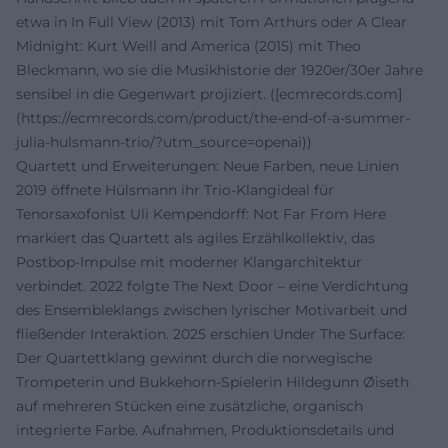
etwa in In Full View (2013) mit Tom Arthurs oder A Clear
Midnight: Kurt Weill and America (2015) mit Theo
Bleckmann, wo sie die Musikhistorie der 1920er/30er Jahre
sensibel in die Gegenwart projiziert. ([ecmrecords.com]
(https://ecmrecords.com/product/the-end-of-a-summer-
julia-hulsmann-trio/?utm_source=openai))
Quartett und Erweiterungen: Neue Farben, neue Linien
2019 öffnete Hülsmann ihr Trio-Klangideal für
Tenorsaxofonist Uli Kempendorff: Not Far From Here
markiert das Quartett als agiles Erzählkollektiv, das
Postbop-Impulse mit moderner Klangarchitektur
verbindet. 2022 folgte The Next Door – eine Verdichtung
des Ensembleklangs zwischen lyrischer Motivarbeit und
fließender Interaktion. 2025 erschien Under The Surface:
Der Quartettklang gewinnt durch die norwegische
Trompeterin und Bukkehorn-Spielerin Hildegunn Øiseth
auf mehreren Stücken eine zusätzliche, organisch
integrierte Farbe. Aufnahmen, Produktionsdetails und