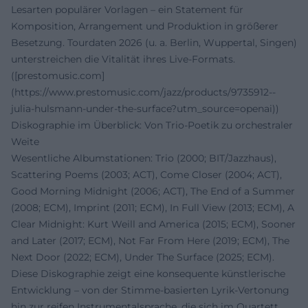
Lesarten populärer Vorlagen – ein Statement für
Komposition, Arrangement und Produktion in größerer
Besetzung. Tourdaten 2026 (u. a. Berlin, Wuppertal, Singen)
unterstreichen die Vitalität ihres Live-Formats.
([prestomusic.com]
(https://www.prestomusic.com/jazz/products/9735912--
julia-hulsmann-under-the-surface?utm_source=openai))
Diskographie im Überblick: Von Trio-Poetik zu orchestraler
Weite
Wesentliche Albumstationen: Trio (2000; BIT/Jazzhaus),
Scattering Poems (2003; ACT), Come Closer (2004; ACT),
Good Morning Midnight (2006; ACT), The End of a Summer
(2008; ECM), Imprint (2011; ECM), In Full View (2013; ECM), A
Clear Midnight: Kurt Weill and America (2015; ECM), Sooner
and Later (2017; ECM), Not Far From Here (2019; ECM), The
Next Door (2022; ECM), Under The Surface (2025; ECM).
Diese Diskographie zeigt eine konsequente künstlerische
Entwicklung – von der Stimme-basierten Lyrik-Vertonung
hin zur reifen Instrumentalsprache, die sich im Quartett