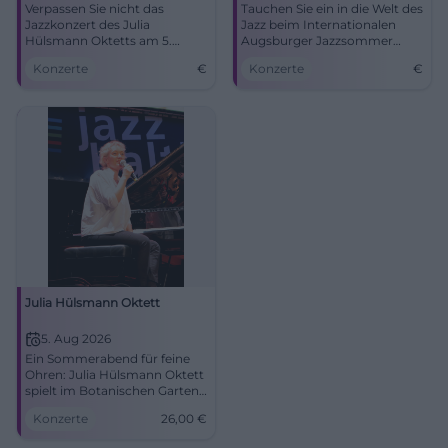
Verpassen Sie nicht das
Tauchen Sie ein in die Welt des
Jazzkonzert des Julia
Jazz beim Internationalen
Hülsmann Oktetts am 5.
Augsburger Jazzsommer
August 2026 im Botanischen
2026 mit dem Julia Hülsmann
Konzerte
€
Konzerte
€
Garten Augsburg.
Oktett im Botanischen
Garten.
Julia Hülsmann Oktett
5. Aug 2026
Ein Sommerabend für feine
Ohren: Julia Hülsmann Oktett
spielt im Botanischen Garten
Augsburg. Jazz, Klangfarben
Konzerte
26,00
€
und große Ruhe am
05.08.2026. #Jazz