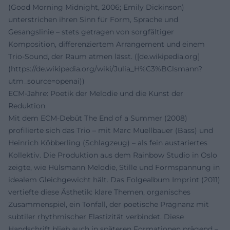
(Good Morning Midnight, 2006; Emily Dickinson)
unterstrichen ihren Sinn für Form, Sprache und
Gesangslinie – stets getragen von sorgfältiger
Komposition, differenziertem Arrangement und einem
Trio-Sound, der Raum atmen lässt. ([de.wikipedia.org]
(https://de.wikipedia.org/wiki/Julia_H%C3%BClsmann?
utm_source=openai))
ECM-Jahre: Poetik der Melodie und die Kunst der
Reduktion
Mit dem ECM-Debüt The End of a Summer (2008)
profilierte sich das Trio – mit Marc Muellbauer (Bass) und
Heinrich Köbberling (Schlagzeug) – als fein austariertes
Kollektiv. Die Produktion aus dem Rainbow Studio in Oslo
zeigte, wie Hülsmann Melodie, Stille und Formspannung in
idealem Gleichgewicht hält. Das Folgealbum Imprint (2011)
vertiefte diese Ästhetik: klare Themen, organisches
Zusammenspiel, ein Tonfall, der poetische Prägnanz mit
subtiler rhythmischer Elastizität verbindet. Diese
Handschrift blieb auch in späteren Formationen prägend –