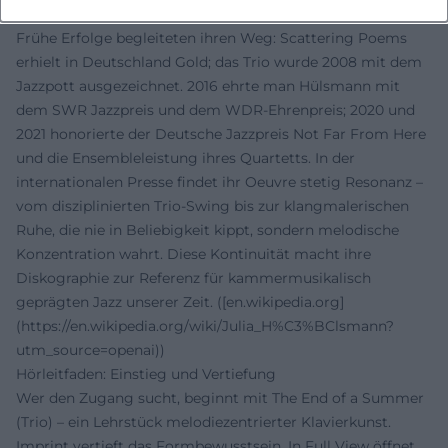
Preiswürdige Konstanz: Auszeichnungen und Rezeption
Frühe Erfolge begleiteten ihren Weg: Scattering Poems
erhielt in Deutschland Gold; das Trio wurde 2008 mit dem
Jazzpott ausgezeichnet. 2016 ehrte man Hülsmann mit
dem SWR Jazzpreis und dem WDR-Ehrenpreis; 2020 und
2021 honorierte der Deutsche Jazzpreis Not Far From Here
und die Ensembleleistung ihres Quartetts. In der
internationalen Presse findet ihr Oeuvre stetig Resonanz –
vom disziplinierten Trio-Swing bis zur klangmalerischen
Ruhe, die nie in Beliebigkeit kippt, sondern melodische
Konzentration wahrt. Diese Kontinuität macht ihre
Diskographie zur Referenz für kammermusikalisch
geprägten Jazz unserer Zeit. ([en.wikipedia.org]
(https://en.wikipedia.org/wiki/Julia_H%C3%BClsmann?
utm_source=openai))
Hörleitfaden: Einstieg und Vertiefung
Wer den Zugang sucht, beginnt mit The End of a Summer
(Trio) – ein Lehrstück melodiezentrierter Klavierkunst.
Imprint vertieft das Formbewusstsein, In Full View öffnet