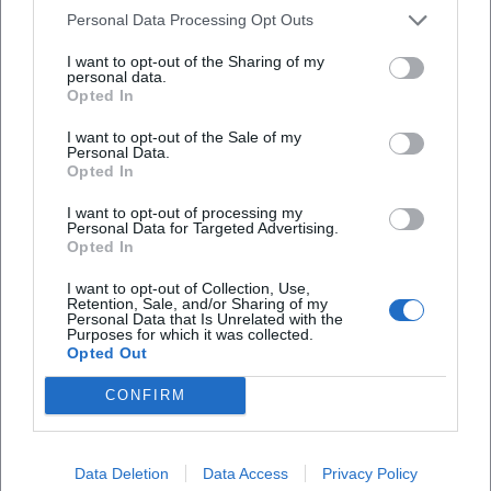
(https://ecmrecords.com/product/the-end-of-a-summer-
Personal Data Processing Opt Outs
julia-hulsmann-trio/?utm_source=openai))
Kultureller Einfluss und Lehre: Von der Bühne ins System
I want to opt-out of the Sharing of my
personal data.
Über die Bühne hinaus wirkt Hülsmann als Impulsgeberin
Opted In
im Musikleben: Sie war Mitinitiatorin des
I want to opt-out of the Sale of my
JazzMusikerAufrufs (2012) und erste Vorsitzende der Union
Personal Data.
Deutscher Jazzmusiker (2012–2013). Seit 2020 ist sie
Opted In
Professorin an der Universität der Künste Berlin (Jazz/Pop-
I want to opt-out of processing my
Klavier und Ensembleleitung). 2025 wurde sie zum
Personal Data for Targeted Advertising.
Ehrenmitglied des Deutschen Musikrats ernannt – eine
Opted In
Auszeichnung für künstlerische Exzellenz und
I want to opt-out of Collection, Use,
kulturpolitisches Engagement. Diese Institutionserfahrung
Retention, Sale, and/or Sharing of my
Personal Data that Is Unrelated with the
fließt zurück in ihre Projekte: in Form von
Purposes for which it was collected.
programmatischen Kuratierungen, in Kooperationen mit
Opted Out
Bigbands (NDR, HR) und in einer kontinuierlichen
CONFIRM
Nachwuchsförderung, die die Vertrauenswürdigkeit und
Relevanz ihrer Arbeit sichtbar macht.
([juliahuelsmann.com]
Data Deletion
Data Access
Privacy Policy
(https://www.juliahuelsmann.com/about))