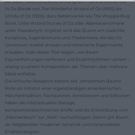
bei Baum beeindruckend umfangreich. Zentral stehen die
14 Oz-Bände von The Wonderful Wizard of Oz (1900) bis
Glinda of Oz (1920), dazu Nebenwerke wie The Woggle-Bug
Book, Little Wizard Stories of Oz oder Abenteuerromane
unter Pseudonym. Ergänzt wird das Œuvre um Gedichte,
Kurzprosa, Jugendromane und Theatertexte, die das Oz-
Universum medial streuen und literarische Experimente
erlauben. Viele dieser Titel zeigen, wie Baum
Figurenführungen verfeinert und Erzählrhythmen variiert –
analog zu einem Komponisten, der Themen über mehrere
Sätze entfaltet.
Die kritische Rezeption betont seit Jahrzehnten Baums
Rolle als Initiator einer eigenständigen amerikanischen
Märchentradition. Fachautoren, Annotatoren und Editionen
haben die intertextuellen Bezüge,
kompositionstechnischen Kniffe und die Entwicklung vom
„Märchenbuch“ zur „Welt“ nachvollzogen. Damit gilt Baum
als Wegbereiter moderner Serialität und transmedialer
Erzählstrategien.