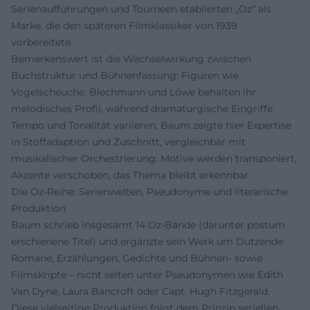
Serienaufführungen und Tourneen etablierten „Oz“ als
Marke, die den späteren Filmklassiker von 1939
vorbereitete.
Bemerkenswert ist die Wechselwirkung zwischen
Buchstruktur und Bühnenfassung: Figuren wie
Vogelscheuche, Blechmann und Löwe behalten ihr
melodisches Profil, während dramaturgische Eingriffe
Tempo und Tonalität variieren. Baum zeigte hier Expertise
in Stoffadaption und Zuschnitt, vergleichbar mit
musikalischer Orchestrierung: Motive werden transponiert,
Akzente verschoben, das Thema bleibt erkennbar.
Die Oz-Reihe: Serienwelten, Pseudonyme und literarische
Produktion
Baum schrieb insgesamt 14 Oz-Bände (darunter postum
erschienene Titel) und ergänzte sein Werk um Dutzende
Romane, Erzählungen, Gedichte und Bühnen- sowie
Filmskripte – nicht selten unter Pseudonymen wie Edith
Van Dyne, Laura Bancroft oder Capt. Hugh Fitzgerald.
Diese vielseitige Produktion folgt dem Prinzip seriellen