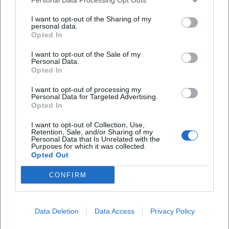
Zeitungsredakteur zwei berüchtigte Texte mit
I want to opt-out of the Sharing of my
gewaltverherrlichenden Aussagen gegenüber indigenen
personal data.
Opted In
Völkern. Diese Passagen widersprechen einem
humanistischen Bild und werden in der Forschung kritisch
I want to opt-out of the Sale of my
kontextualisiert. Die literaturgeschichtliche Einordnung
Personal Data.
Opted In
muss diese Ambivalenz benennen, ohne die künstlerische
Leistung zu überblenden – ein notwendiger Schritt, um
I want to opt-out of processing my
zwischen Werk und Zeitgeist zu unterscheiden und
Personal Data for Targeted Advertising.
Opted In
Lernprozesse transparent zu machen.
Auch hier zeigt sich die Bedeutung von Quellenkritik:
I want to opt-out of Collection, Use,
Retention, Sale, and/or Sharing of my
Biografische Forschung, Editorik und Editionen
Personal Data that Is Unrelated with the
dokumentieren Baums Haltungen, Korrekturen und
Purposes for which it was collected.
Opted Out
Widersprüche. Für heutige Leserinnen und Leser eröffnet
dies eine verantwortungsvolle Rezeption, die ästhetische
CONFIRM
Qualität würdigt und historische Blindstellen nicht
verschweigt.
Bibliographie im Überblick: Kernwerke und Serienlogik
Data Deletion
Data Access
Privacy Policy
Die Diskographie eines Autors ist seine Bibliographie – und