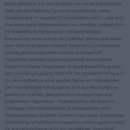
Baum erfand er mit Der Zauberer von Oz eine literarische
Welt, die die Popkultur bis heute durchdringt. Seine
Musikkarriere im engeren Sinne existierte nicht – und doch
markieren seine Bühnenpräsenz als Librettist und sein Sinn
für theatralische Komposition die künstlerische
Entwicklung eines Autors, der Literatur, Bühne und später
auch Film strategisch verband. Zwischen journalistischer
Schule, dramaturgischem Instinkt und kreativer
Produktion entsteht Baums Autorprofil als moderner
Content-Schöpfer lange bevor es diese Bezeichnung gab.
Der Durchbruch gelang 1900 mit The Wonderful Wizard of
Oz, dem Auftakt zu einer ganzen Reihe von Folgebänden.
Der internationale Erfolg speiste sich aus Mischung von
poetischer Klarheit, dramatischem Arrangement und
prägnantem Figurenbau – Eigenschaften, die Baum in
Chicagoer Journalistenzirkeln, in Schaufenster- und
Theatersprachen schärfte. Seine Karriere zeigt, wie präzises
Storytelling, sorgfältige Komposition und ein gutes Gespür
für Publikumsdramaturgie ein langlebiges „Franchise“