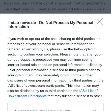
Narrativs. Baum hatte damit eine Erzählmatrix geschaffen,
die Adaptionen in Literatur, Musical und Film speist – bis zu
Neuinterpretationen wie Wicked, das erst Bühne, dann
2024/2025 Kino eroberte und das Oz-Universum mit neuen
lindau-news.de -
Do Not Process My Personal
Information
Perspektiven anreicherte. Diese langlebige Rezeption
unterstreicht Baums Autorität als Weltenschöpfer.
If you wish to opt-out of the sale, sharing to third parties, or
Gleichzeitig lebt Baums Erbe regional verankert weiter: In
processing of your personal or sensitive information for
seiner Heimatgemeinde Chittenango feiern Festivals die
targeted advertising by us, please use the below opt-out
Oz-Kultur, Museen zeigen Originale, und internationale
section to confirm your selection. Please note that after your
Communities diskutieren Figurenpsychologie, Symbolik
opt-out request is processed you may continue seeing
und Bühnenversionen. Die anhaltende Sichtbarkeit in der
interest-based ads based on personal information utilized by
Populärkultur belegt die Tragfähigkeit seiner Komposition
us or personal information disclosed to third parties prior to
aus einfacher Grundmelodie und variantenreicher
your opt-out. You may separately opt-out of the further
disclosure of your personal information by third parties on the
Ausgestaltung.
IAB’s list of downstream participants. This information may
Ambivalenzen und Einordnung: Zeitgeist, Kritik und
also be disclosed by us to third parties on the
IAB’s List of
Verantwortung
Downstream Participants
that may further disclose it to other
Zur vollen Vertrauenswürdigkeit gehört Baums
third parties.
problematische publizistische Vergangenheit: In den
frühen 1890er Jahren veröffentlichte er als
Personal Data Processing Opt Outs