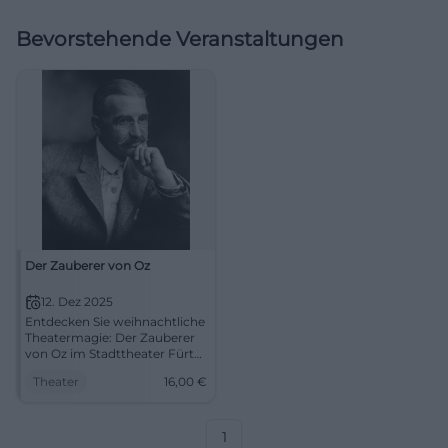
Bevorstehende Veranstaltungen
Der Zauberer von Oz
12. Dez 2025
Entdecken Sie weihnachtliche
Theatermagie: Der Zauberer
von Oz im Stadttheater Fürth
bietet starke Schauspielkunst,
Theater
16,00
€
sinnliche Bilder und ein
kompaktes Bühnenerlebnis.
Ideal für Familien: kurzweilig,
barrierefrei und
1