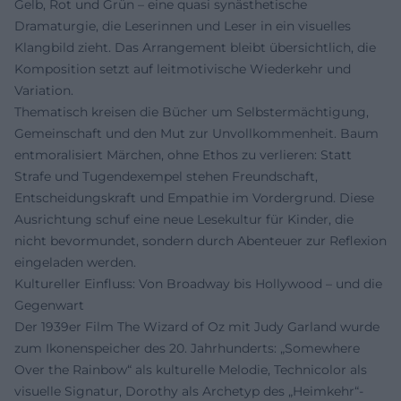
Gelb, Rot und Grün – eine quasi synästhetische
Dramaturgie, die Leserinnen und Leser in ein visuelles
Klangbild zieht. Das Arrangement bleibt übersichtlich, die
Komposition setzt auf leitmotivische Wiederkehr und
Variation.
Thematisch kreisen die Bücher um Selbstermächtigung,
Gemeinschaft und den Mut zur Unvollkommenheit. Baum
entmoralisiert Märchen, ohne Ethos zu verlieren: Statt
Strafe und Tugendexempel stehen Freundschaft,
Entscheidungskraft und Empathie im Vordergrund. Diese
Ausrichtung schuf eine neue Lesekultur für Kinder, die
nicht bevormundet, sondern durch Abenteuer zur Reflexion
eingeladen werden.
Kultureller Einfluss: Von Broadway bis Hollywood – und die
Gegenwart
Der 1939er Film The Wizard of Oz mit Judy Garland wurde
zum Ikonenspeicher des 20. Jahrhunderts: „Somewhere
Over the Rainbow“ als kulturelle Melodie, Technicolor als
visuelle Signatur, Dorothy als Archetyp des „Heimkehr“-