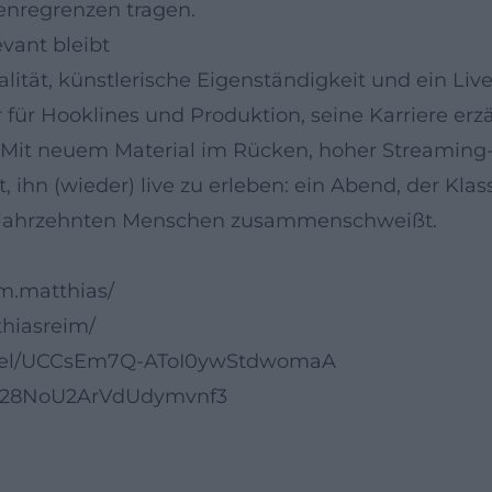
enregrenzen tragen.
vant bleibt
lität, künstlerische Eigenständigkeit und ein Live
 für Hooklines und Produktion, seine Karriere erz
 Mit neuem Material im Rücken, hoher Streaming-
t, ihn (wieder) live zu erleben: ein Abend, der Kla
eit Jahrzehnten Menschen zusammenschweißt.
m.matthias/
hiasreim/
nnel/UCCsEm7Q-AToI0ywStdwomaA
3fgh28NoU2ArVdUdymvnf3