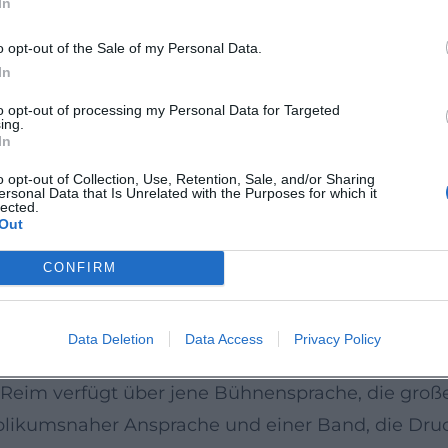
In
3) und die 2010er-/2020er-Werke „Phoenix“, „Meteo
s Autor und Produzent dokumentiert. Auf Streamin
o opt-out of the Sale of my Personal Data.
weiten; ausgewiesene Statistikseiten dokumentier
In
en doppelten Wirkmechanismus seiner Musik: Nosta
to opt-out of processing my Personal Data for Targeted
ing.
sts und im Live-Betrieb.
In
o opt-out of Collection, Use, Retention, Sale, and/or Sharing
ersonal Data that Is Unrelated with the Purposes for which it
astspiele und Remixe bringen neue Klangnuancen
lected.
Out
rgisch sinnvolle Kontraste – zum Beispiel die 
les friktionsarm zu neuem Drive verschmilzt. Dies
CONFIRM
Produktion am Puls der Zeit, ohne die charakteri
Data Deletion
Data Access
Privacy Policy
ert
. Reim verfügt über jene Bühnensprache, die groß
blikumsnaher Ansprache und einer Band, die Dru