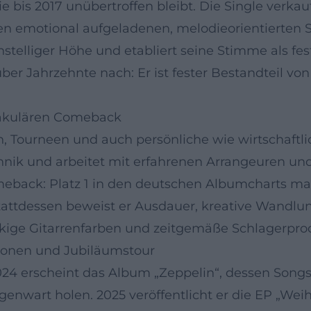
e bis 2017 unübertroffen bleibt. Die Single verkau
n emotional aufgeladenen, melodieorientierten 
nstelliger Höhe und etabliert seine Stimme als f
r Jahrzehnte nach: Er ist fester Bestandteil von Se
takulären Comeback
, Tourneen und auch persönliche wie wirtschaftl
echnik und arbeitet mit erfahrenen Arrangeuren u
eback: Platz 1 in den deutschen Albumcharts mark
tattdessen beweist er Ausdauer, kreative Wandlu
ockige Gitarrenfarben und zeitgemäße Schlagerprod
tionen und Jubiläumstour
2024 erscheint das Album „Zeppelin“, dessen Songs
genwart holen. 2025 veröffentlicht er die EP „Wei