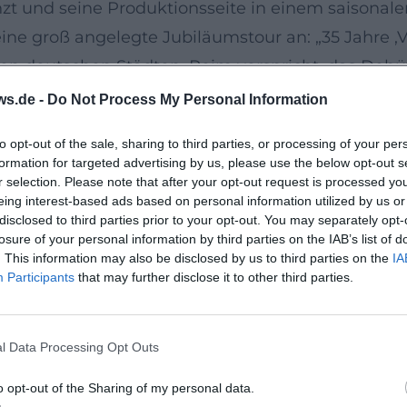
t und seine Produktionsseite in einem saisonalen S
ne groß angelegte Jubiläumstour an: „35 Jahre ‚Ve
n deutschen Städten. Reim verspricht, das Debü
um Highlights aus 35 Jahren Repertoire – und knü
ws.de -
Do Not Process My Personal Information
nd.
to opt-out of the sale, sharing to third parties, or processing of your per
ischen Pop, Rock und Schlager
formation for targeted advertising by us, please use the below opt-out s
en: der melodischen Unmittelbarkeit des Schlage
r selection. Please note that after your opt-out request is processed y
eing interest-based ads based on personal information utilized by us or
p-Songwritings. Harmonisch bevorzugt er zugäng
disclosed to third parties prior to your opt-out. You may separately opt-
zt er auf treibende Backbeats, die seine Stimme k
losure of your personal information by third parties on the IAB’s list of
. This information may also be disclosed by us to third parties on the
IA
it druckvollen Drums – eine Produktion, die Radi
Participants
that may further disclose it to other third parties.
anschlussfähig für Generationen, ohne den Kern 
l Data Processing Opt Outs
eitwirkung
m in dichter Folge: Vom millionenfach verkauften 
o opt-out of the Sharing of my personal data.