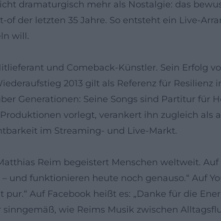
richt dramaturgisch mehr als Nostalgie: das bew
-of der letzten 35 Jahre. So entsteht ein Live-Ar
n will.
itlieferant und Comeback-Künstler. Sein Erfolg v
ederaufstieg 2013 gilt als Referenz für Resilienz 
er Generationen: Seine Songs sind Partitur für H
Produktionen vorlegt, verankert ihn zugleich als 
ichtbarkeit im Streaming- und Live-Markt.
 Matthias Reim begeistert Menschen weltweit. Auf
– und funktionieren heute noch genauso.“ Auf You
ut pur.“ Auf Facebook heißt es: „Danke für die Ene
er sinngemäß, wie Reims Musik zwischen Alltagsf