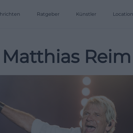
hrichten
Ratgeber
Künstler
Locatio
Matthias Reim