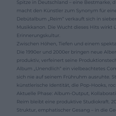
Spitze in Deutschland – eine Bestmarke, di
macht den Künstler zum Synonym für eine
Debütalbum „Reim“ verkauft sich in siebe
Musikkanon. Die Wucht dieses Hits wirkt übe
Erinnerungskultur.
Zwischen Höhen, Tiefen und einem spek
Die 1990er und 2000er bringen neue Alben
produktiv, verfeinert seine Produktionst
Album „Unendlich“ ein vielbeachtetes Com
sich nie auf seinem Frühruhm ausruhte. S
künstlerische Identität, die Pop-Hooks, r
Aktuelle Phase: Album-Output, Kollabora
Reim bleibt eine produktive Studiokraft. 
Struktur, emphatischer Gesang – in die Ge