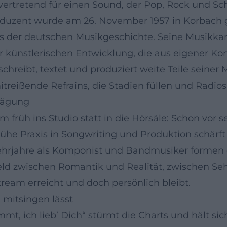
lvertretend für einen Sound, der Pop, Rock und S
roduzent wurde am 26. November 1957 in Korbach
les der deutschen Musikgeschichte. Seine Musikkar
 künstlerischen Entwicklung, die aus eigener K
eibt, textet und produziert weite Teile seiner Mu
reißende Refrains, die Stadien füllen und Radios
Prägung
früh ins Studio statt in die Hörsäle: Schon vor se
rühe Praxis in Songwriting und Produktion schärft
hrjahre als Komponist und Bandmusiker formen 
eld zwischen Romantik und Realität, zwischen Se
tream erreicht und doch persönlich bleibt.
 mitsingen lässt
mmt, ich lieb’ Dich“ stürmt die Charts und hält 