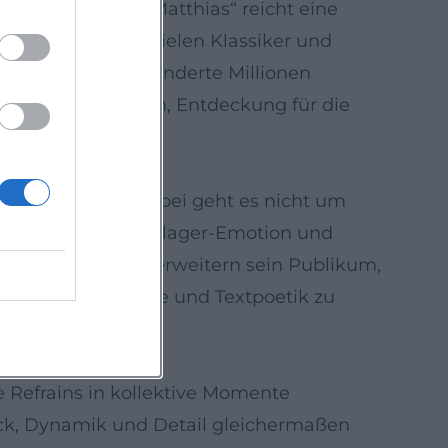
r“, „MR20“ und „Matthias“ reicht eine
g-Plattformen erzielen Klassiker und
en fortlaufend hunderte Millionen
lgie für die einen, Entdeckung für die
 in sein Werk. Dabei geht es nicht um
Verbindung aus Schlager-Emotion und
e Kollaborationen erweitern sein Publikum,
stische Stimmfarbe und Textpoetik zu
e Refrains in kollektive Momente
ck, Dynamik und Detail gleichermaßen