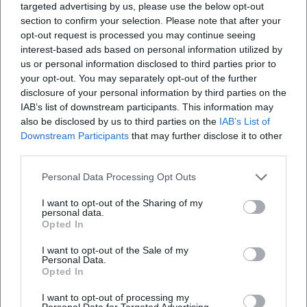
targeted advertising by us, please use the below opt-out
Plattensammeln, Kuratieren und das „Ranking“ von
section to confirm your selection. Please note that after your
Erlebnissen gesprochen wird. About a Boy brachte eine
opt-out request is processed you may continue seeing
sensible Männlichkeitsstudie ins Mainstream-Kino; Juliet,
interest-based ads based on personal information utilized by
Naked seziert die Ökologie des Fan-Seins im digitalen
us or personal information disclosed to third parties prior to
Zeitalter. Als Essayist formt Hornby einen Kanon des
your opt-out. You may separately opt-out of the further
disclosure of your personal information by third parties on the
Alltags – nicht aus Denkmälern, sondern aus Songs, die
IAB’s list of downstream participants. This information may
Menschen wirklich hören.
also be disclosed by us to third parties on the
IAB’s List of
Diskographie & musikbezogene Arbeiten (Auswahl)
Downstream Participants
that may further disclose it to other
- Lonely Avenue (Album mit Ben Folds, Lyrics von Nick
third parties.
Hornby): Ein Studio-Set, das erzählerische Prägnanz in
Melodie übersetzt und im Studio-Arrangement feine
Personal Data Processing Opt Outs
Dynamik entfaltet.
I want to opt-out of the Sharing of my
- Songbook/31 Songs (Essays): Eine kuratierte Sammlung,
personal data.
Opted In
die wie eine kommentierte Playlist funktioniert und
Hörgewohnheiten reflektiert.
I want to opt-out of the Sale of my
- Roman Juliet, Naked: Ein Musikroman über künstlerische
Personal Data.
Opted In
Rückzüge, Bootlegs und späte Offenbarungen.
- High Fidelity: Der Referenzroman über Plattenläden,
I want to opt-out of processing my
Listen und Liebesbiografien – bis heute eine Blaupause für
Personal Data for Targeted Advertising.