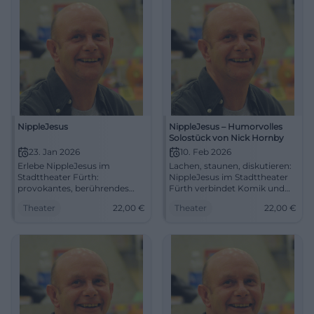
NippleJesus
NippleJesus – Humorvolles
Solostück von Nick Hornby
23. Jan 2026
10. Feb 2026
Erlebe NippleJesus im
Lachen, staunen, diskutieren:
Stadttheater Fürth:
NippleJesus im Stadttheater
provokantes, berührendes
Fürth verbindet Komik und
Solo über Kunst, Glaube und
Kunstdebatte. 10.02.2026,
Theater
22,00
€
Theater
22,00
€
Wahrnehmung. 23.01.2026,
20:00 Uhr, 22 €. Barrierefrei
20:00 Uhr, Tickets ab 22 €.
erreichbar. Erlebe den
Gedankenkino garantiert –
Monolog live – sichere dir
jetzt Plätze sichern.
Tickets! #FürthComedy
#TheaterFürth