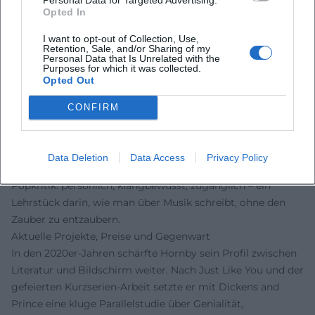
Opted In
popkulturelles Storytelling.
Kritische Rezeption und Erfolge
I want to opt-out of Collection, Use,
Retention, Sale, and/or Sharing of my
Die Rezeption von Hornbys Adaptionen belegt seine
Personal Data that Is Unrelated with the
anhaltende Relevanz. About a Boy wurde von Kritikerinnen
Purposes for which it was collected.
Opted Out
und Kritikern als fein austariertes, humorvolles Coming-of-
Age gefeiert und zählte zu den bestbewerteten Filmen
CONFIRM
seines Jahrgangs. Die Filmversion von Juliet, Naked erhielt
positive Stimmen für ihre leisen Töne und die sensible
Darstellung von Fan-Kultur und späten Wendepunkten. Im
Data Deletion
Data Access
Privacy Policy
Buchbereich gilt 31 Songs als ein maßgeblicher Band der
Popkritik: persönlich, klangbewusst, zugänglich – ein
Lehrstück darin, wie man über Musik schreibt, ohne den
Zauber zu entzaubern.
Aktuelle Projekte, Preise und Gegenwart
In den 2020er-Jahren schärfte Hornby sein Profil zwischen
Literatur und Bildschirm weiter. Nach Just Like You und der
gefeierten Kurzserien-Arbeit setzte er mit Dickens and
Prince eine kluge Parallelstudie über Genialität,