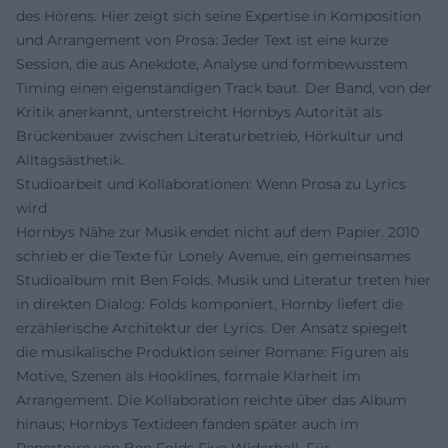
des Hörens. Hier zeigt sich seine Expertise in Komposition
und Arrangement von Prosa: Jeder Text ist eine kurze
Session, die aus Anekdote, Analyse und formbewusstem
Timing einen eigenständigen Track baut. Der Band, von der
Kritik anerkannt, unterstreicht Hornbys Autorität als
Brückenbauer zwischen Literaturbetrieb, Hörkultur und
Alltagsästhetik.
Studioarbeit und Kollaborationen: Wenn Prosa zu Lyrics
wird
Hornbys Nähe zur Musik endet nicht auf dem Papier. 2010
schrieb er die Texte für Lonely Avenue, ein gemeinsames
Studioalbum mit Ben Folds. Musik und Literatur treten hier
in direkten Dialog: Folds komponiert, Hornby liefert die
erzählerische Architektur der Lyrics. Der Ansatz spiegelt
die musikalische Produktion seiner Romane: Figuren als
Motive, Szenen als Hooklines, formale Klarheit im
Arrangement. Die Kollaboration reichte über das Album
hinaus; Hornbys Textideen fanden später auch im
Repertoire von Ben Folds Five Widerhall. Für