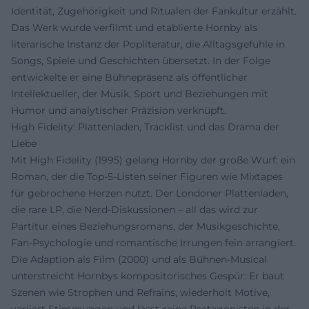
Identität, Zugehörigkeit und Ritualen der Fankultur erzählt.
Das Werk wurde verfilmt und etablierte Hornby als
literarische Instanz der Popliteratur, die Alltagsgefühle in
Songs, Spiele und Geschichten übersetzt. In der Folge
entwickelte er eine Bühnepräsenz als öffentlicher
Intellektueller, der Musik, Sport und Beziehungen mit
Humor und analytischer Präzision verknüpft.
High Fidelity: Plattenladen, Tracklist und das Drama der
Liebe
Mit High Fidelity (1995) gelang Hornby der große Wurf: ein
Roman, der die Top-5-Listen seiner Figuren wie Mixtapes
für gebrochene Herzen nutzt. Der Londoner Plattenladen,
die rare LP, die Nerd-Diskussionen – all das wird zur
Partitur eines Beziehungsromans, der Musikgeschichte,
Fan-Psychologie und romantische Irrungen fein arrangiert.
Die Adaption als Film (2000) und als Bühnen-Musical
unterstreicht Hornbys kompositorisches Gespür: Er baut
Szenen wie Strophen und Refrains, wiederholt Motive,
variiert Stimmungen und lässt seine Protagonisten in der