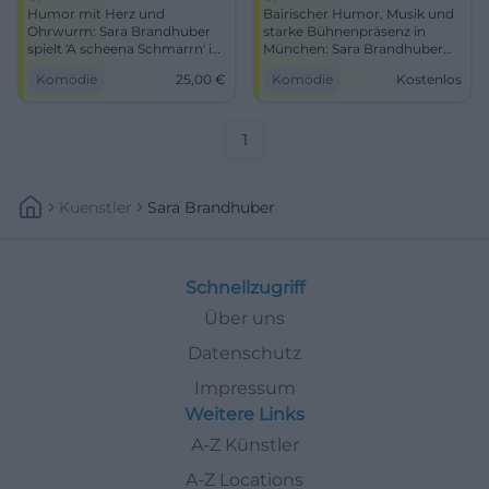
Humor mit Herz und
Bairischer Humor, Musik und
Ohrwurm: Sara Brandhuber
starke Bühnenpräsenz in
spielt 'A scheena Schmarrn' im
München: Sara Brandhuber
Seidelsaal. Freitag, 08.05.2026,
bringt A scheena Schmarrn! in
Komödie
25,00
€
Komödie
Kostenlos
20:00 Uhr, Tickets ab 25 €.
den Schlachthof. #Kabarett
Nähe Schlossgarage, beste
#München
Sicht, freie Platzwahl. Jetzt
Tickets sichern!
1
#Musikkabarett
Kuenstler
Sara Brandhuber
Schnellzugriff
Über uns
Datenschutz
Impressum
Weitere Links
A-Z Künstler
A-Z Locations