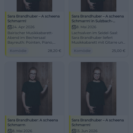
Sara Brandhuber – A scheena
Sara Brandhuber – A scheena
Schmarrn!
Schmarrn! in Sulzbach-
Rosenberg
24. Apr 2026
8. Mai 2026
Bairischer Musikkabarett-
Lachsalven im Seidel-Saal:
Abend im Bechersaal
Sara Brandhuber liefert
Bayreuth: Pointen, Piano,
Musikkabarett mit Gitarre und
Dialekt. 24.04.2026, 20:00
E‑Piano. Freitag, 08.05.2026,
Komödie
28,20
€
Komödie
25,00
€
Uhr, Tickets ab 28,20 €.
20:00 Uhr, Tickets ab 25 €.
Lachen, Mitsummen, gute
Erleben, mitklatschen,
Sicht – jetzt buchen.
weitersagen.
#Musikkabarett
#AScheenaSchmarrn
Sara Brandhuber: A scheena
Sara Brandhuber – A scheena
Schmarrn
Schmarrn!
8. Mai 2026
13. Jun 2026