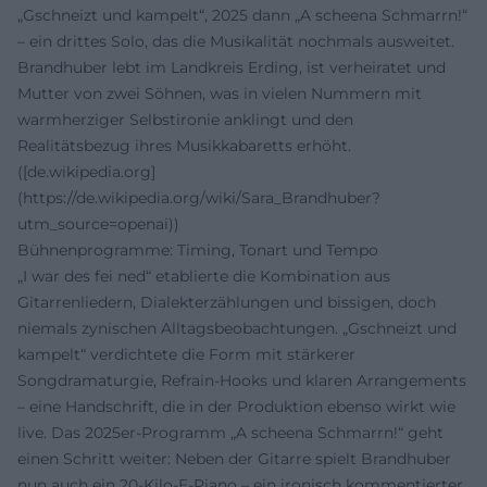
„Gschneizt und kampelt“, 2025 dann „A scheena Schmarrn!“
– ein drittes Solo, das die Musikalität nochmals ausweitet.
Brandhuber lebt im Landkreis Erding, ist verheiratet und
Mutter von zwei Söhnen, was in vielen Nummern mit
warmherziger Selbstironie anklingt und den
Realitätsbezug ihres Musikkabaretts erhöht.
([de.wikipedia.org]
(https://de.wikipedia.org/wiki/Sara_Brandhuber?
utm_source=openai))
Bühnenprogramme: Timing, Tonart und Tempo
„I war des fei ned“ etablierte die Kombination aus
Gitarrenliedern, Dialekterzählungen und bissigen, doch
niemals zynischen Alltagsbeobachtungen. „Gschneizt und
kampelt“ verdichtete die Form mit stärkerer
Songdramaturgie, Refrain-Hooks und klaren Arrangements
– eine Handschrift, die in der Produktion ebenso wirkt wie
live. Das 2025er-Programm „A scheena Schmarrn!“ geht
einen Schritt weiter: Neben der Gitarre spielt Brandhuber
nun auch ein 20-Kilo-E-Piano – ein ironisch kommentierter