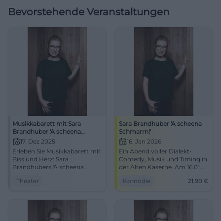
Bevorstehende Veranstaltungen
Musikkabarett mit Sara
Sara Brandhuber 'A scheena
Brandhuber 'A scheena
Schmarrn!'
Schmarrn'
17. Dez 2025
16. Jan 2026
Erleben Sie Musikkabarett mit
Ein Abend voller Dialekt-
Biss und Herz: Sara
Comedy, Musik und Timing in
Brandhubers 'A scheena
der Alten Kaserne. Am 16.01.,
Schmarrn' lässt Humor und
20:00 Uhr, Tickets ab 21,90 €.
Theater
Komödie
21,90
€
Musik im Kulturforum
Mehr Lachen, mehr Groove,
Klosterkirche Traunstein
mehr Schmarrn. Jetzt Plätze
aufleuchten. Ein intensives
sichern. #LandshutLacht
Live-Erlebnis in
außergewöhnlicher