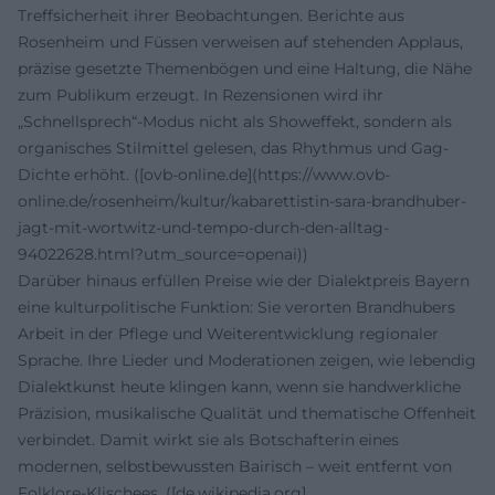
Treffsicherheit ihrer Beobachtungen. Berichte aus
Rosenheim und Füssen verweisen auf stehenden Applaus,
präzise gesetzte Themenbögen und eine Haltung, die Nähe
zum Publikum erzeugt. In Rezensionen wird ihr
„Schnellsprech“-Modus nicht als Showeffekt, sondern als
organisches Stilmittel gelesen, das Rhythmus und Gag-
Dichte erhöht. ([ovb-online.de](https://www.ovb-
online.de/rosenheim/kultur/kabarettistin-sara-brandhuber-
jagt-mit-wortwitz-und-tempo-durch-den-alltag-
94022628.html?utm_source=openai))
Darüber hinaus erfüllen Preise wie der Dialektpreis Bayern
eine kulturpolitische Funktion: Sie verorten Brandhubers
Arbeit in der Pflege und Weiterentwicklung regionaler
Sprache. Ihre Lieder und Moderationen zeigen, wie lebendig
Dialektkunst heute klingen kann, wenn sie handwerkliche
Präzision, musikalische Qualität und thematische Offenheit
verbindet. Damit wirkt sie als Botschafterin eines
modernen, selbstbewussten Bairisch – weit entfernt von
Folklore-Klischees. ([de.wikipedia.org]