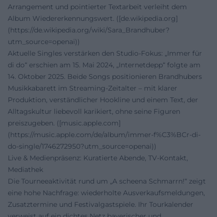
Arrangement und pointierter Textarbeit verleiht dem
Album Wiedererkennungswert. ([de.wikipedia.org]
(https://de.wikipedia.org/wiki/Sara_Brandhuber?
utm_source=openai))
Aktuelle Singles verstärken den Studio-Fokus: „Immer für
di do“ erschien am 15. Mai 2024, „Internetdepp“ folgte am
14. Oktober 2025. Beide Songs positionieren Brandhubers
Musikkabarett im Streaming-Zeitalter – mit klarer
Produktion, verständlicher Hookline und einem Text, der
Alltagskultur liebevoll karikiert, ohne seine Figuren
preiszugeben. ([music.apple.com]
(https://music.apple.com/de/album/immer-f%C3%BCr-di-
do-single/1746272950?utm_source=openai))
Live & Medienpräsenz: Kuratierte Abende, TV-Kontakt,
Mediathek
Die Tourneeaktivität rund um „A scheena Schmarrn!“ zeigt
eine hohe Nachfrage: wiederholte Ausverkaufsmeldungen,
Zusatztermine und Festivalgastspiele. Ihr Tourkalender
verweist auf ein dichtes Netz bayerischer und