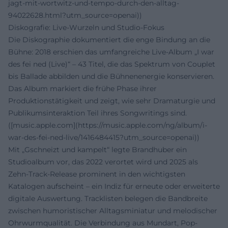
jagt-mit-wortwitz-und-tempo-durch-den-alltag-
94022628.html?utm_source=openai))
Diskografie: Live-Wurzeln und Studio-Fokus
Die Diskographie dokumentiert die enge Bindung an die
Bühne: 2018 erschien das umfangreiche Live-Album „I war
des fei ned (Live)“ – 43 Titel, die das Spektrum von Couplet
bis Ballade abbilden und die Bühnenenergie konservieren.
Das Album markiert die frühe Phase ihrer
Produktionstätigkeit und zeigt, wie sehr Dramaturgie und
Publikumsinteraktion Teil ihres Songwritings sind.
([music.apple.com](https://music.apple.com/ng/album/i-
war-des-fei-ned-live/1416484415?utm_source=openai))
Mit „Gschneizt und kampelt“ legte Brandhuber ein
Studioalbum vor, das 2022 verortet wird und 2025 als
Zehn-Track-Release prominent in den wichtigsten
Katalogen aufscheint – ein Indiz für erneute oder erweiterte
digitale Auswertung. Tracklisten belegen die Bandbreite
zwischen humoristischer Alltagsminiatur und melodischer
Ohrwurmqualität. Die Verbindung aus Mundart, Pop-