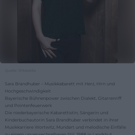
Quelle: Wikipedia
Sara Brandhuber – Musikkabarett mit Herz, Hirn und
Hochgeschwindigkeit
Bayerische Bühnenpower zwischen Dialekt, Gitarrenriff
und Pointenfeuerwerk
Die niederbayerische Kabarettistin, Sängerin und
Kinderbuchautorin Sara Brandhuber verbindet in ihrer
Musikkarriere Wortwitz, Mundart und melodische Einfälle
zu einem unverwechselbaren Stil. 1988 in Landshut