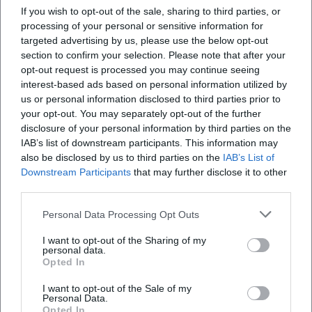
regionale Kulturredaktionen stützen diesen Eindruck und
If you wish to opt-out of the sale, sharing to third parties, or
zeichnen das Bild einer Künstlerin, die
processing of your personal or sensitive information for
Publikumserwartungen zuverlässig erfüllt und zugleich ihr
targeted advertising by us, please use the below opt-out
Repertoire erweitert. ([sarabrandhuber.de]
section to confirm your selection. Please note that after your
opt-out request is processed you may continue seeing
(https://www.sarabrandhuber.de/termine?
interest-based ads based on personal information utilized by
utm_source=openai))
us or personal information disclosed to third parties prior to
Stimmen der Fans
your opt-out. You may separately opt-out of the further
Die Reaktionen der Fans zeigen deutlich: Sara Brandhuber
disclosure of your personal information by third parties on the
begeistert Menschen weit über die Dialektgrenzen hinaus.
IAB’s list of downstream participants. This information may
Auf Facebook schreibt eine Hörerin: „Deine Lieder treffen
also be disclosed by us to third parties on the
IAB’s List of
mitten ins Herz – und bringen mich trotzdem Tränen
Downstream Participants
that may further disclose it to other
third parties.
lachend zum Nachdenken.“ Ein weiterer Kommentar bringt
es auf den Punkt: „A Schmarrn? Ja. Aber a scheena – und
Personal Data Processing Opt Outs
musikalisch auf den Punkt.“ Auf Konzertseiten danken
Besucherinnen und Besucher für „Tempo, Tiefgang und
I want to opt-out of the Sharing of my
personal data.
Tonart“, oft begleitet von ❤️- und 👏-Emojis – ein digitales
Opted In
Echo auf die Energie im Saal. ([soundcloud.com]
(https://soundcloud.com/sara-brandhuber/sara-brandhuber-
I want to opt-out of the Sale of my
Personal Data.
spotzal-sog-ned-tschuss-zu-mir))
Opted In