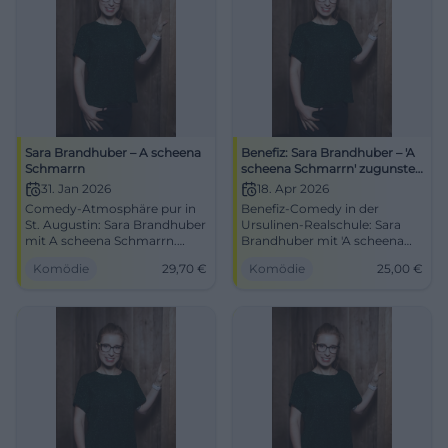
Atmosphäre.
Sara Brandhuber – A scheena
Benefiz: Sara Brandhuber – 'A
Schmarrn
scheena Schmarrn' zugunsten
Hospizverein
31. Jan 2026
18. Apr 2026
Comedy-Atmosphäre pur in
Benefiz-Comedy in der
St. Augustin: Sara Brandhuber
Ursulinen-Realschule: Sara
mit A scheena Schmarrn.
Brandhuber mit 'A scheena
31.01.2026, 20:00 Uhr, 29,70 €.
Schmarrn'. 18.04.2026, 19:00
Komödie
29,70
€
Komödie
25,00
€
Musikkabarett, Pointen,
Uhr, Tickets ab 25 €. Musik,
Ohrwürmer – live erleben und
Stand-up, Dialekt –
mitlachen. Jetzt Tickets
lachgeladen und
sichern! #CoburgComedy
herzenswarm. Jetzt Plätze
sichern! #LandshutComedy