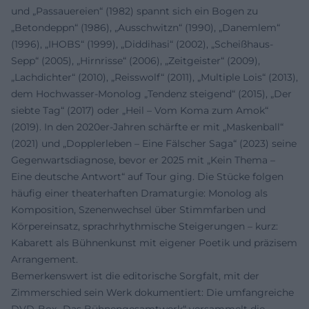
und „Passauereien“ (1982) spannt sich ein Bogen zu
„Betondeppn“ (1986), „Ausschwitzn“ (1990), „Danemlem“
(1996), „IHOBS“ (1999), „Diddihasi“ (2002), „Scheißhaus-
Sepp“ (2005), „Hirnrisse“ (2006), „Zeitgeister“ (2009),
„Lachdichter“ (2010), „Reisswolf“ (2011), „Multiple Lois“ (2013),
dem Hochwasser-Monolog „Tendenz steigend“ (2015), „Der
siebte Tag“ (2017) oder „Heil – Vom Koma zum Amok“
(2019). In den 2020er-Jahren schärfte er mit „Maskenball“
(2021) und „Dopplerleben – Eine Fälscher Saga“ (2023) seine
Gegenwartsdiagnose, bevor er 2025 mit „Kein Thema –
Eine deutsche Antwort“ auf Tour ging. Die Stücke folgen
häufig einer theaterhaften Dramaturgie: Monolog als
Komposition, Szenenwechsel über Stimmfarben und
Körpereinsatz, sprachrhythmische Steigerungen – kurz:
Kabarett als Bühnenkunst mit eigener Poetik und präzisem
Arrangement.
Bemerkenswert ist die editorische Sorgfalt, mit der
Zimmerschied sein Werk dokumentiert: Die umfangreiche
DVD-Box „Das Bühnengesamtwerk“ versammelt die