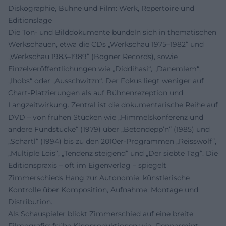
Diskographie, Bühne und Film: Werk, Repertoire und
Editionslage
Die Ton- und Bilddokumente bündeln sich in thematischen
Werkschauen, etwa die CDs „Werkschau 1975–1982“ und
„Werkschau 1983–1989“ (Bogner Records), sowie
Einzelveröffentlichungen wie „Diddihasi“, „Danemlem“,
„Ihobs“ oder „Ausschwitzn“. Der Fokus liegt weniger auf
Chart-Platzierungen als auf Bühnenrezeption und
Langzeitwirkung. Zentral ist die dokumentarische Reihe auf
DVD – von frühen Stücken wie „Himmelskonferenz und
andere Fundstücke“ (1979) über „Betondepp’n“ (1985) und
„Schartl“ (1994) bis zu den 2010er-Programmen „Reisswolf“,
„Multiple Lois“, „Tendenz steigend“ und „Der siebte Tag“. Die
Editionspraxis – oft im Eigenverlag – spiegelt
Zimmerschieds Hang zur Autonomie: künstlerische
Kontrolle über Komposition, Aufnahme, Montage und
Distribution.
Als Schauspieler blickt Zimmerschied auf eine breite
Filmografie: frühe Kinoproduktionen wie „Peppermint