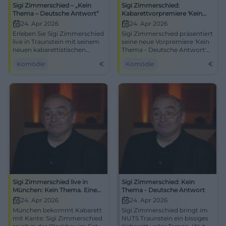
Sigi Zimmerschied – „Kein
Sigi Zimmerschied:
Thema – Deutsche Antwort“
Kabarettvorpremiere 'Kein
Thema - Deutsche Antwort'
24. Apr 2026
24. Apr 2026
Erleben Sie Sigi Zimmerschied
Sigi Zimmerschied präsentiert
live in Traunstein mit seinem
seine neue Vorpremiere 'Kein
neuen kabarettistischen
Thema - Deutsche Antwort'
Programm am 24. April 2026.
am 24. April 2026 in
Komödie
€
Komödie
€
Traunstein.
Sigi Zimmerschied live in
Sigi Zimmerschied: Kein
München: Kein Thema. Eine
Thema - Deutsche Antwort
deutsche Antwort
24. Apr 2026
24. Apr 2026
München bekommt Kabarett
Sigi Zimmerschied bringt im
mit Kante: Sigi Zimmerschied
NUTS Traunstein ein bissiges