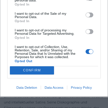
personal data.
Kritische Rezeption und kulturelle Einordnung
Opted In
Die Musikpresse und Feuilletons würdigen Zimmerschieds
I want to opt-out of the Sale of my
„ätzenden, parteiübergreifenden Witz“ und seine „enorme
Personal Data.
Opted In
Sprachkraft und Wortgewalt“. Kritiker betonen die
Fähigkeit, Figuren an die Grenze zu treiben, ohne sie dem
I want to opt-out of processing my
reinen Spott zu opfern: Empörung, Komik und Melancholie
Personal Data for Targeted Advertising.
Opted In
bleiben bei ihm eng verschaltet. In Pressestimmen der
letzten Jahre findet sich immer wieder der Hinweis, dass
I want to opt-out of Collection, Use,
Zimmerschied die bayerische Kabaretttradition
Retention, Sale, and/or Sharing of my
Personal Data that Is Unrelated with the
fortschreibt und zugleich entgrenzt: Weg vom Wirtshaus-
Purposes for which it was collected.
Opted Out
Anekdotischen, hin zum theatralen Monolog, der Kino im
Kopf erzeugt. Dieses Selbstverständnis, Kabarett als
CONFIRM
ernsthafte Bühnenkunst zu begreifen, ist Teil seiner
Autorität – bestätigt durch große Preise, lange Tourlisten
und die anhaltende Präsenz in Film und Fernsehen.
Data Deletion
Data Access
Privacy Policy
Innerhalb der deutschen Kabarettgeschichte steht
Zimmerschied für die Verbindung von Volkstheater-Wucht
und intellektueller Satire. Seine Diskographie und
Filmografie wirken wie Resonanzräume eines Werks, das