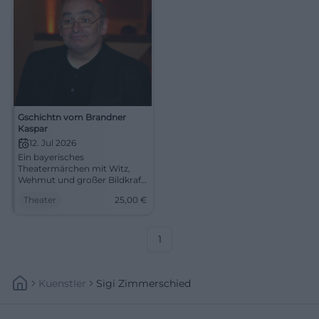
Gschichtn vom Brandner
Kaspar
12. Jul 2026
Ein bayerisches
Theatermärchen mit Witz,
Wehmut und großer Bildkraft:
Gschichtn vom Brandner
Theater
25,00
€
Kaspar im Residenztheater
München. 12.07.2026, ab 25 €.
#Theaterliebe
1
Kuenstler
Sigi Zimmerschied