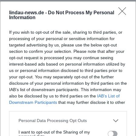
Hybridform – zwischen politischem Kabarett,
Sprechtheater und literarischem Monolog – setzt auf die
lindau-news.de -
Do Not Process My Personal
Komposition von Figurenrede, innerem Kommentar und
Information
gestischer Pointe. Im Unterschied zum Pointenfeuerwerk
vieler Stand-up-Formate zielt er auf längerfristige
If you wish to opt-out of the sale, sharing to third parties, or
processing of your personal or sensitive information for
Spannungsbögen; einzelne Abende besitzen die Struktur
targeted advertising by us, please use the below opt-out
eines szenischen Oratoriums. Der künstlerische Effekt:
section to confirm your selection. Please note that after your
Humor, der unter die Haut geht, weil er Denkbewegungen
opt-out request is processed you may continue seeing
hörbar macht.
interest-based ads based on personal information utilized by
Die Expertise zeigt sich in der dichten Verschränkung von
us or personal information disclosed to third parties prior to
Text und Performance. Zimmerschied entwirft Rollentypen
your opt-out. You may separately opt-out of the further
– Beamte, Pfarrer, Funktionäre, Coach-Gurus – und
disclosure of your personal information by third parties on the
IAB’s list of downstream participants. This information may
dekonstruiert damit soziale Codes. Die künstlerische
also be disclosed by us to third parties on the
IAB’s List of
Entwicklung der letzten Jahre hat die Mittel verfeinert:
Downstream Participants
that may further disclose it to other
weniger Lautstärke, mehr Präzision; weniger Gag, mehr
third parties.
Analyse. Der Blick bleibt dabei zutiefst bayerisch geerdet
und zugleich universal anschlussfähig, weil die
Personal Data Processing Opt Outs
beschriebenen Mechanismen – Macht, Moral, Medienlogik –
I want to opt-out of the Sharing of my
überall wirken.