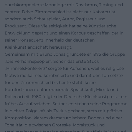
durchkomponierte Monologe mit Rhythmus, Timing und
echtem Drive. Zimmerschied ist nicht nur Kabarettist,
sondern auch Schauspieler, Autor, Regisseur und
Produzent. Diese Vielseitigkeit hat seine künstlerische
Entwicklung geprägt und einen Korpus geschaffen, der in
seiner Konsequenz innerhalb der deutschen
Kleinkunstlandschaft herausragt.
Gemeinsam mit Bruno Jonas gründete er 1975 die Gruppe
„Die Verhohnepeopler“. Schon das erste Stück
„Himmelskonferenz“ sorgte für Aufsehen, weil es religiöse
Motive radikal neu kombinierte und damit den Ton setzte,
für den Zimmerschied bis heute steht: keine
Komfortzonen, dafür maximale Sprachkraft, Mimik und
Rollenarbeit. 1980 folgte der Deutsche Kleinkunstpreis – ein
frühes Ausrufezeichen. Seither entstehen seine Programme
in dichter Folge, oft als Zyklus gedacht, stets mit präziser
Komposition, klarem dramaturgischem Bogen und einer
Tonalität, die zwischen Groteske, Moralstück und
tragikomischem Monolog changiert. Die offizielle Vita und