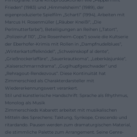
Frieden“ (1983) und „Himmelsheim“ (1989), der
eigenproduzierte Spielfilm „Schartl“ (1994), Arbeiten mit
Marcus H. Rosenmüller („Räuber Kneißl“, „Die
Perlmutterfarbe“), Beteiligungen an Reihen („Tatort“,
„Polizeiruf 110“, „Die Rosenheim-Cops“) sowie die Kultserie
der Eberhofer-Krimis mit Rollen in „Dampfnudelblues“,
„Winterkartoffelknödel“, „Schweinskopf al dente“,
„Grießnockerlaffäre“, „Sauerkrautkoma“, „Leberkäsjunkie“,
„Kaiserschmarrndrama“, „Guglhupfgeschwader“ und
„Rehragout-Rendezvous“. Diese Kontinuität hat
Zimmerschied als Charakterdarsteller mit
Wiedererkennungswert verankert.
Stil und künstlerische Handschrift: Sprache als Rhythmus,
Monolog als Musik
Zimmerschieds Kabarett arbeitet mit musikalischen
Mitteln des Sprechens: Taktung, Synkope, Crescendo und
ritardando. Pausen werden zum dramaturgischen Material,
die stimmliche Palette zum Arrangement. Seine Genre-