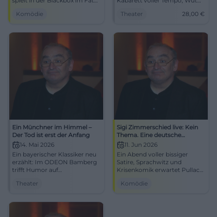
spielt in der Blackbox im Fat
Kabarett voller Tempo, Wut
Cat. Pointen, Tempo und
und Witz auf die Bühne.
Komödie
Theater
28,00
€
Haltung am 24.04.2026.
24.04.2026, ab 28 €.
#Kabarett #München
#Kabarett
Ein Münchner im Himmel –
Sigi Zimmerschied live: Kein
Der Tod ist erst der Anfang
Thema. Eine deutsche
Antwort in München
14. Mai 2026
11. Jun 2026
Ein bayerischer Klassiker neu
Ein Abend voller bissiger
erzählt: Im ODEON Bamberg
Satire, Sprachwitz und
trifft Humor auf
Krisenkomik erwartet Pullach.
Familiengefühl und
Sigi Zimmerschied spielt am
Theater
Komödie
himmlische Ironie. 14.05.2026,
11.06.2026 im Bürgerhaus
18:45 Uhr. #Bamberg
Großer Saal. #Kabarett
#Comedy