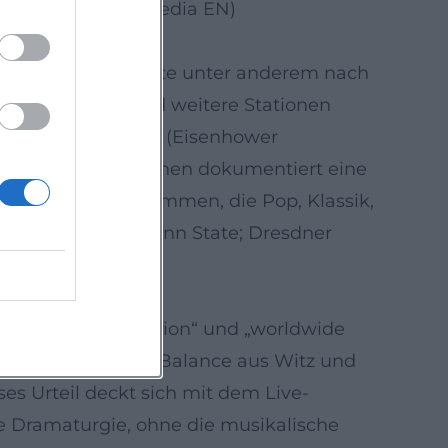
. (Quellen: Wikipedia EN)
th-Anniversary-Route unter anderem nach
ka. Für 2026 sind weitere Stationen
ia State University (Eisenhower
 Dichte an Spielplänen dokumentiert eine
ingt – mit Programmen, die Pop, Klassik,
 Music Society; Penn State; Dresdner
ed national institution“ und „worldwide
r, die raffinierte Balance aus Witz und
s Urteil deckt sich mit dem Live-
ie Dramaturgie, ohne die musikalische