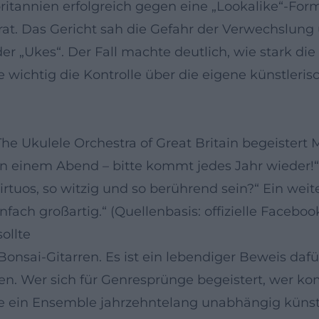
britannien erfolgreich gegen eine „Lookalike“-Fo
rat. Das Gericht sah die Gefahr der Verwechslun
 „Ukes“. Der Fall machte deutlich, wie stark die 
 wichtig die Kontrolle über die eigene künstleris
The Ukulele Orchestra of Great Britain begeistert
 in einem Abend – bitte kommt jedes Jahr wieder!
virtuos, so witzig und so berührend sein?“ Ein we
fach großartig.“ (Quellenbasis: offizielle Facebook
ollte
 Bonsai-Gitarren. Es ist ein lebendiger Beweis da
ten. Wer sich für Genresprünge begeistert, wer k
ie ein Ensemble jahrzehntelang unabhängig künstle