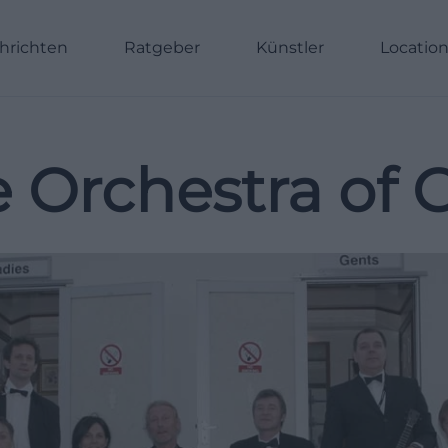
hrichten
Ratgeber
Künstler
Locatio
 Orchestra of G