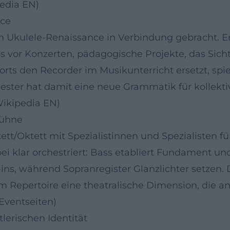
pedia EN)
nce
en Ukulele-Renaissance in Verbindung gebracht. E
s vor Konzerten, pädagogische Projekte, das Sic
ts den Recorder im Musikunterricht ersetzt, spieg
ester hat damit eine neue Grammatik für kollektiv
Wikipedia EN)
Bühne
ett/Oktett mit Spezialistinnen und Spezialisten fü
 klar orchestriert: Bass etabliert Fundament und 
ins, während Sopranregister Glanzlichter setzen. 
m Repertoire eine theatralische Dimension, die a
 Eventseiten)
tlerischen Identität