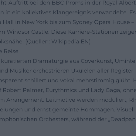
ht-Auftritt bei den BBC Proms in der Royal Albert
n ein kollektives Klangereignis verwandelte. Es 
Hall in New York bis zum Sydney Opera House – un
. im Windsor Castle. Diese Karriere-Stationen zei
olksnähe. (Quellen: Wikipedia EN)
e Reise
r kuratierten Dramaturgie aus Coverkunst, Uminte
d Musiker orchestrieren Ukulelen aller Register 
ransparent schillert und vokal mehrstimmig glüht
uf Robert Palmer, Eurythmics und Lady Gaga, ohne 
 im Arrangement: Leitmotive werden moduliert, R
egelungen und ernst gemeinte Hommagen. Visuell
h-symphonischen Orchesters, während der „Deadpa