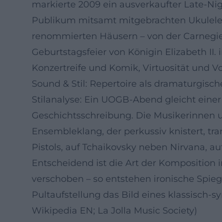
markierte 2009 ein ausverkaufter Late-Nig
Publikum mitsamt mitgebrachten Ukulelen i
renommierten Häusern – von der Carnegie 
Geburtstagsfeier von Königin Elizabeth II
Konzertreife und Komik, Virtuosität und V
Sound & Stil: Repertoire als dramaturgisch
Stilanalyse: Ein UOGB-Abend gleicht eine
Geschichtsschreibung. Die Musikerinnen un
Ensembleklang, der perkussiv knistert, t
Pistols, auf Tchaikovsky neben Nirvana, a
Entscheidend ist die Art der Komposition
verschoben – so entstehen ironische Spi
Pultaufstellung das Bild eines klassisc
Wikipedia EN; La Jolla Music Society)