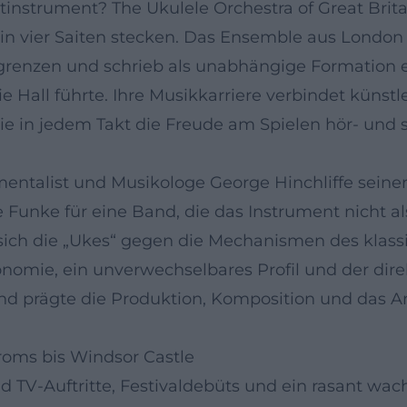
nstrument? The Ukulele Orchestra of Great Britain
t in vier Saiten stecken. Das Ensemble aus Londo
egrenzen und schrieb als unabhängige Formation e
ie Hall führte. Ihre Musikkarriere verbindet künstl
 in jedem Takt die Freude am Spielen hör- und 
umentalist und Musikologe George Hinchliffe seine
Funke für eine Band, die das Instrument nicht als
sich die „Ukes“ gegen die Mechanismen des klass
tonomie, ein unverwechselbares Profil und der di
 und prägte die Produktion, Komposition und das 
oms bis Windsor Castle
nd TV-Auftritte, Festivaldebüts und ein rasant w