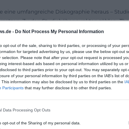
e eine umfangreiche Diskographie heraus – Studi
etzen. Zu den Studiohöhenpunkten zählen „The Uk
recious Little“ (2007), „Christmas with the Ukulele 
ws.de -
Do Not Process My Personal Information
 Pretty Girls“ (2015), „The Originals“ (2016) und 
to opt-out of the sale, sharing to third parties, or processing of your per
ive at the Royal Albert Hall“ konservieren die sz
formation for targeted advertising by us, please use the below opt-out s
rrige Fassung von „Dy-Na-Mi-Tee“ die UK-Popchart
r selection. Please note that after your opt-out request is processed y
eing interest-based ads based on personal information utilized by us or
 Entwicklung: Repertoirepflege, Eigenkompositione
disclosed to third parties prior to your opt-out. You may separately opt-
losure of your personal information by third parties on the IAB’s list of
. This information may also be disclosed by us to third parties on the
IA
de“ bis „Anarchy in the U.K.“
Participants
that may further disclose it to other third parties.
he Umgang mit Gattungscodes. „Ode an die Freude
ampfire-Ballade; „Pinball Wizard“ wird in Vaudevi
l Data Processing Opt Outs
en, weil die Band die Parameter Tonart, Metrik, A
 Die Performance schärft so ein Hörerlebnis zwis
o opt-out of the Sharing of my personal data.