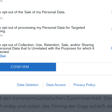
In
 ein Arrangement- und Wahrnehmungskonstrukt ist
räsenz 2024–2026
o opt-out of the Sale of my Personal Data.
leibt das Ensemble auf Tour: 2025 führte die 40
In
elmäßig die anhaltende Popularität in Nordameri
to opt-out of processing my Personal Data for Targeted
ing.
go (La Jolla Music Society) und an der Pennsylvan
In
ei europäischen Festivals, wie in Dresden. Diese
o opt-out of Collection, Use, Retention, Sale, and/or Sharing
ersonal Data that Is Unrelated with the Purposes for which it
lich näher an neue Generationen von Musikfans br
lected.
Out
lich mischen. (Quellen: Stadt Dortmund; La Jolla
CONFIRM
kpresse firmieren die „Ukes“ längst als „much-lov
Data Deletion
Data Access
Privacy Policy
mmate skill“ der Spielerinnen und Spieler hervo
nd den kammermusikalischen Zusammenhalt. Diese
h erdig und nobel, das Timing der Gags schärft d