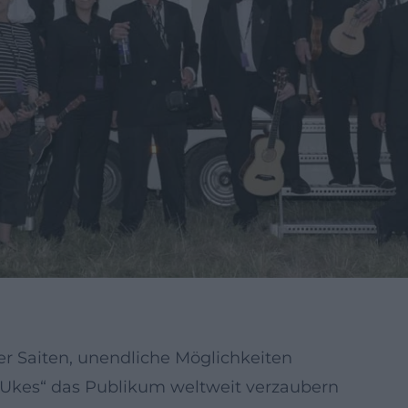
ier Saiten, unendliche Möglichkeiten
ie „Ukes“ das Publikum weltweit verzaubern