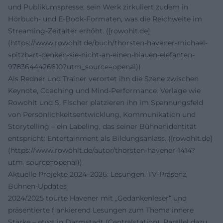
und Publikumspresse; sein Werk zirkuliert zudem in
Hörbuch- und E-Book-Formaten, was die Reichweite im
Streaming-Zeitalter erhöht. ([rowohlt.de]
(https://www.rowohlt.de/buch/thorsten-havener-michael-
spitzbart-denken-sie-nicht-an-einen-blauen-elefanten-
9783644426610?utm_source=openai))
Als Redner und Trainer verortet ihn die Szene zwischen
Keynote, Coaching und Mind-Performance. Verlage wie
Rowohlt und S. Fischer platzieren ihn im Spannungsfeld
von Persönlichkeitsentwicklung, Kommunikation und
Storytelling – ein Labeling, das seiner Bühnenidentität
entspricht: Entertainment als Bildungsanlass. ([rowohlt.de]
(https://www.rowohlt.de/autor/thorsten-havener-1414?
utm_source=openai))
Aktuelle Projekte 2024–2026: Lesungen, TV-Präsenz,
Bühnen-Updates
2024/2025 tourte Havener mit „Gedankenleser“ und
präsentierte flankierend Lesungen zum Thema innere
Stärke – etwa in Darmstadt (Centralstation). Parallel dazu