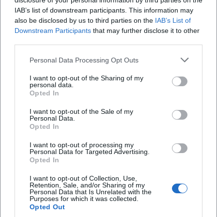
disclosure of your personal information by third parties on the
Kopfsache? am 10.01.2026.
Aha-Momente und
IAB’s list of downstream participants. This information may
Komödie
Sonstige Veranstaltungen
Barrierefrei, zentral gelegen.
Publikumsstimmung.
also be disclosed by us to third parties on the
IAB’s List of
Denkfunken, Lacher,
30.03.2026, 20:00 Uhr, mobile
Gänsehaut – Tickets sichern.
Rampe, Tickets begrenzt.
Downstream Participants
that may further disclose it to other
#Fürth
Jetzt Plätze sichern!
third parties.
#AllesKopfsache
Personal Data Processing Opt Outs
I want to opt-out of the Sharing of my
personal data.
Opted In
I want to opt-out of the Sale of my
Personal Data.
Thorsten Havener – Alles
30 Jahre Bürgerhaus - Varieté-
Opted In
Kopfsache?
Show
16. Apr 2026
18. Apr 2026
I want to opt-out of processing my
Erleben Sie am 16. April 2026
Personal Data for Targeted Advertising.
Magie, Humor und Artistik
Thorsten Haveners
feiern 30 Jahre Bürgerhaus
Opted In
faszinierende Mentalshow
Pullach. Ein festlicher Varieté-
'Alles Kopfsache?' in
Abend mit großer
I want to opt-out of Collection, Use,
Sonstige Veranstaltungen
€
Theater
39,50
€
Deggendorf.
Bühnenenergie am
Retention, Sale, and/or Sharing of my
18.04.2026. #Pullach
Personal Data that Is Unrelated with the
Purposes for which it was collected.
Opted Out
1