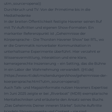
utm_source=openai))
Durchbruch und TV: Von der Primetime bis in die
Mediathedenke
In der breiten Öffentlichkeit festigte Havener seinen Ruf
mit TV-Auftritten und eigenen Show-Formaten. Ein
markanter Referenzpunkt ist „Geheimnisse der
Körpersprache – Die Thorsten Havener Show“ bei RTL, wo
er die Grammatik nonverbaler Kommunikation in
unterhaltsame Experimente überführt. Hier verzahnt er
Wissensvermittlung, Interaktion und eine klare,
kameragerechte Inszenierung – ein Setting, das die Bühne
in ein Labor der Wahrnehmung verwandelt. ([rtl.de]
(https://www.rtl.de/cms/sendungen/show/geheimnisse-der-
koerpersprache.html?utm_source=openai))
Auch Talk- und Magazinformate nutzen Haveners Expertise:
Im Juni 2025 zeigte er bei „Riverboat“ (MDR) exemplarische
Mentaltechniken und erläuterte den Ansatz seines Buchs
„Das Geheimnis Deiner inneren Stärke“. Solche Auftritte
bündeln Showmomente und Content – sie sind