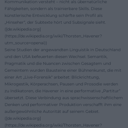
Kommunikation versteht – nicht als übernatürliche
Fähigkeiten, sondern als trainierbare Skills. Diese
künstlerische Entwicklung schärfte sein Profil als
„Hinseher“, der Subtexte hört und Subsignale sieht.
([de.wikipedia.org]
(https://de.wikipedia.org/wiki/Thorsten_Havener?
utm_source=openai))
Seine Studien der angewandten Linguistik in Deutschland
und den USA befeuerten diesen Wechsel. Semantik,
Pragmatik und die Nuancen zwischen Gesagtem und
Gemeintem wurden Bausteine einer Bühnenkunst, die mit
einer Art „Live-Forensik“ arbeitet: Blickrichtung,
Mikrogestik, Körperachsen, Pausen und Prosodie werden
zu Indikatoren, die Havener in eine performative „Partitur“
übersetzt. Diese Verbindung aus sprachwissenschaftlichem
Denken und performativer Produktion verschafft ihm eine
außergewöhnliche Autorität auf seinem Gebiet.
([de.wikipedia.org]
(https://de.wikipedia.org/wiki/Thorsten_Havener?