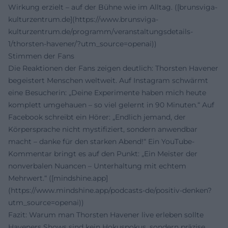
Wirkung erzielt – auf der Bühne wie im Alltag. ([brunsviga-
kulturzentrum.de](https://www.brunsviga-
kulturzentrum.de/programm/veranstaltungsdetails-
1/thorsten-havener/?utm_source=openai))
Stimmen der Fans
Die Reaktionen der Fans zeigen deutlich: Thorsten Havener
begeistert Menschen weltweit. Auf Instagram schwärmt
eine Besucherin: „Deine Experimente haben mich heute
komplett umgehauen – so viel gelernt in 90 Minuten.“ Auf
Facebook schreibt ein Hörer: „Endlich jemand, der
Körpersprache nicht mystifiziert, sondern anwendbar
macht – danke für den starken Abend!“ Ein YouTube-
Kommentar bringt es auf den Punkt: „Ein Meister der
nonverbalen Nuancen – Unterhaltung mit echtem
Mehrwert.“ ([mindshine.app]
(https://www.mindshine.app/podcasts-de/positiv-denken?
utm_source=openai))
Fazit: Warum man Thorsten Havener live erleben sollte
Haveners Shows sind kein Hokuspokus, sondern präzise