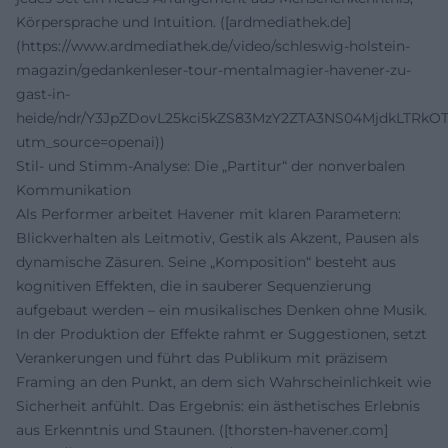
Körpersprache und Intuition. ([ardmediathek.de]
(https://www.ardmediathek.de/video/schleswig-holstein-
magazin/gedankenleser-tour-mentalmagier-havener-zu-
gast-in-
heide/ndr/Y3JpZDovL25kci5kZS83MzY2ZTA3NS04MjdkLTRk
utm_source=openai))
Stil- und Stimm-Analyse: Die „Partitur“ der nonverbalen
Kommunikation
Als Performer arbeitet Havener mit klaren Parametern:
Blickverhalten als Leitmotiv, Gestik als Akzent, Pausen als
dynamische Zäsuren. Seine „Komposition“ besteht aus
kognitiven Effekten, die in sauberer Sequenzierung
aufgebaut werden – ein musikalisches Denken ohne Musik.
In der Produktion der Effekte rahmt er Suggestionen, setzt
Verankerungen und führt das Publikum mit präzisem
Framing an den Punkt, an dem sich Wahrscheinlichkeit wie
Sicherheit anfühlt. Das Ergebnis: ein ästhetisches Erlebnis
aus Erkenntnis und Staunen. ([thorsten-havener.com]