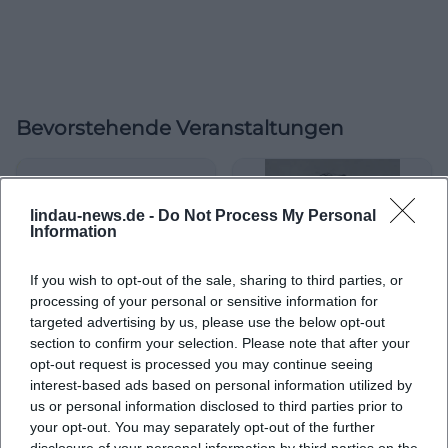
Bevorstehende Veranstaltungen
lindau-news.de -
Do Not Process My Personal
Information
If you wish to opt-out of the sale, sharing to third parties, or
processing of your personal or sensitive information for
targeted advertising by us, please use the below opt-out
section to confirm your selection. Please note that after your
Thorsten Havener – Alles
Thorsten Havener – ALLES
opt-out request is processed you may continue seeing
Kopfsache?
KOPFSACHE?
interest-based ads based on personal information utilized by
10. Jan 2026
30. März 2026
us or personal information disclosed to third parties prior to
Staunen, lachen, mitmachen
Mentale Magie im
in der Comödie Fürth:
your opt-out. You may separately opt-out of the further
Lustspielhaus München:
Thorsten Havener mit Alles
Thorsten Havener entfacht