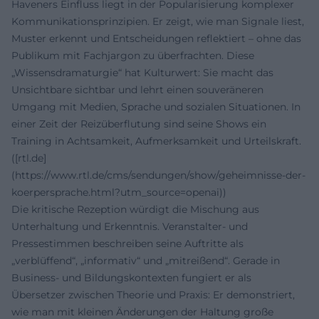
Haveners Einfluss liegt in der Popularisierung komplexer
Kommunikationsprinzipien. Er zeigt, wie man Signale liest,
Muster erkennt und Entscheidungen reflektiert – ohne das
Publikum mit Fachjargon zu überfrachten. Diese
„Wissensdramaturgie“ hat Kulturwert: Sie macht das
Unsichtbare sichtbar und lehrt einen souveräneren
Umgang mit Medien, Sprache und sozialen Situationen. In
einer Zeit der Reizüberflutung sind seine Shows ein
Training in Achtsamkeit, Aufmerksamkeit und Urteilskraft.
([rtl.de]
(https://www.rtl.de/cms/sendungen/show/geheimnisse-der-
koerpersprache.html?utm_source=openai))
Die kritische Rezeption würdigt die Mischung aus
Unterhaltung und Erkenntnis. Veranstalter- und
Pressestimmen beschreiben seine Auftritte als
„verblüffend“, „informativ“ und „mitreißend“. Gerade in
Business- und Bildungskontexten fungiert er als
Übersetzer zwischen Theorie und Praxis: Er demonstriert,
wie man mit kleinen Änderungen der Haltung große