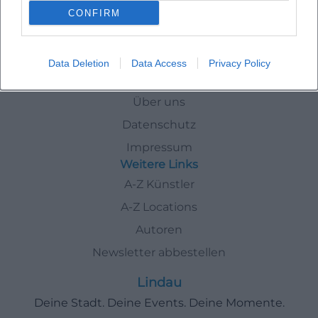
CONFIRM
Kuenstler
Thorsten Havener
Data Deletion
Data Access
Privacy Policy
Schnellzugriff
Über uns
Datenschutz
Impressum
Weitere Links
A-Z Künstler
A-Z Locations
Autoren
Newsletter abbestellen
Lindau
Deine Stadt. Deine Events. Deine Momente.