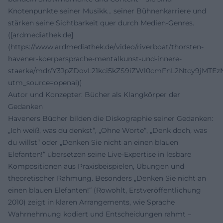
Knotenpunkte seiner Musikk… seiner Bühnenkarriere und
stärken seine Sichtbarkeit quer durch Medien-Genres.
([ardmediathek.de]
(https://www.ardmediathek.de/video/riverboat/thorsten-
havener-koerpersprache-mentalkunst-und-innere-
staerke/mdr/Y3JpZDovL21kci5kZS9iZWl0cmFnL2Ntcy9jMTE
utm_source=openai))
Autor und Konzepter: Bücher als Klangkörper der
Gedanken
Haveners Bücher bilden die Diskographie seiner Gedanken:
„Ich weiß, was du denkst“, „Ohne Worte“, „Denk doch, was
du willst“ oder „Denken Sie nicht an einen blauen
Elefanten!“ übersetzen seine Live-Expertise in lesbare
Kompositionen aus Praxisbeispielen, Übungen und
theoretischer Rahmung. Besonders „Denken Sie nicht an
einen blauen Elefanten!“ (Rowohlt, Erstveröffentlichung
2010) zeigt in klaren Arrangements, wie Sprache
Wahrnehmung kodiert und Entscheidungen rahmt –