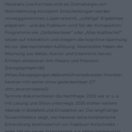
Haveners Live-Formate sind als Dramaturgie von
Wahrnehmung konzipiert: Entscheidungen werden
vorweggenommen, Lügen erkannt, „zufällige“ Ergebnisse
präpariert – und das Publikum wird Teil der Komposition.
Programme wie „Gedankenleser“ oder „Alles Kopfsache?“
setzen auf Interaktion und steigern die kognitive Spannung
bis zur überraschenden Auflösung. Veranstalter heben die
Mischung aus Rätsel, Humor und Erkenntnis hervor;
Kritiken attestieren ihm Rasanz und Präzision.
([rausgegangen.de]
(https://rausgegangen.de/events/mentalkunster-thorsten-
havener-mit-seiner-show-gedankenleser-2/?
utm_source=openai))
Termine dokumentieren die Nachfrage: 2025 war er u. a.
mit Lesung und Show unterwegs; 2026 stehen weitere
Abende in Bielefeld und Emsdetten an. Die langfristige
Tourarchitektur zeigt, wie Havener seine künstlerische
Entwicklung kontinuierlich vor Publikum fortschreibt –
jedes Set ein neues Arrangement aus Menschenkenntnis,