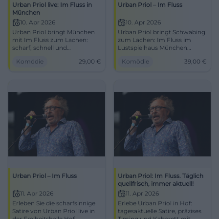
Urban Priol live: Im Fluss in
Urban Priol – Im Fluss
München
10. Apr 2026
10. Apr 2026
Urban Priol bringt München
Urban Priol bringt Schwabing
mit Im Fluss zum Lachen:
zum Lachen: Im Fluss im
scharf, schnell und
Lustspielhaus München
tagesaktuell. 10.04.2026 im
verspricht Satire mit Tempo,
Komödie
29,00
€
Komödie
39,00
€
Lustspielhaus, Tickets ab 29 €.
Witz und kluger Schärfe.
#Kabarett #München
10.04.2026, ab 39 €. #Kabarett
Urban Priol – Im Fluss
Urban Priol: Im Fluss. Täglich
quellfrisch, immer aktuell!
11. Apr 2026
11. Apr 2026
Erleben Sie die scharfsinnige
Erlebe Urban Priol in Hof:
Satire von Urban Priol live in
tagesaktuelle Satire, präzises
der Freiheitshalle Hof.
Timing und Kabarett mit