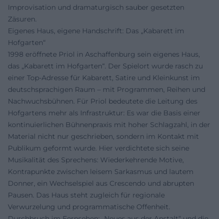
Improvisation und dramaturgisch sauber gesetzten
Zäsuren.
Eigenes Haus, eigene Handschrift: Das „Kabarett im
Hofgarten“
1998 eröffnete Priol in Aschaffenburg sein eigenes Haus,
das „Kabarett im Hofgarten“. Der Spielort wurde rasch zu
einer Top-Adresse für Kabarett, Satire und Kleinkunst im
deutschsprachigen Raum – mit Programmen, Reihen und
Nachwuchsbühnen. Für Priol bedeutete die Leitung des
Hofgartens mehr als Infrastruktur: Es war die Basis einer
kontinuierlichen Bühnenpraxis mit hoher Schlagzahl, in der
Material nicht nur geschrieben, sondern im Kontakt mit
Publikum geformt wurde. Hier verdichtete sich seine
Musikalität des Sprechens: Wiederkehrende Motive,
Kontrapunkte zwischen leisem Sarkasmus und lautem
Donner, ein Wechselspiel aus Crescendo und abrupten
Pausen. Das Haus steht zugleich für regionale
Verwurzelung und programmatische Offenheit.
Durchbruch im Fernsehen: „Neues aus der Anstalt“ und die