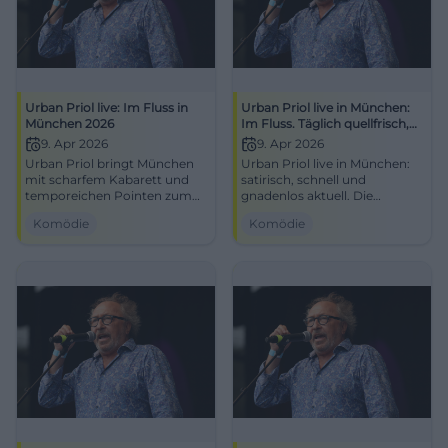
Urban Priol live: Im Fluss in
Urban Priol live in München:
München 2026
Im Fluss. Täglich quellfrisch,
immer aktuell!
9. Apr 2026
9. Apr 2026
Urban Priol bringt München
Urban Priol live in München:
mit scharfem Kabarett und
satirisch, schnell und
temporeichen Pointen zum
gnadenlos aktuell. Die
Lachen. 09.04.2026 in der
Blackbox im FAT CAT wird
Komödie
Komödie
Blackbox im Fat Cat.
zum Ort für starke Pointen
#Kabarett #München
und großes Gelächter.
#Comedy