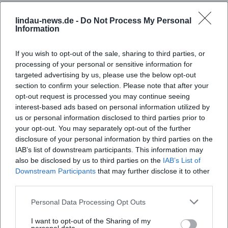
belebt wird.
Preise, Auszeichnungen und Anerkennung
lindau-news.de -
Do Not Process My Personal
Information
Die Liste der Auszeichnungen ist lang und dokumentiert
die fachliche Anerkennung seiner Arbeit: Vom Passauer
If you wish to opt-out of the sale, sharing to third parties, or
ScharfrichterBeil (1986) über den Salzburger Stier (1997),
processing of your personal or sensitive information for
den Deutschen Kleinkunstpreis (2000), den Deutschen
targeted advertising by us, please use the below opt-out
Kabarettpreis (2002) und den Bayerischen Kabarettpreis
section to confirm your selection. Please note that after your
(2003) bis hin zu Medienpreisen wie dem Deutschen
opt-out request is processed you may continue seeing
Fernsehpreis (2007, gemeinsam mit Georg Schramm).
interest-based ads based on personal information utilized by
Hinzu kommen regionale Ehrungen und Kulturpreise, die
us or personal information disclosed to third parties prior to
your opt-out. You may separately opt-out of the further
seine nachhaltige Präsenz in der deutschsprachigen
disclosure of your personal information by third parties on the
Kabarettszene sichtbar machen. In Summe spiegelt dies
IAB’s list of downstream participants. This information may
„Autorität“ im Sinne von EEAT: die dauerhafte Validierung
also be disclosed by us to third parties on the
IAB’s List of
durch Fachjurys, Fachpresse und Publikum.
Downstream Participants
that may further disclose it to other
Engagement, Haltung und Netzwerk
third parties.
Priol steht seit vielen Jahren für eine Haltung, die Satire,
Personal Data Processing Opt Outs
Bürgergeist und Aufklärung verbindet. Seine
Mitgliedschaft im globalisierungskritischen Netzwerk
I want to opt-out of the Sharing of my
Attac unterstreicht, dass er politische Ökonomie und