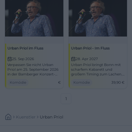
Urban Priol im Fluss
Urban Priol - Im Fluss
25. Sep 2026
28. Apr 2027
Verpassen Sie nicht Urban
Urban Priol bringt Bonn mit
Priol am 25. September 2026
scharfem Kabarett und
in der Bamberger Konzert-
großem Timing zum Lachen.
und Kongresshalle. Ein
Im Haus der Springmaus
Komödie
€
Komödie
39,90
€
Abend, der Lachen garantiert!
wartet ein Abend voller
Pointen, Tempo und Zeitgeist.
#Kabarett #Bonn
1
Kuenstler
Urban Priol