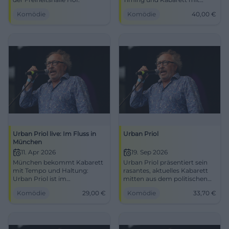
Tiefgang im Festsaal der
Komödie
Komödie
40,00
€
Freiheitshalle. Sichere dir
Tickets für einen Abend voller
Pointen und
Publikumsreaktionen.
Urban Priol live: Im Fluss in
Urban Priol
München
11. Apr 2026
19. Sep 2026
München bekommt Kabarett
Urban Priol präsentiert sein
mit Tempo und Haltung:
rasantes, aktuelles Kabarett
Urban Priol ist im
mitten aus dem politischen
Lustspielhaus live zu erleben.
Wahnsinn.
Komödie
29,00
€
Komödie
33,70
€
#Kabarett #München
#UrbanPriol