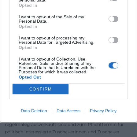
personal data.
Opted In
gesellschaftliche Machtverhältnisse nicht nur beobachtet,
sondern aktiv debattiert. Gleichzeitig wirkt sein Hofgarten
I want to opt-out of the Sale of my
Personal Data.
als Knotenpunkt: Bühne, Labor und Treffpunkt für
Opted In
etablierte Namen und neue Stimmen. Diese Vernetzung
stärkt die Szene und verankert sein Werk in einer
I want to opt-out of processing my
Personal Data for Targeted Advertising.
lebendigen, heterogenen Kabarettkultur.
Opted In
Fernsehen, Radio und Bühne: Ein Dreiklang
Die künstlerische Produktion folgt einem Dreiklang: Bühne
I want to opt-out of Collection, Use,
Retention, Sale, and/or Sharing of my
als Ursprungsraum, Audio als Archiv und
Personal Data that Is Unrelated with the
Purposes for which it was collected.
Fernsehen/Streaming als Reichweitenverstärker. TV-
Opted Out
Formate wie „Neues aus der Anstalt“ oder Ausstrahlungen
von „TILT!“ auf 3sat schaffen das Fenster zur Breite,
CONFIRM
während die Audio-Editionen die feinen Nuancen der Live-
Abende konservieren. Diese Verzahnung – Komposition,
Arrangement, Produktion – bildet das Rückgrat seiner
Data Deletion
Data Access
Privacy Policy
Marke und erklärt, warum seine Jahresrückblicke
regelmäßig ausverkauft sind und zum Pflichttermin für
politisch interessierte Zuschauerinnen und Zuschauer