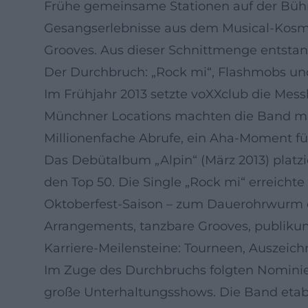
Frühe gemeinsame Stationen auf der Bühn
Gesangserlebnisse aus dem Musical-Kosmo
Grooves. Aus dieser Schnittmenge entstand
Der Durchbruch: „Rock mi“, Flashmobs un
Im Frühjahr 2013 setzte voXXclub die Mess
Münchner Locations machten die Band mit 
Millionenfache Abrufe, ein Aha-Moment für
Das Debütalbum „Alpin“ (März 2013) platzi
den Top 50. Die Single „Rock mi“ erreicht
Oktoberfest-Saison – zum Dauerohrwurm de
Arrangements, tanzbare Grooves, publik
Karriere-Meilensteine: Tourneen, Auszei
Im Zuge des Durchbruchs folgten Nominie
große Unterhaltungsshows. Die Band etab