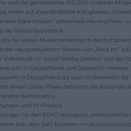
e und die gemeinsame WG-Zeit einzelner Mitgli
s trafen auf alpenländische Klangfarben, Dialek
 eine klare Mission: Volksmusik neu erzählen – n
d der Wiesn-Soundtrack
latte für virales Musikmarketing im deutschspra
der neu produzierten Version von „Rock mi“ schla
 Volksmusik im Social-Media-Zeitalter und der Sta
erte sich in Deutschland und Österreich mehrere 
e sowohl in Deutschland als auch in Österreich di
r Wiesn. Diese Phase definierte die Band-Identi
umsnahe Performance.
chnungen und TV-Präsenz
rungen für den ECHO (Kategorie „Volkstümliche M
lierte sich über Solo-Tourneen im deutschsprach