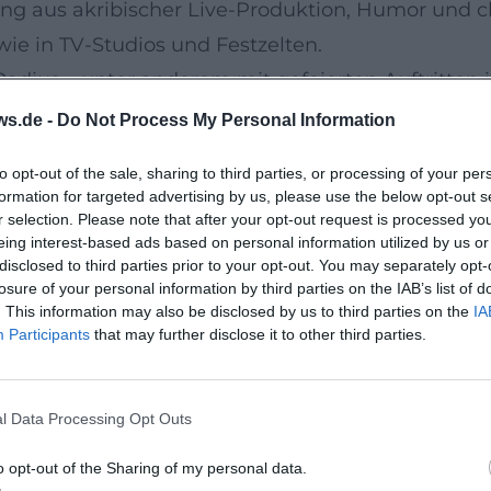
hung aus akribischer Live-Produktion, Humor und
e in TV-Studios und Festzelten.
Radius – unter anderem mit gefeierten Auftritten 
nfluss: Dialekt, Jodler, Call-and-Response-Parts 
ws.de -
Do Not Process My Personal Information
ße Klangästhetik und publikumswirksame Hooks se
to opt-out of the sale, sharing to third parties, or processing of your per
is „Wieder dahoam“
formation for targeted advertising by us, please use the below opt-out s
 künstlerische Entwicklung in klaren Etappen nach
r selection. Please note that after your opt-out request is processed y
eing interest-based ads based on personal information utilized by us or
pft und das in Deutschland bis in die Top 5 vorrüc
disclosed to third parties prior to your opt-out. You may separately opt-
nd Pop-Rock-Elementen; 2017 markierte „Donnawe
losure of your personal information by third parties on the IAB’s list of
. This information may also be disclosed by us to third parties on the
IA
ngements.
Participants
that may further disclose it to other third parties.
mog di so – Edition)“ setzte das Momentum fort, 
n die Diskographie brachte. Ebenfalls 2020 erschie
l Data Processing Opt Outs
oriten in einem Kompilationsformat – ein idealer 
ngles, Tourneen, Studioarbeit
o opt-out of the Sharing of my personal data.