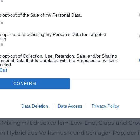
In
adenz hoch: 2024 legte die Band mit „Echo“ einen
besthema in ein druckvolles Arrangement übersetz
o opt-out of the Sale of my Personal Data.
 und „Herz sticht“ (Oktober 2025) – Titel, die die
In
on fortführen.
to opt-out of processing my Personal Data for Targeted
ing.
it der aufwändig inszenierten „Burning Lederhos’
In
d Pop-Elemente mit LED-Design, Tanz und präzise
o opt-out of Collection, Use, Retention, Sale, and/or Sharing
ersonal Data that Is Unrelated with the Purposes for which it
s Spektakel. Die Kontinuität im Release- und To
lected.
Out
-Statement
CONFIRM
getriebene, aber beatstarke Vokalgruppe, deren „N
Produktionsmitteln verschmilzt. In der Kompositi
Data Deletion
Data Access
Privacy Policy
tarren, Drums und Brass-Hits auf mehrstimmige Te
-Mixing mit druckvollem Low-End, Claps und Crow
in Hybrid aus Volksmusik und Schlager-Pop, der 