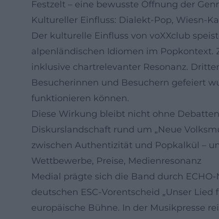
Festzelt – eine bewusste Öffnung der Gen
Kultureller Einfluss: Dialekt-Pop, Wiesn-
Der kulturelle Einfluss von voXXclub speis
alpenländischen Idiomen im Popkontext. Z
inklusive chartrelevanter Resonanz. Dritte
Besucherinnen und Besuchern gefeiert wurd
funktionieren können.
Diese Wirkung bleibt nicht ohne Debatten:
Diskurslandschaft rund um „Neue Volksmus
zwischen Authentizität und Popkalkül – un
Wettbewerbe, Preise, Medienresonanz
Medial prägte sich die Band durch ECHO-N
deutschen ESC-Vorentscheid „Unser Lied für
europäische Bühne. In der Musikpresse re