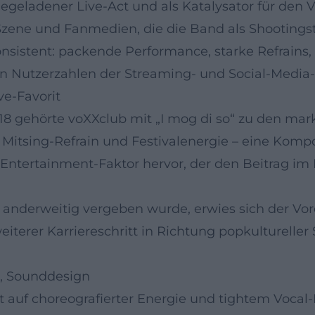
egeladener Live-Act und als Katalysator für den 
e und Fanmedien, die die Band als Shootingstars
onsistent: packende Performance, starke Refrains,
 in Nutzerzahlen der Streaming- und Social-Media-
ve-Favorit
018 gehörte voXXclub mit „I mog di so“ zu den ma
 Mitsing-Refrain und Festivalenergie – eine Kompo
ntertainment-Faktor hervor, der den Beitrag im 
anderweitig vergeben wurde, erwies sich der Voren
iterer Karriereschritt in Richtung popkulturelle
, Sounddesign
t auf choreografierter Energie und tightem Vocal