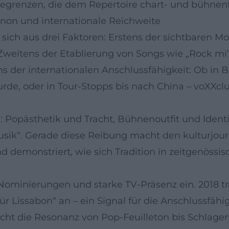
regrenzen, die dem Repertoire chart- und bühnenf
Kanon und internationale Reichweite
t sich aus drei Faktoren: Erstens der sichtbaren 
weitens der Etablierung von Songs wie „Rock mi“
ns der internationalen Anschlussfähigkeit: Ob in 
e, oder in Tour-Stopps bis nach China – voXXclub
 Popästhetik und Tracht, Bühnenoutfit und Identit
ik“. Gerade diese Reibung macht den kulturjourna
d demonstriert, wie sich Tradition in zeitgenössi
ominierungen und starke TV-Präsenz ein. 2018 tra
 Lissabon“ an – ein Signal für die Anschlussfähig
icht die Resonanz von Pop-Feuilleton bis Schlage