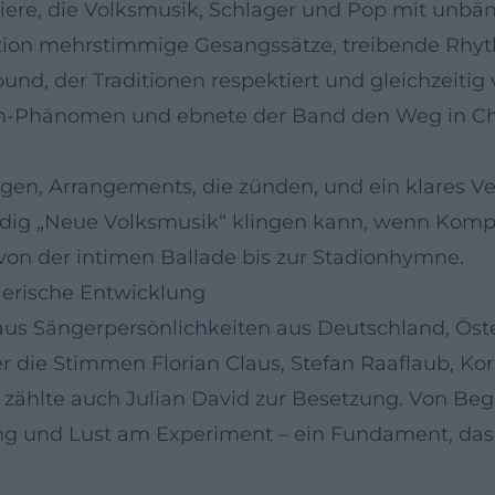
rriere, die Volksmusik, Schlager und Pop mit unb
tion mehrstimmige Gesangssätze, treibende Rhy
, der Traditionen respektiert und gleichzeitig v
n-Phänomen und ebnete der Band den Weg in Cha
gen, Arrangements, die zünden, und ein klares V
ndig „Neue Volksmusik“ klingen kann, wenn Kom
on der intimen Ballade bis zur Stadionhymne.
lerische Entwicklung
us Sängerpersönlichkeiten aus Deutschland, Öster
die Stimmen Florian Claus, Stefan Raaflaub, Korb
zählte auch Julian David zur Besetzung. Von Be
g und Lust am Experiment – ein Fundament, das i