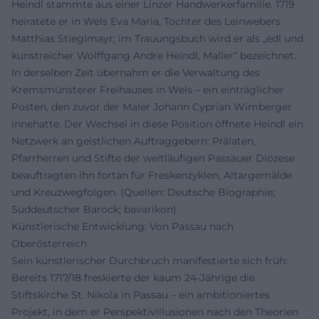
Heindl stammte aus einer Linzer Handwerkerfamilie. 1719
heiratete er in Wels Eva Maria, Tochter des Leinwebers
Matthias Stieglmayr; im Trauungsbuch wird er als „edl und
kunstreicher Wolffgang Andre Heindl, Maller“ bezeichnet.
In derselben Zeit übernahm er die Verwaltung des
Kremsmünsterer Freihauses in Wels – ein einträglicher
Posten, den zuvor der Maler Johann Cyprian Wimberger
innehatte. Der Wechsel in diese Position öffnete Heindl ein
Netzwerk an geistlichen Auftraggebern: Prälaten,
Pfarrherren und Stifte der weitläufigen Passauer Diözese
beauftragten ihn fortan für Freskenzyklen, Altargemälde
und Kreuzwegfolgen. (Quellen: Deutsche Biographie;
Süddeutscher Barock; bavarikon)
Künstlerische Entwicklung: Von Passau nach
Oberösterreich
Sein künstlerischer Durchbruch manifestierte sich früh:
Bereits 1717/18 freskierte der kaum 24-Jährige die
Stiftskirche St. Nikola in Passau – ein ambitioniertes
Projekt, in dem er Perspektivillusionen nach den Theorien