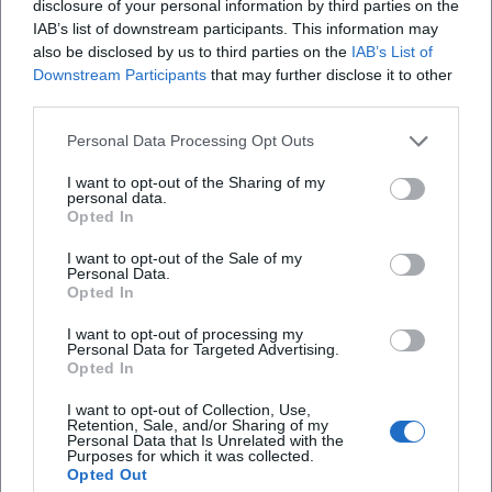
disclosure of your personal information by third parties on the
Familie, Werkstatt und Nachwirkung
IAB’s list of downstream participants. This information may
Die Werkstattstruktur prägte seine Musikkarriere im
also be disclosed by us to third parties on the
IAB’s List of
Downstream Participants
that may further disclose it to other
übertragenen Sinn – seine künstlerische Laufbahn als Maler:
third parties.
Heindl war Vater mehrerer Kinder; Söhne wie Franz (1722–
1772) und Ignaz (1727–1791) arbeiteten als Maler in Wels, der
Personal Data Processing Opt Outs
Enkel Anton (1758–1785) wirkte in Wien. Diese familiäre
Kontinuität sicherte Verbreitung und Pflege der
I want to opt-out of the Sharing of my
personal data.
Bildsprachen, Materialien und Rezepte des Fresko-
Opted In
Handwerks. Heindls Rolle als Gastwirt verweist zudem auf
I want to opt-out of the Sale of my
ein bürgerliches Netzwerk jenseits der Klostermauern – ein
Personal Data.
Knotenpunkt, an dem Aufträge, Gesellen und Lieferanten
Opted In
zusammenliefen. (Quellen: Deutsche Biographie)
I want to opt-out of processing my
Rezeption, Restaurierungen und Gegenwartsbedeutung
Personal Data for Targeted Advertising.
Kritische Rezeption im engeren Sinn – Musikpresse oder
Opted In
Charts – existiert zu Heindl naturgemäß nicht. Doch
I want to opt-out of Collection, Use,
kunsthistorische Literatur und regionale Kulturberichte
Retention, Sale, and/or Sharing of my
Personal Data that Is Unrelated with the
verorten ihn als zentralen Freskenmaler des Donauraums,
Purposes for which it was collected.
dessen expressive Figuren, lichtgesättigte Kuppelszenen
Opted Out