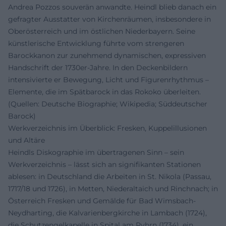
Andrea Pozzos souverän anwandte. Heindl blieb danach ein
gefragter Ausstatter von Kirchenräumen, insbesondere in
Oberösterreich und im östlichen Niederbayern. Seine
künstlerische Entwicklung führte vom strengeren
Barockkanon zur zunehmend dynamischen, expressiven
Handschrift der 1730er-Jahre. In den Deckenbildern
intensivierte er Bewegung, Licht und Figurenrhythmus –
Elemente, die im Spätbarock in das Rokoko überleiten.
(Quellen: Deutsche Biographie; Wikipedia; Süddeutscher
Barock)
Werkverzeichnis im Überblick: Fresken, Kuppelillusionen
und Altäre
Heindls Diskographie im übertragenen Sinn – sein
Werkverzeichnis – lässt sich an signifikanten Stationen
ablesen: in Deutschland die Arbeiten in St. Nikola (Passau,
1717/18 und 1726), in Metten, Niederaltaich und Rinchnach; in
Österreich Fresken und Gemälde für Bad Wimsbach-
Neydharting, die Kalvarienbergkirche in Lambach (1724),
die Schutzengelkapelle in Spital am Pyhrn (1734), ein