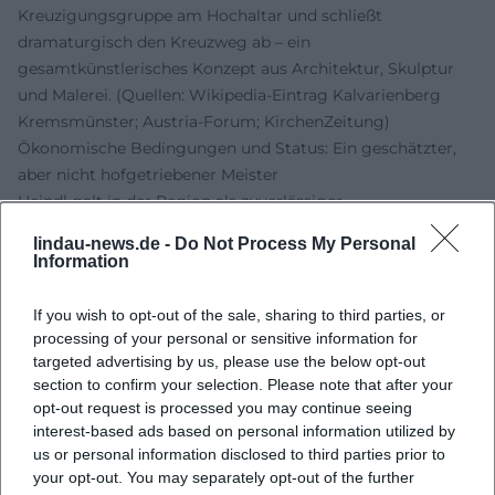
Kreuzigungsgruppe am Hochaltar und schließt
dramaturgisch den Kreuzweg ab – ein
gesamtkünstlerisches Konzept aus Architektur, Skulptur
und Malerei. (Quellen: Wikipedia-Eintrag Kalvarienberg
Kremsmünster; Austria-Forum; KirchenZeitung)
Ökonomische Bedingungen und Status: Ein geschätzter,
aber nicht hofgetriebener Meister
Heindl galt in der Region als zuverlässiger
Auftragskünstler, ohne den Nimbus des hofnahen
lindau-news.de -
Do Not Process My Personal
Virtuosen mit Italienaufenthalt. Vergleiche der Entlohnung
Information
zeigen seine Position im Mittelfeld des Marktes: Für die
Ausmalung einer Kalvarienbergkirche wird eine Summe
If you wish to opt-out of the sale, sharing to third parties, or
von 500 Gulden genannt, während für eine ähnlich große
processing of your personal or sensitive information for
Kuppel in Stadl-Paura an Carlone und seinen
targeted advertising by us, please use the below opt-out
section to confirm your selection. Please note that after your
Quadraturisten ein Vielfaches bezahlt wurde. Dennoch
opt-out request is processed you may continue seeing
blieb Heindl dauerhaft gefragt – ein Indiz für solide
interest-based ads based on personal information utilized by
Produktion, termingerechte Ausführung und die Treue
us or personal information disclosed to third parties prior to
seiner kirchlichen Auftraggeber. (Quellen: Süddeutscher
your opt-out. You may separately opt-out of the further
Barock; Deutsche Biographie)