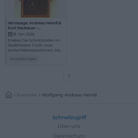
Vernissage: Andreas Heindl &
Kurt Neubauer –
Schnittstellen
18. Jan 2026
Erleben Sie Schnittstellen im
Stadttheater Fürth: zwei
starke Malereipositionen, klare
Kompositionen, lebendige
Ausstellungen
Lichtstimmungen. Vernissage
18.01.2026, 11:00. Ästhetische
Erfahrung garantiert – Termin
vormerken! #FürthKunst
1
Kuenstler
Wolfgang Andreas Heindl
Schnellzugriff
Über uns
Datenschutz