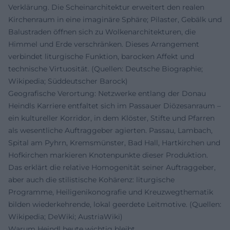
Verklärung. Die Scheinarchitektur erweitert den realen
Kirchenraum in eine imaginäre Sphäre; Pilaster, Gebälk und
Balustraden öffnen sich zu Wolkenarchitekturen, die
Himmel und Erde verschränken. Dieses Arrangement
verbindet liturgische Funktion, barocken Affekt und
technische Virtuosität. (Quellen: Deutsche Biographie;
Wikipedia; Süddeutscher Barock)
Geografische Verortung: Netzwerke entlang der Donau
Heindls Karriere entfaltet sich im Passauer Diözesanraum –
ein kultureller Korridor, in dem Klöster, Stifte und Pfarren
als wesentliche Auftraggeber agierten. Passau, Lambach,
Spital am Pyhrn, Kremsmünster, Bad Hall, Hartkirchen und
Hofkirchen markieren Knotenpunkte dieser Produktion.
Das erklärt die relative Homogenität seiner Auftraggeber,
aber auch die stilistische Kohärenz: liturgische
Programme, Heiligenikonografie und Kreuzwegthematik
bilden wiederkehrende, lokal geerdete Leitmotive. (Quellen:
Wikipedia; DeWiki; AustriaWiki)
Warum Heindl heute wichtig bleibt