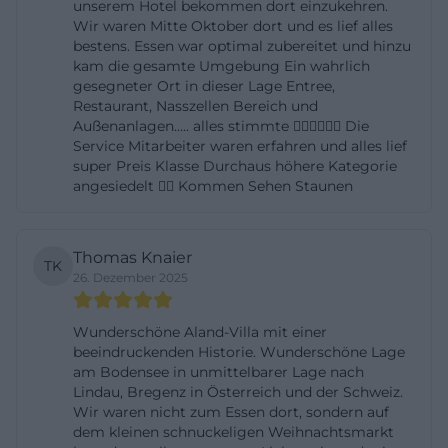
unserem Hotel bekommen dort einzukehren.
am Nachmittag eine kleinere Auswahl, bevor am
Wir waren Mitte Oktober dort und es lief alles
Abend wieder die große Karte bis 21:00 Uhr
bestens. Essen war optimal zubereitet und hinzu
kam die gesamte Umgebung Ein wahrlich
angeboten wird (die Website fasst dies als warme
gesegneter Ort in dieser Lage Entree,
Küche 11:30 bis 21:00 Uhr zusammen). Diese
Restaurant, Nasszellen Bereich und
Struktur schafft Orientierung und sorgt dafür, dass
Außenanlagen….. alles stimmte 👍🏻👍🏻👍🏻 Die
Service Mitarbeiter waren erfahren und alles lief
spontane Besuche ebenso gut funktionieren wie
super Preis Klasse Durchaus höhere Kategorie
fest reservierte Anlässe. Unabhängig von der
angesiedelt 👍🏻 Kommen Sehen Staunen
Uhrzeit ist das Selbstverständnis des Hauses gleich:
„Mit Stil und Tradition, Leidenschaft und Genuss“ für
Thomas Knaier
Gastfreundschaft einzustehen. Wer Fotos der Teller,
TK
26. Dezember 2025
der Salons und der Parkterrasse sucht, findet auf
den offiziellen Kanälen zahlreiche Impressionen –
Wunderschöne Aland-Villa mit einer
darunter Luftaufnahmen, die das
beeindruckenden Historie. Wunderschöne Lage
am Bodensee in unmittelbarer Lage nach
Alleinstellungsmerkmal der Lage hervorheben.
Lindau, Bregenz in Österreich und der Schweiz.
Öffnungszeiten, Reservierung und Servicehinweise
Wir waren nicht zum Essen dort, sondern auf
dem kleinen schnuckeligen Weihnachtsmarkt
Transparente Öffnungszeiten sind ein echtes Plus