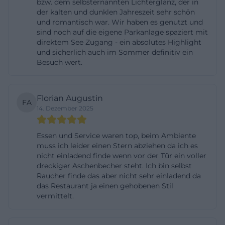
bzw. dem selbsternannten Lichterglanz, der in
bei der Ausflugsplanung: Das LEOPOLD am See ist
der kalten und dunklen Jahreszeit sehr schön
täglich von 8:00 bis 22:00 Uhr geöffnet. Die warme
und romantisch war. Wir haben es genutzt und
sind noch auf die eigene Parkanlage spaziert mit
Küche läuft von 11:30 bis 21:00 Uhr, womit auch
direktem See Zugang - ein absolutes Highlight
spätere Mittagessen oder frühe Abendessen
und sicherlich auch im Sommer definitiv ein
Besuch wert.
entspannt möglich sind. Wer gezielt zum
Frühstück kommen möchte, sollte das Zeitfenster
8:00 bis 10:00 Uhr berücksichtigen. Reservierungen
Florian Augustin
FA
sind insbesondere bei gutem Wetter und in der
14. Dezember 2025
Ferienzeit zu empfehlen, wenn sich die Terrasse
schnell füllt. Das Haus stellt hierfür eine Online-
Essen und Service waren top, beim Ambiente
muss ich leider einen Stern abziehen da ich es
Option bereit und kommuniziert Specials wie
nicht einladend finde wenn vor der Tür ein voller
Brunchtermine, saisonale Menüs oder
dreckiger Aschenbecher steht. Ich bin selbst
stimmungsvolle Aktionen prominent auf seiner
Raucher finde das aber nicht sehr einladend da
das Restaurant ja einen gehobenen Stil
Startseite, damit Gäste sich vorab informieren
vermittelt.
können. Im Alltag wie bei besonderen Anlässen gilt:
rechtzeitig reservieren, Wünsche anmelden – das