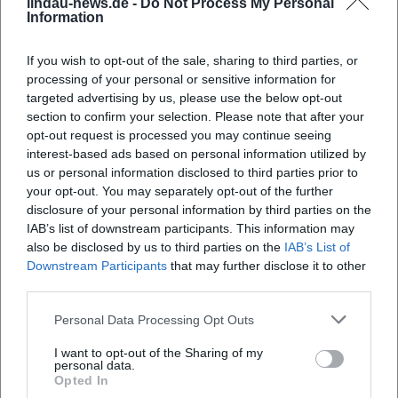
lindau-news.de -
Do Not Process My Personal
Terrasse, mit freiem Blick über den Park in Richtung
Wo kann ich bei LEOPOLD am See parken?
Information
See, schmeckt es in der warmen Jahreshälfte gleich
If you wish to opt-out of the sale, sharing to third parties, or
doppelt gut. Die Kombination aus klassischem
Bietet LEOPOLD am See Frühstück oder Brunch
processing of your personal or sensitive information for
Speisesaal und Parkterrasse bietet zwei
an?
targeted advertising by us, please use the below opt-out
atmosphärische Welten: drinnen die
section to confirm your selection. Please note that after your
opt-out request is processed you may continue seeing
architektonische Eleganz der Villa, draußen die
Kann ich im LEOPOLD am See eine Hochzeit oder
interest-based ads based on personal information utilized by
private Feier ausrichten?
grüne Weite.
us or personal information disclosed to third parties prior to
Ein besonderes Augenmerk liegt auf saisonalen
your opt-out. You may separately opt-out of the further
disclosure of your personal information by third parties on the
Sind Hunde erlaubt?
Empfehlungen und Anlässen. Das Haus
IAB’s list of downstream participants. This information may
kommuniziert regelmäßig kulinarische Highlights,
also be disclosed by us to third parties on the
IAB’s List of
etwa rund um Weihnachten und den
Gibt es Übernachtungsmöglichkeiten direkt am
Downstream Participants
that may further disclose it to other
LEOPOLD am See?
third parties.
Jahreswechsel. Ein Beispiel ist der Neujahrs-Brunch
am 1. Januar 2026 (von 8 bis 16 Uhr, 49,90 € pro
Personal Data Processing Opt Outs
Person), der den Feiertag genussreich verlängert
I want to opt-out of the Sharing of my
hat. Solche Aktionen variieren jahreszeitlich;
Bewertungen
personal data.
Opted In
aktuelle Hinweise finden Interessierte direkt auf