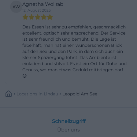
Agnetha Wollrab
Team ist auf individuelle Bedürfnisse eingestellt
AW
12. August 2025
und berät zu Speisenfolgen und Abläufen.
Wichtig zu wissen: Aus Gründen des
Das Essen ist sehr zu empfehlen, geschmacklich
Denkmalschutzes sind Hunde im Innenbereich
excellent, optisch sehr ansprechend. Der Service
nicht erlaubt. In den Sommermonaten sind
ist sehr freundlich und bemüht. Die Lage ist
fabelhaft, man hat einen wunderschönen Blick
Vierbeiner auf der Terrasse herzlich willkommen;
auf den See und den Park, in dem sich auch ein
Wasser steht bereit. Diese Regelung ist eindeutig
kleiner Spaziergang lohnt. Das Ambiente ist
einladend und stilvoll. Es ist ein Ort für Ruhe und
kommuniziert und schafft Planungssicherheit für
Genuss, wo man etwas Geduld mitbringen darf
Hundebesitzerinnen und -besitzer. Das Haus bittet
😉
außerdem um Verständnis bei der
Parkplatzsituation (Details im nächsten Abschnitt)
Locations
In
Lindau
Leopold Am See
und weist vorsorglich auf alternative
Parkmöglichkeiten hin. Wer barrierearme Wege
bevorzugt, meldet sich bei der Reservierung – die
Schnellzugriff
Kombination aus historischem Gebäude und Park
Über uns
erfordert manchmal individuelle Lösungen, die das