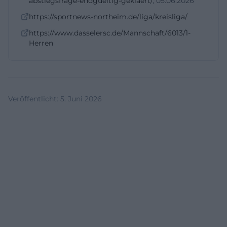
abstiegsfrage-endgueltig-geklaert/
, 05.06.2026
https://sportnews-northeim.de/liga/kreisliga/
https://www.dasselersc.de/Mannschaft/6013/1-
Herren
Veröffentlicht
:
5. Juni 2026