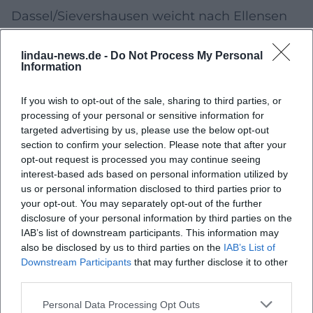
Dassel/Sievershausen weicht nach Ellensen
aus – enges Wochenende
lindau-news.de -
Do Not Process My Personal
Eine organisatorische Besonderheit gibt es
Information
bei der SG Dassel/Sievershausen.
If you wish to opt-out of the sale, sharing to third parties, or
Das Heimspiel am Freitag (19 Uhr) gegen die
processing of your personal or sensitive information for
SG Heisebeck/Offensen wird nicht in
targeted advertising by us, please use the below opt-out
section to confirm your selection. Please note that after your
Sievershausen oder Dassel ausgetragen,
opt-out request is processed you may continue seeing
sondern in Ellensen.
interest-based ads based on personal information utilized by
us or personal information disclosed to third parties prior to
Durch unser Fest ist eine Stelle so ramponiert,
your opt-out. You may separately opt-out of the further
dass wir in Sievershausen nicht spielen
disclosure of your personal information by third parties on the
IAB’s list of downstream participants. This information may
können. Da in Dassel der Sollinglauf am
also be disclosed by us to third parties on the
IAB’s List of
Samstag stattfindet und die Aufbauarbeiten
Downstream Participants
that may further disclose it to other
third parties.
da am Freitag schon erfolgen, konnten wir da
Personal Data Processing Opt Outs
auch nicht spielen. Aus dem Grund haben wir