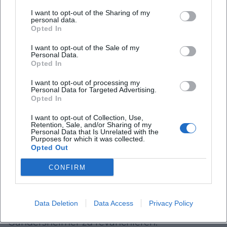
unsere Freunde aus Ellensen gefragt.
I want to opt-out of the Sharing of my
personal data.
Sportlich kommt für die SG ein dichtes
Opted In
Programm hinzu: Nach dem Freitagsspiel
I want to opt-out of the Sale of my
Personal Data.
steht am Sonntag bereits das Auswärtsspiel
Opted In
beim Tabellennachbarn FC Lindau an. Das
I want to opt-out of processing my
Personal Data for Targeted Advertising.
Hinspiel endete 2:2.
Opted In
Weitere Partien: Moringen mit
I want to opt-out of Collection, Use,
Heimspielabschluss, Elfas und Weser ohne
Retention, Sale, and/or Sharing of my
Personal Data that Is Unrelated with the
Purposes for which it was collected.
großen Druck
Opted Out
Zum Heimspielabschluss trifft der SV
CONFIRM
Moringen auf GW Bad Gandersheim. Aus
Moringer Sicht schwingt dabei auch der
Data Deletion
Data Access
Privacy Policy
Wunsch mit, sich für das Pokalaus gegen die
Gandersheimer zu revanchieren.