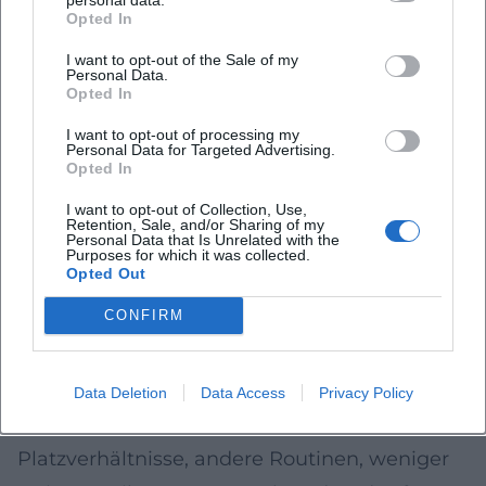
solchen Auswärtsaufgaben nicht leer
Opted In
ausgehen.
I want to opt-out of the Sale of my
Beim TSV Sudheim ist die Ausgangslage auf
Personal Data.
Opted In
dem Papier klarer: Gegen das Schlusslicht SG
I want to opt-out of processing my
Markoldendorf/Ellensen geht Sudheim als
Personal Data for Targeted Advertising.
Opted In
Favorit in die Partie. Ungewöhnlich ist
I want to opt-out of Collection, Use,
diesmal der Rahmen: Das “Heimspiel” findet
Retention, Sale, and/or Sharing of my
Personal Data that Is Unrelated with the
nicht in Sudheim statt, sondern in Bühle –
Purposes for which it was collected.
Opted Out
Grund ist die “Tanz-in-den-Mai-Veranstaltung”
CONFIRM
auf dem Sudheimer Sportplatz. Ein
Alternativtermin mit dem Gegner kam nicht
zustande. Auch solche Verschiebungen
Data Deletion
Data Access
Privacy Policy
können ein Spiel verändern: andere
Platzverhältnisse, andere Routinen, weniger