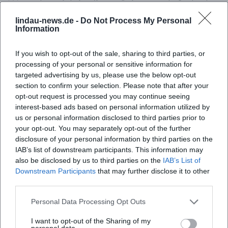
Weser hat sich in dieser Saison mehrfach als
unangenehmer Gegner erwiesen – ein
lindau-news.de -
Do Not Process My Personal
Information
Hinweis darauf, dass Hettensen nicht nur
gewinnen muss, sondern dafür
If you wish to opt-out of the sale, sharing to third parties, or
processing of your personal or sensitive information for
voraussichtlich auch geduldig und stabil
targeted advertising by us, please use the below opt-out
auftreten muss.
section to confirm your selection. Please note that after your
opt-out request is processed you may continue seeing
Der SV Moringen ist auswärts bei der SG
interest-based ads based on personal information utilized by
Heisebeck/Offensen gefordert. Nach zwei
us or personal information disclosed to third parties prior to
your opt-out. You may separately opt-out of the further
Siegen am vergangenen Wochenende hat
disclosure of your personal information by third parties on the
Moringen die Heimniederlage gegen
IAB’s list of downstream participants. This information may
also be disclosed by us to third parties on the
IAB’s List of
Hettensen verarbeitet, doch in Fürstenhagen
Downstream Participants
that may further disclose it to other
wartet das nächste Spiel, in dem sich der
third parties.
Anspruch im oberen Bereich bestätigen
Personal Data Processing Opt Outs
muss. Wer oben dranbleiben will, darf in
I want to opt-out of the Sharing of my
personal data.