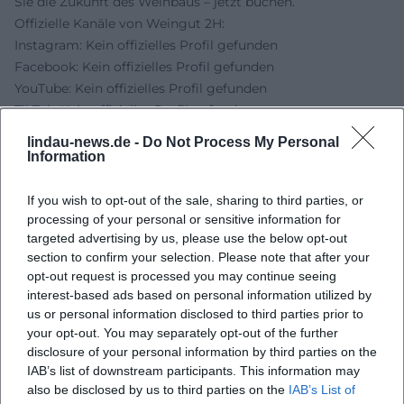
Sie die Zukunft des Weinbaus – jetzt buchen.
Offizielle Kanäle von Weingut 2H:
Instagram: Kein offizielles Profil gefunden
Facebook: Kein offizielles Profil gefunden
YouTube: Kein offizielles Profil gefunden
TikTok: Kein offizielles Profil gefunden
Quellen:
lindau-news.de -
Do Not Process My Personal
WANDERN – (W)EINBLICK – AUSBLICK - Lindau Tourismus
Information
Weingut 2H - Weintouren und Gästeführerin Britta
Mangold
If you wish to opt-out of the sale, sharing to third parties, or
Weingut 2H - PIWIthek
processing of your personal or sensitive information for
targeted advertising by us, please use the below opt-out
Weingut 2H - Adresse und Infos bei Lindau Tourismus
section to confirm your selection. Please note that after your
Freizeitzentrum Oberreitnau - Adresse (Locaboo/Stadt
opt-out request is processed you may continue seeing
Lindau)
interest-based ads based on personal information utilized by
Bodensee Trips & Tours - Weingut 2H
us or personal information disclosed to third parties prior to
your opt-out. You may separately opt-out of the further
disclosure of your personal information by third parties on the
IAB’s list of downstream participants. This information may
also be disclosed by us to third parties on the
IAB’s List of