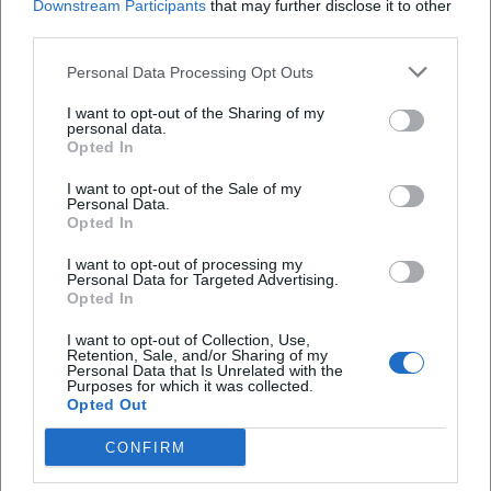
Downstream Participants
that may further disclose it to other
third parties.
Personal Data Processing Opt Outs
I want to opt-out of the Sharing of my
personal data.
Map unavailable
Opted In
Open in Google Maps
I want to opt-out of the Sale of my
Personal Data.
Opted In
I want to opt-out of processing my
Personal Data for Targeted Advertising.
Opted In
I want to opt-out of Collection, Use,
Retention, Sale, and/or Sharing of my
Personal Data that Is Unrelated with the
Purposes for which it was collected.
Häufig gestellte Fragen
Opted Out
CONFIRM
Wann findet die Tour statt und wie lange dauert