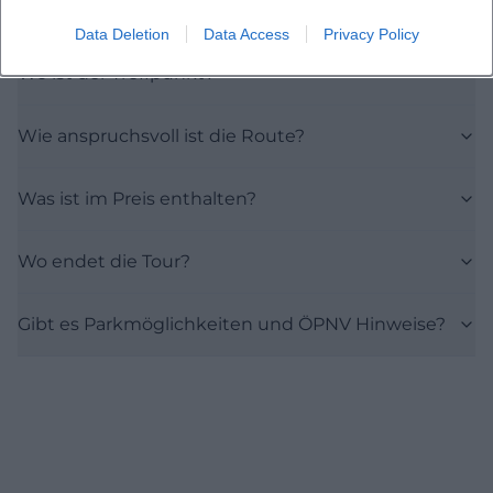
sie?
Data Deletion
Data Access
Privacy Policy
Wo ist der Treffpunkt?
Wie anspruchsvoll ist die Route?
Was ist im Preis enthalten?
Wo endet die Tour?
Gibt es Parkmöglichkeiten und ÖPNV Hinweise?