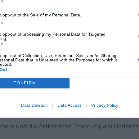
In
o opt-out of the Sale of my Personal Data.
scher Aktivist der Nachkriegsmoderne verband
In
aukunst. Internationale Sammlungen und
to opt-out of processing my Personal Data for Targeted
ftung in Wien sichert sein Œuvre, während Museen
ing.
In
und zur Gegenwartskunst herstellen.
o opt-out of Collection, Use, Retention, Sale, and/or Sharing
ersonal Data that Is Unrelated with the Purposes for which it
lected.
ngszeiten und ein Rahmenprogramm mit
Out
gen. Ein Audioguide (de/en) vertieft die
CONFIRM
relle Bildung für Einsteiger und Kenner.
Data Deletion
Data Access
Privacy Policy
 Farbe als Raum, Linie als Rhythmus, Natur als
ürt, wie Hundertwasser Träume in Bilder und
sichern und die Ästhetische Erfahrung am Bodens