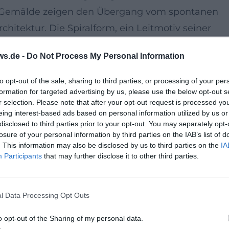
nd Gemälde zeigen den Übergang vom spontanen
hitektur. Die Spiralform, ein Leitmotiv seiner
nerung und Zeit in vibrierenden Farbräumen. Die
ws.de -
Do Not Process My Personal Information
e Erfahrung zwischen Intuition und Struktur.
holzschnitte und Siebdrucke
to opt-out of the sale, sharing to third parties, or processing of your per
formation for targeted advertising by us, please use the below opt-out s
 Farbholzschnitten und Siebdrucken variierte
r selection. Please note that after your opt-out request is processed y
ner Auflage, sodass jedes Blatt als Unikat
eing interest-based ads based on personal information utilized by us or
disclosed to third parties prior to your opt-out. You may separately opt-
die sinnliche Papierzartheit prägen das
losure of your personal information by third parties on the IAB’s list of
tierung der Schau.
. This information may also be disclosed by us to third parties on the
IA
Participants
that may further disclose it to other third parties.
dividualität
Linie. Er propagierte Fensterrecht, Baummieter
rganischen. Seine Positionen zur Ökologie, zum
l Data Processing Opt Outs
eute aktueller denn je und bilden den kulturell
o opt-out of the Sharing of my personal data.