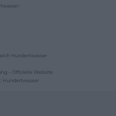
rtwasser:
sreich Hundertwasser
g – Offizielle Website
: Hundertwasser