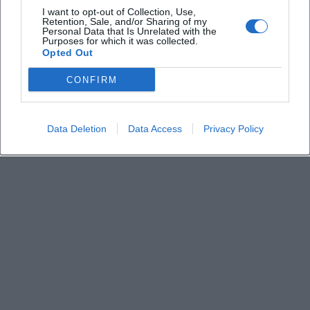
Gibt es Parkmöglichkeiten in der Nähe
I want to opt-out of Collection, Use,
Retention, Sale, and/or Sharing of my
Personal Data that Is Unrelated with the
Ist der Markt barrierefrei erreichbar
Purposes for which it was collected.
Opted Out
Welche Produkte erwarten Besucher
CONFIRM
Findet der Markt bei jedem Wetter statt
Data Deletion
Data Access
Privacy Policy