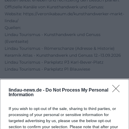
besten selbst erleben und rechtzeitig den Besuch planen.
Offizielle Kanäle von Kunsthandwerk und Genuss:
Website:
https://veronikabaum.de/kunsthandwerker-markt-
lindau/
Quellen:
Lindau Tourismus - Kunsthandwerk und Genuss
(Eventseite)
Lindau Tourismus - Römerschanze (Adresse & Historie)
Keramik Atlas - Kunsthandwerk und Genuss 12.–13.09.2026
Lindau Tourismus - Parkplatz P3 Karl-Bever-Platz
Lindau Tourismus - Parkplatz P1 Blauwiese
lindau-news.de -
Do Not Process My Personal
Information
If you wish to opt-out of the sale, sharing to third parties, or
processing of your personal or sensitive information for
targeted advertising by us, please use the below opt-out
section to confirm your selection. Please note that after your