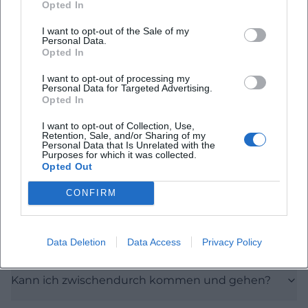
Opted In
I want to opt-out of the Sale of my
Häufig gestellte Fragen
Personal Data.
Opted In
I want to opt-out of processing my
Ist der Eintritt kostenfrei?
Personal Data for Targeted Advertising.
Opted In
Wie ist der zeitliche Ablauf?
I want to opt-out of Collection, Use,
Retention, Sale, and/or Sharing of my
Personal Data that Is Unrelated with the
Purposes for which it was collected.
Gibt es Barrierefreiheit und Hörunterstützung?
Opted Out
CONFIRM
Wo kann ich parken?
Welche Musik erwartet mich?
Data Deletion
Data Access
Privacy Policy
Kann ich zwischendurch kommen und gehen?