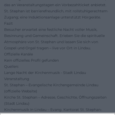
das an Veranstaltungstagen ein Vorbezahlticket anbietet.
St. Stephan ist barrierefreundlich, mit rollstuhlgerechtem
Zugang; eine Induktionsanlage unterstützt Hörgeräte.
Fazit
Besucher erwartet eine festliche Nacht voller Musik,
Besinnung und Gemeinschaft. Erleben Sie die spirituelle
Atmosphäre von St. Stephan und lassen Sie sich von
Gospel und Orgel tragen – live vor Ort in Lindau.
Offizielle Kanäle
Kein offizielles Profil gefunden
Quellen:
Lange Nacht der Kirchenmusik - Stadt Lindau
Veranstaltung
St. Stephan – Evangelische Kirchengemeinde Lindau
(offizielle Website)
Kirche St. Stephan – Adresse, Geschichte, Öffnungszeiten
(Stadt Lindau)
Kirchenmusik in Lindau – Evang. Kantorat St. Stephan-