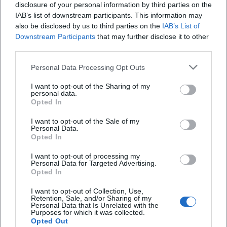
disclosure of your personal information by third parties on the
Grenzenlos laufen am Bodensee: flache 42,195 km, Seebühne,
Rheindamm und Stadionjubel. Start 11.10.2026, 09:45 Uhr.
IAB’s list of downstream participants. This information may
Gestaffelte Startgebühren, starke Infrastruktur. Jetzt registrieren!
also be disclosed by us to third parties on the
IAB’s List of
#3LaenderMarathon
Downstream Participants
that may further disclose it to other
Sport
third parties.
Personal Data Processing Opt Outs
I want to opt-out of the Sharing of my
personal data.
Opted In
I want to opt-out of the Sale of my
Personal Data.
Opted In
I want to opt-out of processing my
Weinprobe mit Weinbergsführung und rustikaler Brotzeit
Personal Data for Targeted Advertising.
Opted In
13. Okt 2026
Zwischen Reben, See und Alpen: Weinprobe mit Führung im
I want to opt-out of Collection, Use,
Weingut Haug in Lindau. Sechs Weine plus rustikale Brotzeit. Am
Retention, Sale, and/or Sharing of my
13.10.2026, 17:00 Uhr, 48 €. Entspannt genießen, jetzt buchen.
Personal Data that Is Unrelated with the
Purposes for which it was collected.
#Bodenseewein
Touren
48,00
€
Opted Out