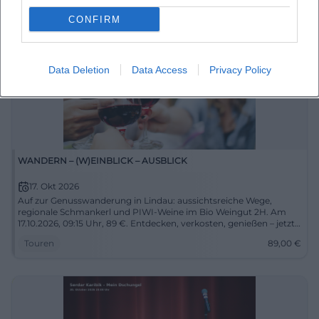
CONFIRM
Data Deletion
Data Access
Privacy Policy
WANDERN – (W)EINBLICK – AUSBLICK
17. Okt 2026
Auf zur Genusswanderung in Lindau: aussichtsreiche Wege,
regionale Schmankerl und PIWI-Weine im Bio Weingut 2H. Am
17.10.2026, 09:15 Uhr, 89 €. Entdecken, verkosten, genießen – jetzt
Platz sichern. #Weinwanderung
Touren
89,00
€