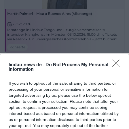
Martín Palmeri – Misa a Buenos Aires (Misatango)
3. Okt 2026
Misatango in Lindau: Tango und Liturgie verschmelzen zu
intensiver Klangkunst im Münster. 03.10.2026, 19:00 Uhr. Tickets
via Reservix. Ein unvergessliches Konzerterlebnis – jetzt buchen!
#Misatango
Konzerte
lindau-news.de -
Do Not Process My Personal
Information
If you wish to opt-out of the sale, sharing to third parties, or
processing of your personal or sensitive information for
targeted advertising by us, please use the below opt-out
section to confirm your selection. Please note that after your
opt-out request is processed you may continue seeing
interest-based ads based on personal information utilized by
Sparkasse 3-Länder-Marathon am Bodensee
us or personal information disclosed to third parties prior to
your opt-out. You may separately opt-out of the further
11. Okt 2026